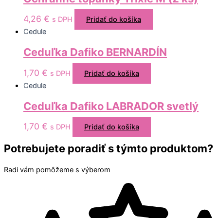
4,26
€
s DPH
Pridať do košíka
Cedule
Ceduľka Dafiko BERNARDÍN
1,70
€
s DPH
Pridať do košíka
Cedule
Ceduľka Dafiko LABRADOR svetlý
1,70
€
s DPH
Pridať do košíka
Potrebujete poradiť s týmto produktom?
Radi vám pomôžeme s výberom