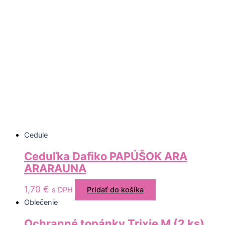
Cedule
Ceduľka Dafiko PAPÚŠOK ARA
ARARAUNA
1,70
€
s DPH
Pridať do košíka
Oblečenie
Ochranné topánky Trixie M (2 ks)