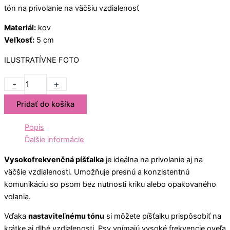
tón na privolanie na väčšiu vzdialenosť
Materiál:
kov
Veľkosť:
5 cm
ILUSTRATÍVNE FOTO
-
+
Pridať do košíka
Popis
Ďalšie informácie
Vysokofrekvenčná píšťalka
je ideálna na privolanie aj na
väčšie vzdialenosti. Umožňuje presnú a konzistentnú
komunikáciu so psom bez nutnosti kriku alebo opakovaného
volania.
Vďaka
nastaviteľnému tónu
si môžete píšťalku prispôsobiť na
krátke aj dlhé vzdialenosti. Psy vnímajú vysoké frekvencie oveľa