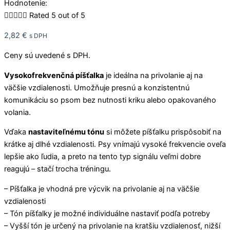
Hodnotenie:





Rated 5 out of 5
2,82
€
s DPH
Ceny sú uvedené s DPH.
Vysokofrekvenčná píšťalka
je ideálna na privolanie aj na
väčšie vzdialenosti. Umožňuje presnú a konzistentnú
komunikáciu so psom bez nutnosti kriku alebo opakovaného
volania.
Vďaka
nastaviteľnému tónu
si môžete píšťalku prispôsobiť na
krátke aj dlhé vzdialenosti. Psy vnímajú vysoké frekvencie oveľa
lepšie ako ľudia, a preto na tento typ signálu veľmi dobre
reagujú – stačí trocha tréningu.
– Píšťalka je vhodná pre výcvik na privolanie aj na väčšie
vzdialenosti
– Tón píšťalky je možné individuálne nastaviť podľa potreby
– Vyšší tón je určený na privolanie na kratšiu vzdialenosť, nižší