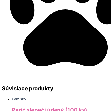
Súvisiace produkty
Pamlsky
Paríč slepačí údený (100 ks)