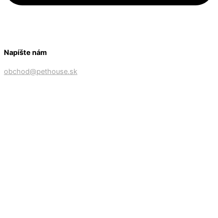
Napíšte nám
obchod@pethouse.sk