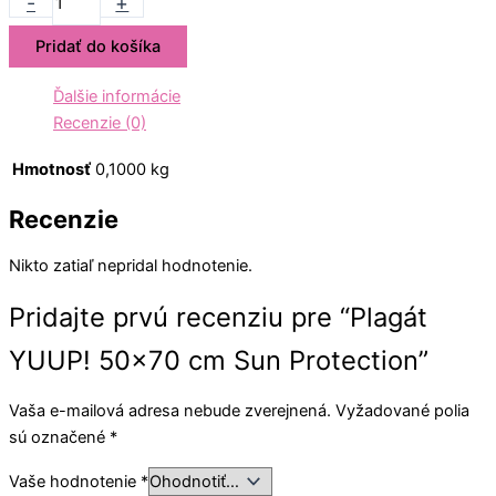
-
+
Pridať do košíka
Ďalšie informácie
Recenzie (0)
Hmotnosť
0,1000 kg
Recenzie
Nikto zatiaľ nepridal hodnotenie.
Pridajte prvú recenziu pre “Plagát
YUUP! 50×70 cm Sun Protection”
Vaša e-mailová adresa nebude zverejnená.
Vyžadované polia
sú označené
*
Vaše hodnotenie
*