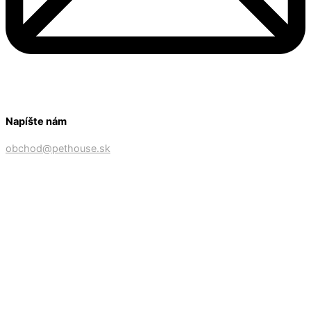
Napíšte nám
obchod@pethouse.sk