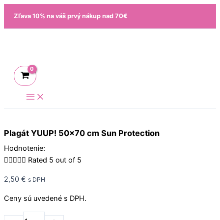
Preskočiť
množstvo
Zľava 10% na váš prvý nákup nad 70€
na
Plagát
obsah
YUUP!
50x70
cm
Sun
Protection
Plagát YUUP! 50×70 cm Sun Protection
Hodnotenie:





Rated 5 out of 5
2,50
€
s DPH
Ceny sú uvedené s DPH.