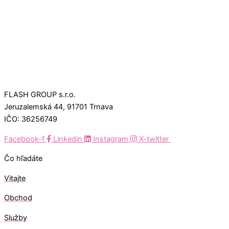
FLASH GROUP s.r.o.
Jeruzalemská 44, 91701 Trnava
IČO: 36256749
Facebook-f
Linkedin
Instagram
X-twitter
Čo hľadáte
Vitajte
Obchod
Služby