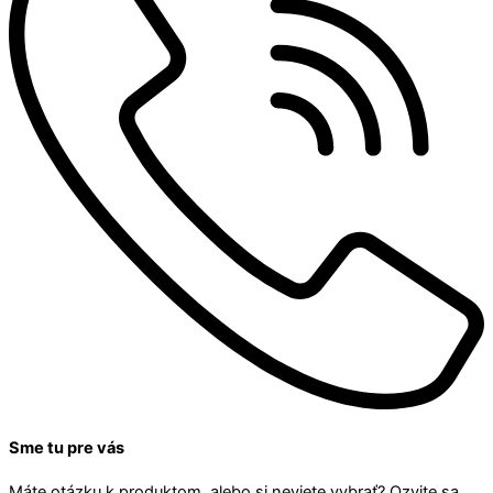
Sme tu pre vás
Máte otázku k produktom, alebo si neviete vybrať? Ozvite sa