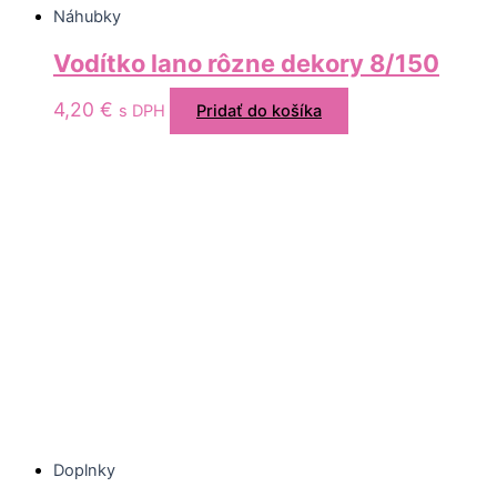
Náhubky
Vodítko lano rôzne dekory 8/150
4,20
€
s DPH
Pridať do košíka
Doplnky