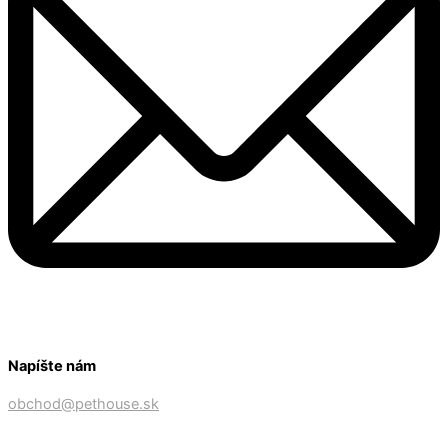
Napíšte nám
obchod@pethouse.sk