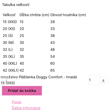
Tabuľka veľkostí
Veľkosť
Dĺžka chrbta (cm)
Obvod hrudníka (cm)
15 (XXS)
15
28
20 (XS)
20
33
25 (S)
25
38
30 (M)
30
43
32 (L)
32
48
35 (XL)
35
54
40 (XXL)
40
60
42 (XXL1)
42
65
množstvo Pláštenka Doggy Comfort - hnedá
-
+
15 (XXS)
Pridať do košíka
Popis
Ďalšie informácie