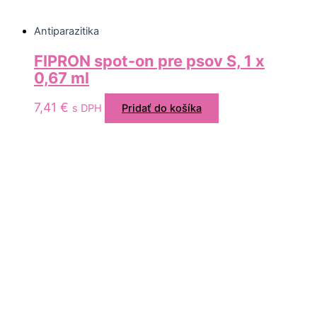
Antiparazitika
FIPRON spot-on pre psov S, 1 x
0,67 ml
7,41
€
s DPH
Pridať do košíka