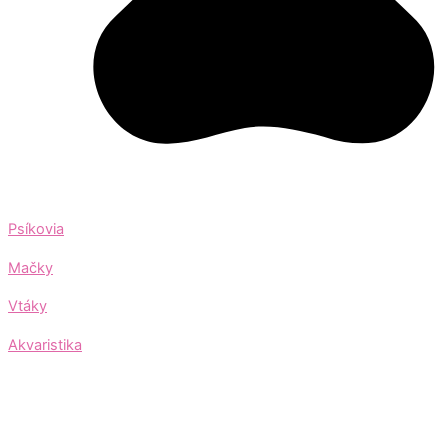
Psíkovia
Mačky
Vtáky
Akvaristika