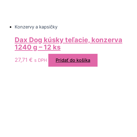
Konzervy a kapsičky
Dax Dog kúsky teľacie, konzerva
1240 g – 12 ks
27,71
€
s DPH
Pridať do košíka