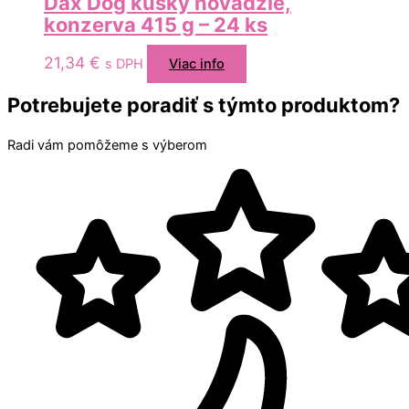
Dax Dog kúsky hovädzie,
konzerva 415 g – 24 ks
21,34
€
s DPH
Viac info
Potrebujete poradiť s týmto produktom?
Radi vám pomôžeme s výberom