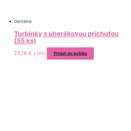
Dentálne
Turbínky s uherákovou príchuťou
(55 ks)
25,18
€
s DPH
Pridať do košíka