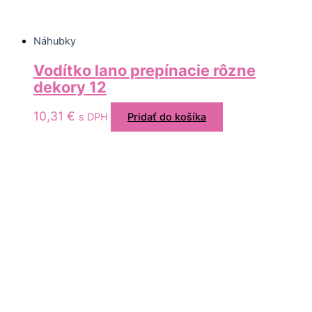
Náhubky
Vodítko lano prepínacie rôzne
dekory 12
10,31
€
s DPH
Pridať do košíka