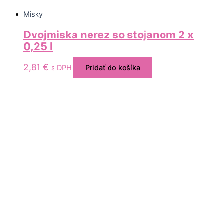
Misky
Dvojmiska nerez so stojanom 2 x
0,25 l
2,81
€
s DPH
Pridať do košíka