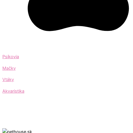
Psíkovia
Mačky
Vtáky
Akvaristika