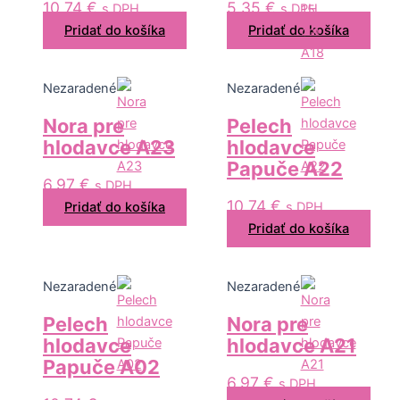
10,74
€
5,35
€
s DPH
s DPH
Pridať do košíka
Pridať do košíka
Nezaradené
Nezaradené
Nora pre
Pelech
hlodavce A23
hlodavce
Papuče A22
6,97
€
s DPH
10,74
€
Pridať do košíka
s DPH
Pridať do košíka
Nezaradené
Nezaradené
Pelech
Nora pre
hlodavce
hlodavce A21
Papuče A02
6,97
€
s DPH