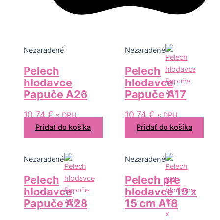
Nezaradené
Nezaradené
Pelech
Pelech
hlodavce
hlodavce
Papuče A26
Papuče A17
10,74
€
10,74
€
s DPH
s DPH
Pridať do košíka
Pridať do košíka
Nezaradené
Nezaradené
Pelech
Pelech pre
hlodavce
hlodavce 19 x
Papuče A28
15 cm A18