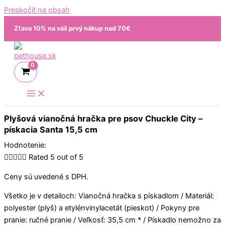
Preskočiť na obsah
Zľava 10% na váš prvý nákup nad 70€
Plyšová vianočná hračka pre psov Chuckle City –
pískacia Santa 15,5 cm
Hodnotenie:





Rated 5 out of 5
Ceny sú uvedené s DPH.
Všetko je v detailoch: Vianočná hračka s pískadlom / Materiál:
polyester (plyš) a etylénvinylacetát (pieskot) / Pokyny pre
pranie: ručné pranie / Veľkosť: 35,5 cm * / Pískadlo nemožno za