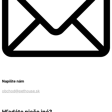
Napíšte nám
obchod@pethouse.sk
Hľadáte niečo iné?