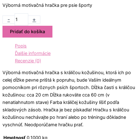
Výborná motivačná hračka pre psie športy
-
+
Pridať do košíka
Popis
Ďalšie informácie
Recenzie (0)
Výborná motivačná hračka s králičou kožušinou, ktorá ich po
celej dĺžke pevne prištá k popruhu, bude Vaším ideálnym
pomocníkom pri rôznych psích športoch. Dĺžka časti s králičou
kožušinou: cca 20 cm Dĺžka rukoväte cca 60 cm (v
nenatiahnutom stave) Farba králičej kožušiny líšiť podľa
skladových zásob. Hračka je bez pískadla! Hračku s králičou
kožušinou nechávajte po hraní alebo po tréningu dôkladne
vyschnúť. Neodporúčame hračku prať.
Hmotnosť
0,1000 kg