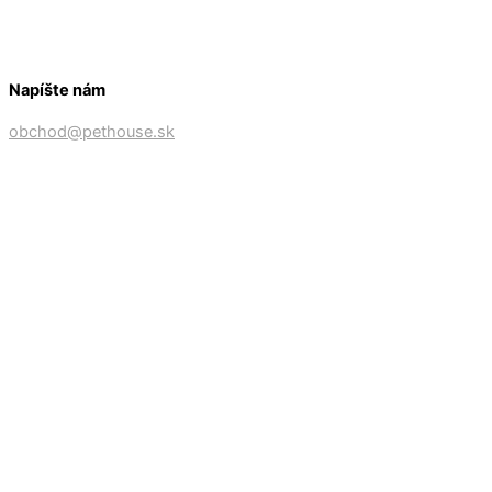
Napíšte nám
obchod@pethouse.sk