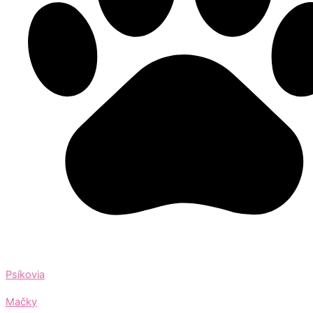
Psíkovia
Mačky