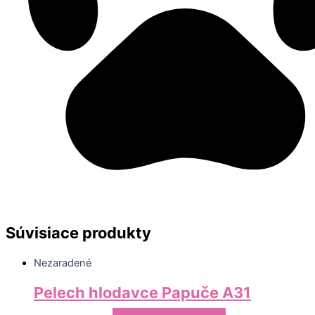
Súvisiace produkty
Nezaradené
Pelech hlodavce Papuče A31