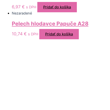
6,97
€
s DPH
Pridať do košíka
Nezaradené
Pelech hlodavce Papuče A28
10,74
€
s DPH
Pridať do košíka