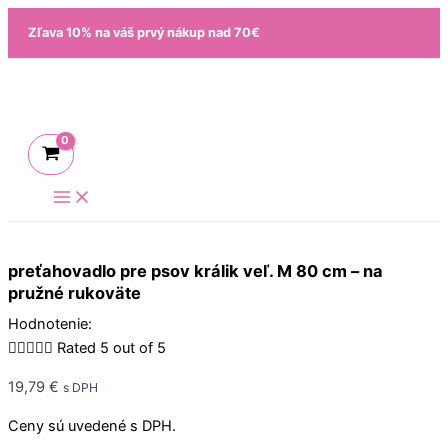
Preskočiť
množstvo
Zľava 10% na váš prvý nákup nad 70€
na
preťahovadlo
obsah
pre
psov
králik
veľ.
M
80
cm
-
na
preťahovadlo pre psov králik veľ. M 80 cm – na
pružné
pružné rukoväte
rukoväte
Hodnotenie:





Rated 5 out of 5
19,79
€
s DPH
Ceny sú uvedené s DPH.