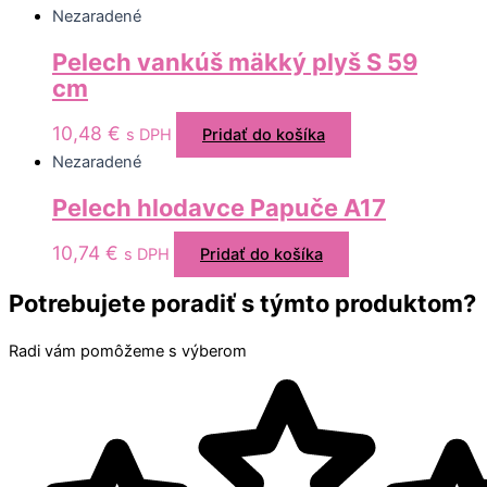
Nezaradené
Pelech vankúš mäkký plyš S 59
cm
10,48
€
s DPH
Pridať do košíka
Nezaradené
Pelech hlodavce Papuče A17
10,74
€
s DPH
Pridať do košíka
Potrebujete poradiť s týmto produktom?
Radi vám pomôžeme s výberom