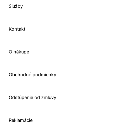
Služby
k
n
a
e
-
m
r
Kontakt
f
O nákupe
Obchodné podmienky
Odstúpenie od zmluvy
Reklamácie