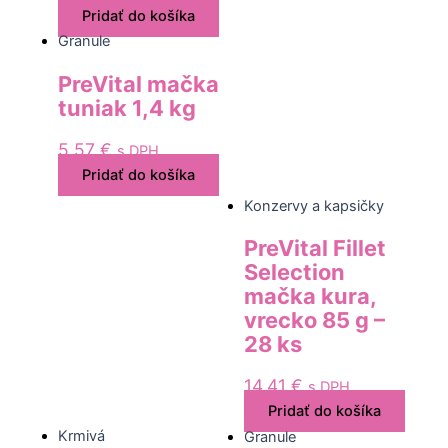
Pridať do košíka
Granule
PreVital mačka
tuniak 1,4 kg
5,57
€
s DPH
Pridať do košíka
Konzervy a kapsičky
PreVital Fillet
Selection
mačka kura,
vrecko 85 g –
28 ks
14,41
€
s DPH
Pridať do košíka
Krmivá
Granule