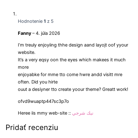
Hodnotenie
1
z 5
Fanny
–
4. júla 2026
I’m treuly enjoyiing thhe design aand layojt oof yyour
website.
It’s a very eqsy oon the eyes which makees it much
more
enjoyabke for mme tto come hwre andd visitt mre
often. Did you hirte
ouut a desiyner tto create yoour theme? Greatt work!
ofvd9wuaptp447sc3p7o
Heree iis mmy web-site ::
نيك شرجي
Pridať recenziu