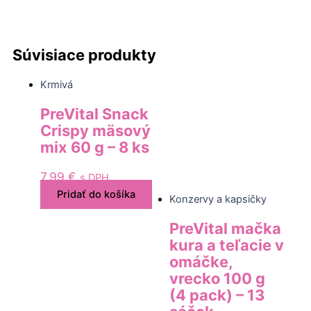
Súvisiace produkty
Krmivá
PreVital Snack
Crispy mäsový
mix 60 g – 8 ks
7,99
€
s DPH
Pridať do košíka
Konzervy a kapsičky
PreVital mačka
kura a teľacie v
omáčke,
vrecko 100 g
(4 pack) – 13