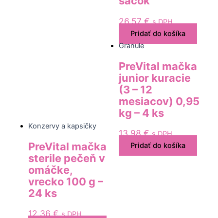
sáčok
26,57
€
s DPH
Pridať do košíka
Granule
PreVital mačka
junior kuracie
(3 – 12
mesiacov) 0,95
kg – 4 ks
Konzervy a kapsičky
13,98
€
s DPH
PreVital mačka
Pridať do košíka
sterile pečeň v
omáčke,
vrecko 100 g –
24 ks
12,36
€
s DPH