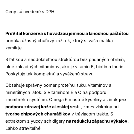
Ceny sú uvedené s DPH.
PreVital konzerva s hovädzou jemnou a lahodnou paštétou
ponúka úžasný chuťový zážitok, ktorý si vaša mačka
zamiluje.
S ľahkou a neodolateľnou štruktúrou bez pridaných obilnín,
plné základných vitamínov, ako je vitamín E, biotín a taurín.
Poskytuje tak kompletnú a vyváženú stravu.
Obsahuje správny pomer proteínu, tuku, vitamínov a
minerálnych látok. S Vitamínom E a C na podporu
imunitného systému. Omega 6 mastné kyseliny a zinok
pre
podporu zdravej kože a lesklej srsti
, zmes vlákniny pri
tvorbe chlpových chumáčikov
v tráviacom trakte. S
extraktom z yuccy schidigery
na redukciu zápachu výkalov.
Ľahko stráviteľné.