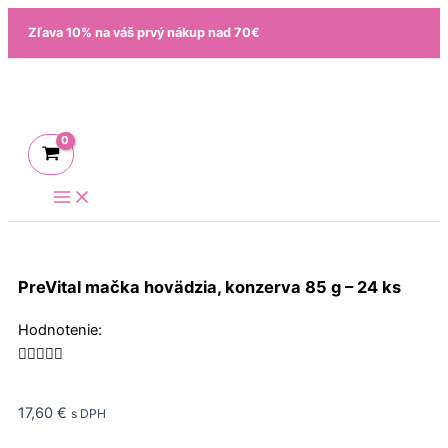
Preskočiť
Zľava 10% na váš prvý nákup nad 70€
na
obsah
PreVital mačka hovädzia, konzerva 85 g – 24 ks
Rated
Hodnotenie:
5





out
of
17,60
€
s DPH
5