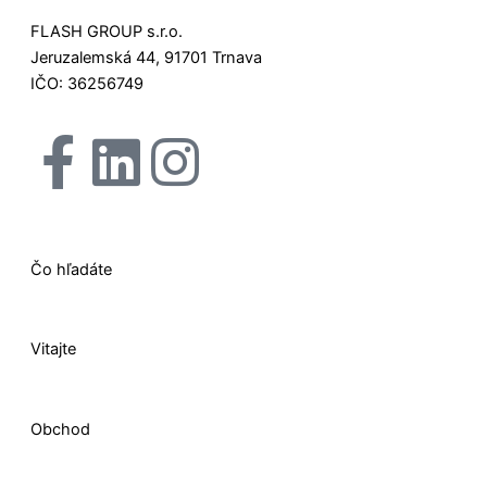
FLASH GROUP s.r.o.
Jeruzalemská 44, 91701 Trnava
IČO: 36256749
F
L
I
X
a
i
n
-
c
n
s
t
Čo hľadáte
e
k
t
w
Vitajte
b
e
a
i
o
d
g
t
Obchod
o
i
r
t