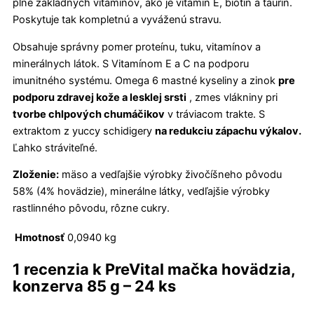
plné základných vitamínov, ako je vitamín E, biotín a taurín.
Poskytuje tak kompletnú a vyváženú stravu.
Obsahuje správny pomer proteínu, tuku, vitamínov a
minerálnych látok. S Vitamínom E a C na podporu
imunitného systému. Omega 6 mastné kyseliny a zinok
pre
podporu zdravej kože a lesklej srsti
, zmes vlákniny pri
tvorbe chlpových chumáčikov
v tráviacom trakte. S
extraktom z yuccy schidigery
na redukciu zápachu výkalov.
Ľahko stráviteľné.
Zloženie:
mäso a vedľajšie výrobky živočíšneho pôvodu
58% (4% hovädzie), minerálne látky, vedľajšie výrobky
rastlinného pôvodu, rôzne cukry.
Hmotnosť
0,0940 kg
1 recenzia k
PreVital mačka hovädzia,
konzerva 85 g – 24 ks