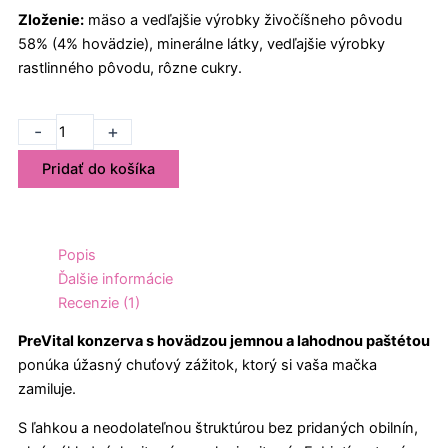
Zloženie:
mäso a vedľajšie výrobky živočíšneho pôvodu
58% (4% hovädzie), minerálne látky, vedľajšie výrobky
rastlinného pôvodu, rôzne cukry.
množstvo
-
+
PreVital
Pridať do košíka
mačka
hovädzia,
konzerva
85
Popis
g
Ďalšie informácie
-
Recenzie (1)
24
ks
PreVital konzerva s hovädzou jemnou a lahodnou paštétou
ponúka úžasný chuťový zážitok, ktorý si vaša mačka
zamiluje.
S ľahkou a neodolateľnou štruktúrou bez pridaných obilnín,