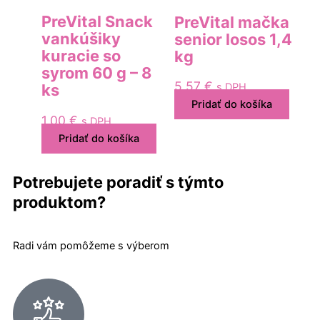
PreVital Snack
PreVital mačka
vankúšiky
senior losos 1,4
kuracie so
kg
syrom 60 g – 8
5,57
€
s DPH
ks
Pridať do košíka
1,00
€
s DPH
Pridať do košíka
Potrebujete poradiť s týmto
produktom?
Radi vám pomôžeme s výberom