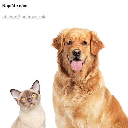
Napíšte nám
obchod@pethouse.sk