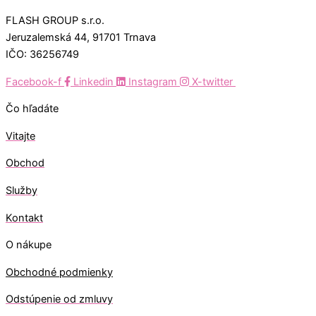
FLASH GROUP s.r.o.
Jeruzalemská 44, 91701 Trnava
IČO: 36256749
Facebook-f
Linkedin
Instagram
X-twitter
Čo hľadáte
Vitajte
Obchod
Služby
Kontakt
O nákupe
Obchodné podmienky
Odstúpenie od zmluvy