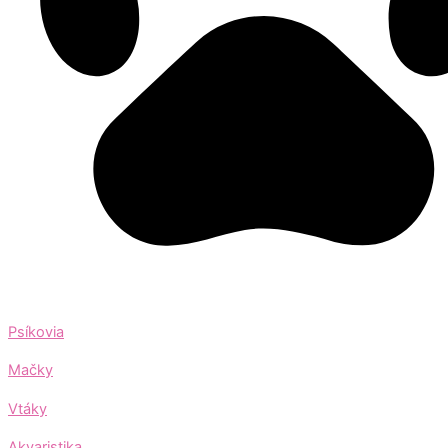
Psíkovia
Mačky
Vtáky
Akvaristika