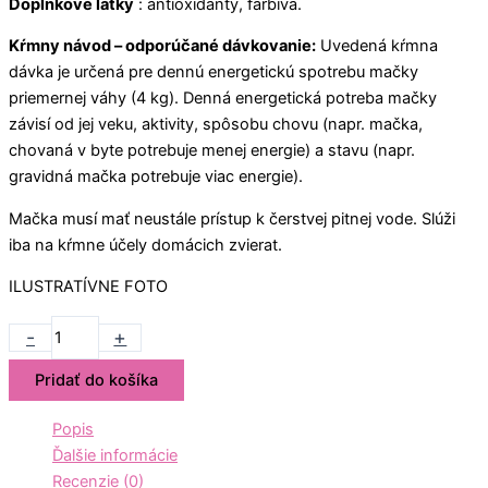
Doplnkové látky
: antioxidanty, farbivá.
Kŕmny návod – odporúčané dávkovanie:
Uvedená kŕmna
dávka je určená pre dennú energetickú spotrebu mačky
priemernej váhy (4 kg). Denná energetická potreba mačky
závisí od jej veku, aktivity, spôsobu chovu (napr. mačka,
chovaná v byte potrebuje menej energie) a stavu (napr.
gravidná mačka potrebuje viac energie).
Mačka musí mať neustále prístup k čerstvej pitnej vode. Slúži
iba na kŕmne účely domácich zvierat.
ILUSTRATÍVNE FOTO
-
+
Pridať do košíka
Popis
Ďalšie informácie
Recenzie (0)