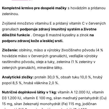
Kompletné krmivo pre dospelé mačky
s hovädzím a pridanou
zeleninou.
Zvýšené množstvo vitamínu E a pridaný vitamín C v červených
granuliach
podporuje zdravý imunitný systém a životne
dôležité funkcie
. Omega 6 mastné kyseliny a zinok
na
podporu zdravej kože a lesklej srsti.
Zloženie:
obilniny, mäso a výrobky živočíšneho pôvodu (4 %
hovädzie mäso v červených granulách), vedľajšie výrobky
rastlinného pôvodu, oleje a tuky, zelenina (1 % zeleniny v
zelených granulách), minerálne látky.
Analytické zložky:
proteín 30,0 %, obsah tuku 10,0 %, hrubý
popol 8,5 %, hrubá vláknina 2,0 %.
Nutričné doplnkové látky v 1 kg:
vitamín A 12.000 IU, vitamín
D3 1.200 IU, vitamín E 100 mg, síran meďnatý pentahydrát (Cu)
15 mg, síran železnatý monohydrát (Fe) 115 mg, jodičnan