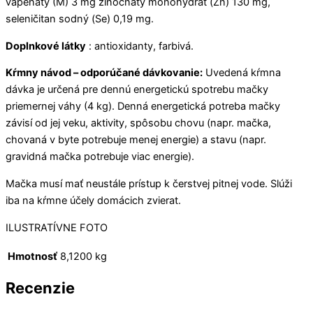
vápenatý (M) 3 mg zinočnatý monohydrát (Zn) 130 mg,
seleničitan sodný (Se) 0,19 mg.
Doplnkové látky
: antioxidanty, farbivá.
Kŕmny návod – odporúčané dávkovanie:
Uvedená kŕmna
dávka je určená pre dennú energetickú spotrebu mačky
priemernej váhy (4 kg). Denná energetická potreba mačky
závisí od jej veku, aktivity, spôsobu chovu (napr. mačka,
chovaná v byte potrebuje menej energie) a stavu (napr.
gravidná mačka potrebuje viac energie).
Mačka musí mať neustále prístup k čerstvej pitnej vode. Slúži
iba na kŕmne účely domácich zvierat.
ILUSTRATÍVNE FOTO
Hmotnosť
8,1200 kg
Recenzie