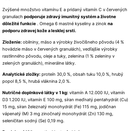
Zvýšené množstvo vitamínu E a pridaný vitamín C v červených
granuliach
podporuje zdravý imunitný systém a životne
dôležité funkcie
. Omega 6 mastné kyseliny a zinok
na
podporu zdravej kože a lesklej srsti.
Zloženie:
obilniny, mäso a výrobky živočíšneho pôvodu (4 %
hovädzie mäso v červených granulách), vedľajšie výrobky
rastlinného pôvodu, oleje a tuky, zelenina (1 % zeleniny v
zelených granulách), minerálne látky.
Analytické zložky:
proteín 30,0 %, obsah tuku 10,0 %, hrubý
popol 8,5 %, hrubá vláknina 2,0 %.
Nutričné doplnkové látky v 1 kg:
vitamín A 12.000 IU, vitamín
D3 1.200 IU, vitamín E 100 mg, síran meďnatý pentahydrát (Cu)
15 mg, síran železnatý monohydrát (Fe) 115 mg, jodičnan
vápenatý (M) 3 mg zinočnatý monohydrát (Zn) 130 mg,
seleničitan sodný (Se) 0,19 mg.