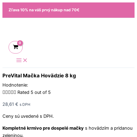
Preskočiť
množstvo
Zľava 10% na váš prvý nákup nad 70€
na
PreVital
obsah
Mačka
Hovädzie
8
kg
PreVital Mačka Hovädzie 8 kg
Hodnotenie:





Rated 5 out of 5
28,61
€
s DPH
Ceny sú uvedené s DPH.
Kompletné krmivo pre dospelé mačky
s hovädzím a pridanou
zeleninou.