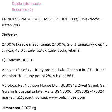
Ďalšie informácie
Recenzie (0)
PRINCESS PREMIUM CLASSIC POUCH Kura/Tuniak/Ryža –
Kitten 70G
Zloženie:
27,00 % kuracie mäso, tuniak 27,00 %, 2,0 % tuniakový olej, 1,0
% ryža, 43,0 % želé roztok (želé, voda, vitamín
E). Celkom: 100 %.
Analytické zložky: Hrubý protein 14%, Obsah tuku 2%, Hrubá
vláknina 1%, Hrubý popol 2%, Vlhkosť 85%
Výrobca: Pet Nutrition House Ltd., SUB034E Zwejt Street, San
Gwann Industrial Estate, Malta SGN3000, (00356)27470324,
marketing@petnutrition.eu, www.petprinces.com
Hmotnosť
0,077 kg