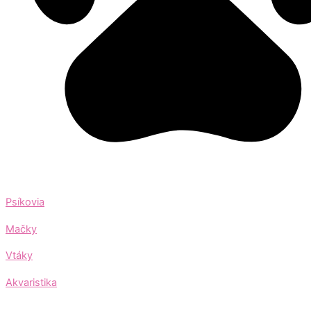
Psíkovia
Mačky
Vtáky
Akvaristika