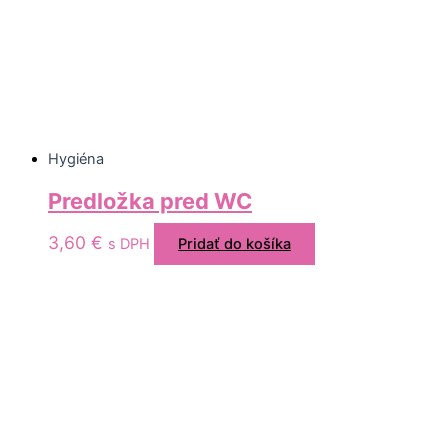
Hygiéna
Predložka pred WC
3,60
€
s DPH
Pridať do košíka