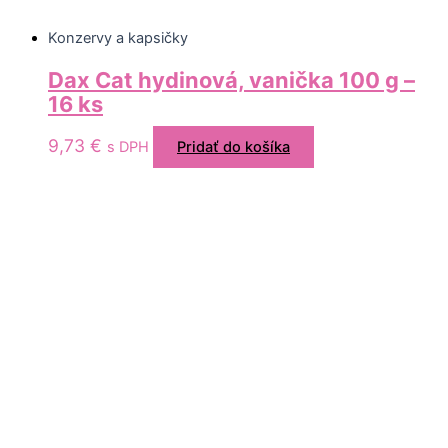
Konzervy a kapsičky
Dax Cat hydinová, vanička 100 g –
16 ks
9,73
€
s DPH
Pridať do košíka