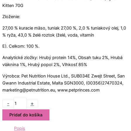
Kitten 70G
Zloženie:
27,00 % kuracie mäso, tuniak 27,00 %, 2,0 % tuniakový olej, 1,0
% ryža, 43,0 % želé roztok (želé, voda, vitamín
E). Celkom: 100 %.
Analytické zložky: Hrubý protein 14%, Obsah tuku 2%, Hrubá
vláknina 1%, Hrubý popol 2%, Vlhkosť 85%
Výrobca: Pet Nutrition House Ltd., SUB034E Zwejt Street, San
Gwann Industrial Estate, Malta SGN3000, (00356)27470324,
marketing@petnutrition.eu, www.petprinces.com
-
+
Pridať do košíka
Popis