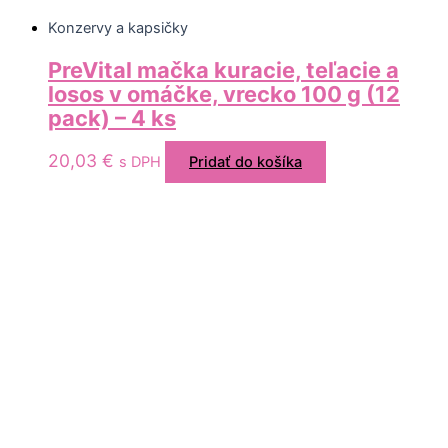
Konzervy a kapsičky
PreVital mačka kuracie, teľacie a
losos v omáčke, vrecko 100 g (12
pack) – 4 ks
20,03
€
s DPH
Pridať do košíka