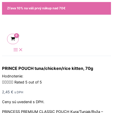
Preskočiť
množstvo
Zľava 10% na váš prvý nákup nad 70€
na
PRINCE
obsah
POUCH
tuna/chicken/rice
kitten,
70g
PRINCE POUCH tuna/chicken/rice kitten, 70g
Hodnotenie:





Rated 5 out of 5
2,45
€
s DPH
Ceny sú uvedené s DPH.
PRINCESS PREMIUM CLASSIC POUCH Kura/Tuniak/Ryža –