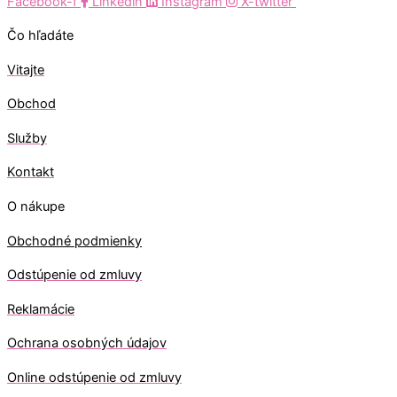
Facebook-f
Linkedin
Instagram
X-twitter
Čo hľadáte
Vitajte
Obchod
Služby
Kontakt
O nákupe
Obchodné podmienky
Odstúpenie od zmluvy
Reklamácie
Ochrana osobných údajov
O
nline odstúpenie od zmluvy