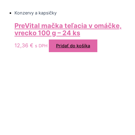
Konzervy a kapsičky
PreVital mačka teľacia v omáčke,
vrecko 100 g – 24 ks
12,36
€
s DPH
Pridať do košíka