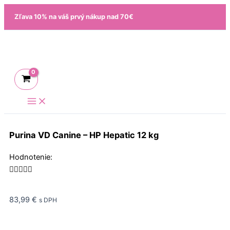
Preskočiť
Zľava 10% na váš prvý nákup nad 70€
na
obsah
Purina VD Canine – HP Hepatic 12 kg
Rated
Hodnotenie:
5





out
of
83,99
€
s DPH
5