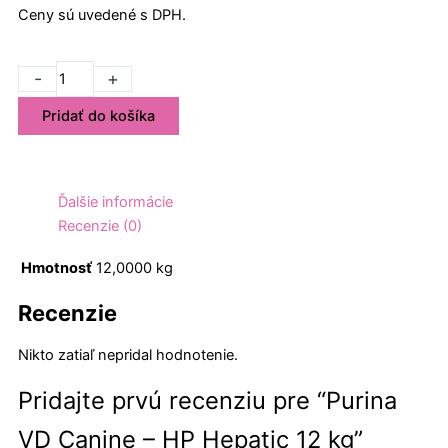
Ceny sú uvedené s DPH.
množstvo
-
+
Purina
Pridať do košíka
VD
Canine
-
HP
Ďalšie informácie
Hepatic
Recenzie (0)
12
kg
Hmotnosť
12,0000 kg
Recenzie
Nikto zatiaľ nepridal hodnotenie.
Pridajte prvú recenziu pre “Purina
VD Canine – HP Hepatic 12 kg”