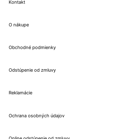
-
m
r
Kontakt
f
O nákupe
Obchodné podmienky
Odstúpenie od zmluvy
Reklamácie
Ochrana osobných údajov
O
nline odstúpenie od zmluvy