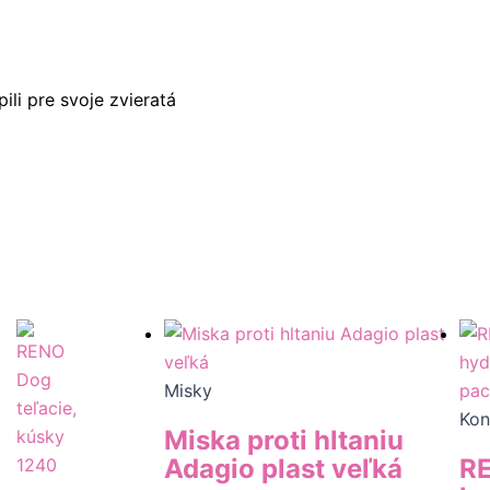
ili pre svoje zvieratá
Misky
Kon
Miska proti hltaniu
Adagio plast veľká
RE