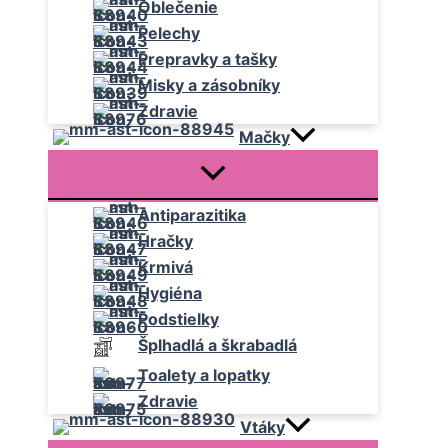
Oblečenie
Pelechy
Prepravky a tašky
Misky a zásobníky
Zdravie
Mačky
Antiparazitika
Hračky
Krmivá
Hygiéna
Podstielky
Šplhadlá a škrabadlá
Toalety a lopatky
Zdravie
Vtáky