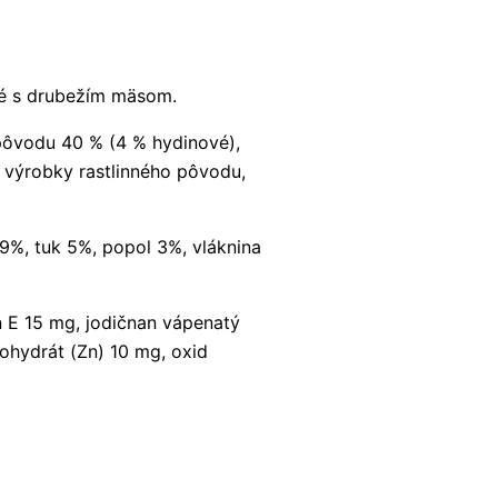
é s drubežím mäsom.
ôvodu 40 % (4 % hydinové),
e výrobky rastlinného pôvodu,
9%, tuk 5%, popol 3%, vláknina
 E 15 mg, jodičnan vápenatý
ohydrát (Zn) 10 mg, oxid