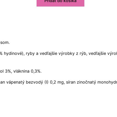
Pridať do košíka
Dog
hydinová,
vanička
300
g
-
äsom.
9
ks
hydinové), ryby a vedľajšie výrobky z rýb, vedľajšie výro
ol 3%, vláknina 0,3%.
nan vápenatý bezvodý (I) 0,2 mg, síran zinočnatý monohyd