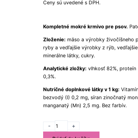
Ceny sú uvedené s DPH.
Kompletné mokré krmivo pre psov.
Pat
Zloženie:
mäso a výrobky živočíšneho p
ryby a vedľajšie výrobky z rýb, vedľajši
minerálne látky, cukry.
Analytické zložky:
vlhkosť 82%, proteín 
0,3%.
Nutričné doplnkové látky v 1 kg:
Vitamín
bezvodý (I) 0,2 mg, síran zinočnatý mon
manganatý (Mn) 2,5 mg. Bez farbív.
množstvo
-
+
RENO