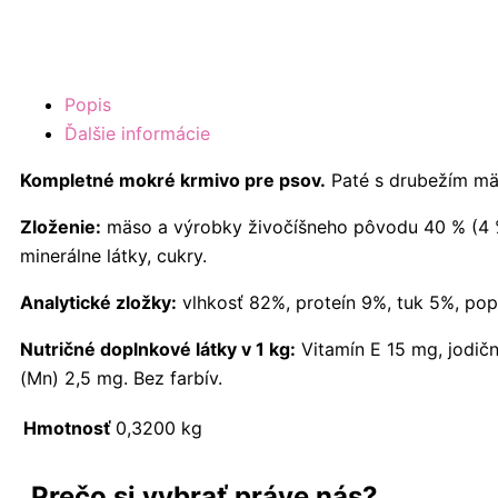
Popis
Ďalšie informácie
Kompletné mokré krmivo pre psov.
Paté s drubežím m
Zloženie:
mäso a výrobky živočíšneho pôvodu 40 % (4 % 
minerálne látky, cukry.
Analytické zložky:
vlhkosť 82%, proteín 9%, tuk 5%, pop
Nutričné doplnkové látky v 1 kg:
Vitamín E 15 mg, jodič
(Mn) 2,5 mg. Bez farbív.
Hmotnosť
0,3200 kg
Prečo si vybrať práve nás?