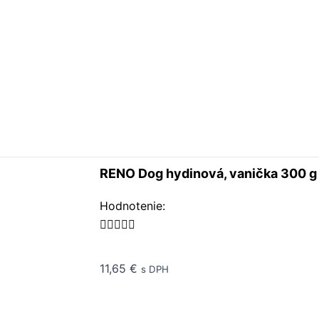
RENO Dog hydinová, vanička 300 g 
Rated
Hodnotenie:
5





out
of
11,65
€
s DPH
5