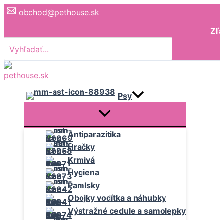
Preskočiť
obchod@pethouse.sk
na
Zľ
obsah
Search
for:
Psy
Antiparazitika
Hračky
Krmivá
Hygiena
Pamlsky
Obojky vodítka a náhubky
Výstražné cedule a samolepky