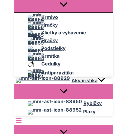
Krmivo
Hračky
Klietky a vybavenie
Hračky
Podstielky
Krmítka
Cedulky
Antiparazitika
Akvaristika
Rybičky
Plazy