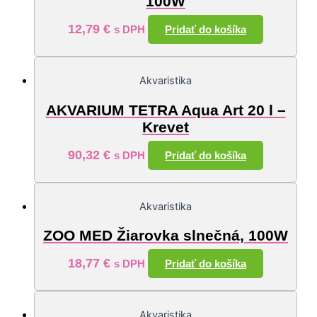
100W
12,79
€
Pridať do košíka
s DPH
Akvaristika
AKVARIUM TETRA Aqua Art 20 l –
Krevet
90,32
€
Pridať do košíka
s DPH
Akvaristika
ZOO MED Žiarovka slnečná, 100W
18,77
€
Pridať do košíka
s DPH
Akvaristika