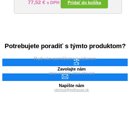
77,52
€
Pridať do košíka
s DPH
Potrebujete poradiť s týmto produktom?
Radi vám pomôžeme s výberom
Zavolajte nám
0903 733 977, 0903 380 329
Napíšte nám
obchod@pethouse.sk