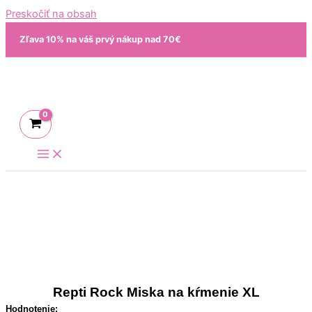
Preskočiť na obsah
Zľava 10% na váš prvý nákup nad 70€
Repti Rock Miska na kŕmenie XL
Hodnotenie: