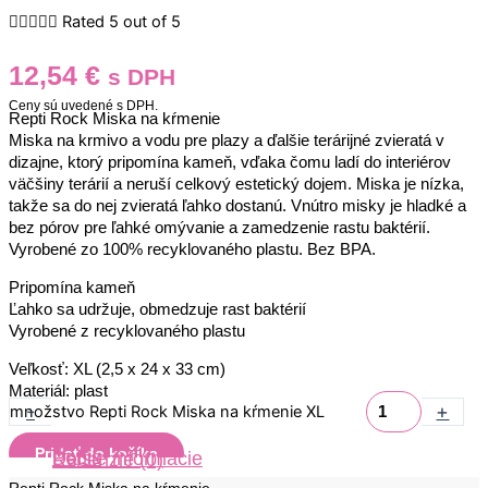





Rated 5 out of 5
12,54
€
s DPH
Ceny sú uvedené s DPH.
Repti Rock Miska na kŕmenie
Miska na krmivo a vodu pre plazy a ďalšie terárijné zvieratá v
dizajne, ktorý pripomína kameň, vďaka čomu ladí do interiérov
väčšiny terárií a neruší celkový estetický dojem. Miska je nízka,
takže sa do nej zvieratá ľahko dostanú. Vnútro misky je hladké a
bez pórov pre ľahké omývanie a zamedzenie rastu baktérií.
Vyrobené zo 100% recyklovaného plastu. Bez BPA.
Pripomína kameň
Ľahko sa udržuje, obmedzuje rast baktérií
Vyrobené z recyklovaného plastu
Veľkosť: XL (2,5 x 24 x 33 cm)
Materiál: plast
-
+
množstvo Repti Rock Miska na kŕmenie XL
Pridať do košíka
Popis
Ďalšie informácie
Recenzie (0)
Repti Rock Miska na kŕmenie