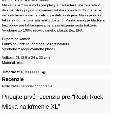
Miska na krmivo a vodu pre plazy a ďalšie terárijné zvieratá v
dizajne, ktorý pripomína kameň, vďaka čomu ladí do interiérov
väčšiny terárií a neruší celkový estetický dojem. Miska je nízka,
takže sa do nej zvieratá ľahko dostanú. Vnútro misky je hladké a
bez pórov pre ľahké omývanie a zamedzenie rastu baktérií.
Vyrobené zo 100% recyklovaného plastu. Bez BPA.
Pripomína kameň
Ľahko sa udržuje, obmedzuje rast baktérií
Vyrobené z recyklovaného plastu
Veľkosť: XL (2,5 x 24 x 33 cm)
Materiál: plast
Hmotnosť
0,15000000 kg
Recenzie
Nikto zatiaľ nepridal hodnotenie.
Pridajte prvú recenziu pre “Repti Rock
Miska na kŕmenie XL”