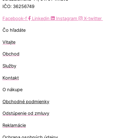
IČO: 36256749
Facebook-f
Linkedin
Instagram
X-twitter
Čo hľadáte
Vitajte
Obchod
Služby
Kontakt
O nákupe
Obchodné podmienky
Odstúpenie od zmluvy
Reklamácie
Ochrana osobných údajov