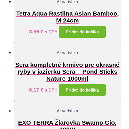
Akvaristika
Tetra Aqua Rastlina Asian Bamboo,
M 24cm
8,56
€
Pridať do košíka
s DPH
Akvaristika
Sera kompletné krmivo pre okrasné
ryby v jazierku Sera – Pond Sticks
Nature 1000ml
6,17
€
Pridať do košíka
s DPH
Akvaristika
EXO TERRA Žiarovka Swamp Gio,