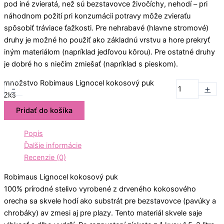
pod iné zvieratá, než sú bezstavovce živočíchy, nehodí – pri
náhodnom požití pri konzumácii potravy môže zvieraťu
spôsobiť tráviace ťažkosti. Pre nehrabavé (hlavne stromové)
druhy je možné ho použiť ako základnú vrstvu a hore prekryť
iným materiálom (napríklad jedľovou kôrou). Pre ostatné druhy
je dobré ho s niečím zmiešať (napríklad s pieskom).
množstvo Robimaus Lignocel kokosový puk
-
+
2ks
Pridať do košíka
Popis
Ďalšie informácie
Recenzie (0)
Robimaus Lignocel kokosový puk
100% prírodné stelivo vyrobené z drveného kokosového
orecha sa skvele hodí ako substrát pre bezstavovce (pavúky a
chrobáky) av zmesi aj pre plazy. Tento materiál skvele saje