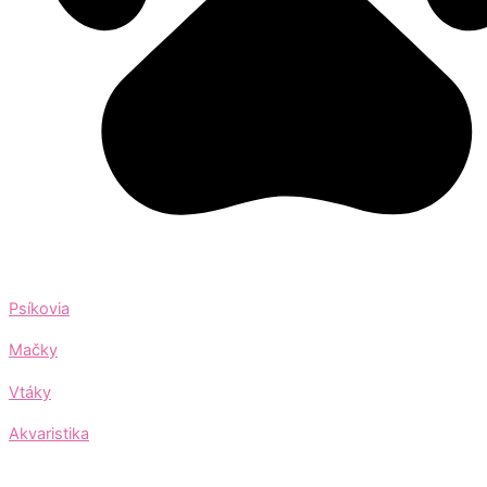
Psíkovia
Mačky
Vtáky
Akvaristika