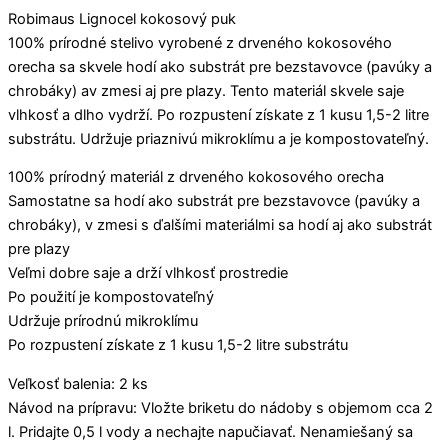
Robimaus Lignocel kokosový puk
100% prírodné stelivo vyrobené z drveného kokosového
orecha sa skvele hodí ako substrát pre bezstavovce (pavúky a
chrobáky) av zmesi aj pre plazy. Tento materiál skvele saje
vlhkosť a dlho vydrží. Po rozpustení získate z 1 kusu 1,5-2 litre
substrátu. Udržuje priaznivú mikroklímu a je kompostovateľný.
100% prírodný materiál z drveného kokosového orecha
Samostatne sa hodí ako substrát pre bezstavovce (pavúky a
chrobáky), v zmesi s ďalšími materiálmi sa hodí aj ako substrát
pre plazy
Veľmi dobre saje a drží vlhkosť prostredie
Po použití je kompostovateľný
Udržuje prírodnú mikroklímu
Po rozpustení získate z 1 kusu 1,5-2 litre substrátu
Veľkosť balenia: 2 ks
Návod na prípravu: Vložte briketu do nádoby s objemom cca 2
l. Pridajte 0,5 l vody a nechajte napučiavať. Nenamiešaný sa