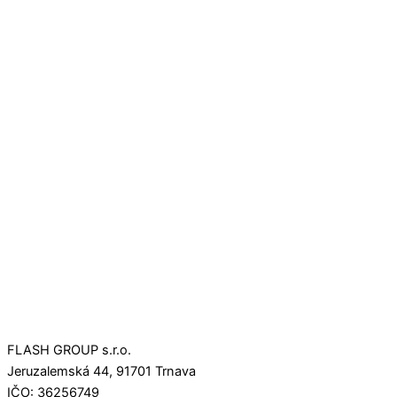
FLASH GROUP s.r.o.
Jeruzalemská 44, 91701 Trnava
IČO: 36256749