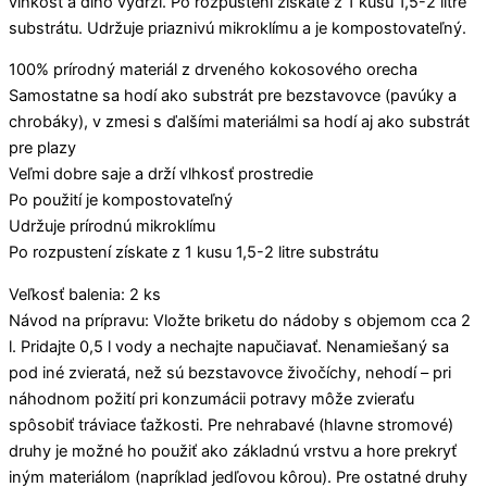
vlhkosť a dlho vydrží. Po rozpustení získate z 1 kusu 1,5-2 litre
substrátu. Udržuje priaznivú mikroklímu a je kompostovateľný.
100% prírodný materiál z drveného kokosového orecha
Samostatne sa hodí ako substrát pre bezstavovce (pavúky a
chrobáky), v zmesi s ďalšími materiálmi sa hodí aj ako substrát
pre plazy
Veľmi dobre saje a drží vlhkosť prostredie
Po použití je kompostovateľný
Udržuje prírodnú mikroklímu
Po rozpustení získate z 1 kusu 1,5-2 litre substrátu
Veľkosť balenia: 2 ks
Návod na prípravu: Vložte briketu do nádoby s objemom cca 2
l. Pridajte 0,5 l vody a nechajte napučiavať. Nenamiešaný sa
pod iné zvieratá, než sú bezstavovce živočíchy, nehodí – pri
náhodnom požití pri konzumácii potravy môže zvieraťu
spôsobiť tráviace ťažkosti. Pre nehrabavé (hlavne stromové)
druhy je možné ho použiť ako základnú vrstvu a hore prekryť
iným materiálom (napríklad jedľovou kôrou). Pre ostatné druhy