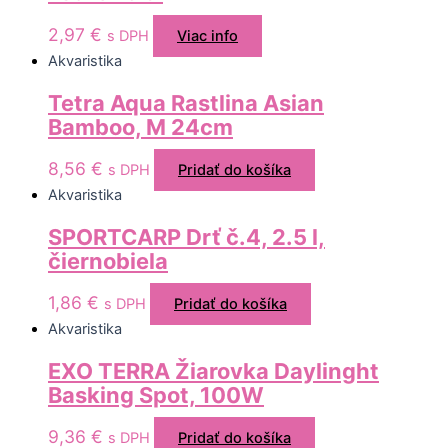
2,97
€
s DPH
Viac info
Akvaristika
Tetra Aqua Rastlina Asian
Bamboo, M 24cm
8,56
€
s DPH
Pridať do košíka
Akvaristika
SPORTCARP Drť č.4, 2.5 l,
čiernobiela
1,86
€
s DPH
Pridať do košíka
Akvaristika
EXO TERRA Žiarovka Daylinght
Basking Spot, 100W
9,36
€
s DPH
Pridať do košíka