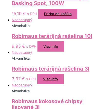
Basking Spot, 100W
15,19
€
s DPH
Pridať do košíka
Nedostupný
Akvaristika
Robimaus terárijná rašelina 10l
9,95
€
s DPH
Viac info
Nedostupný
Akvaristika
Robimaus terárijná rašelina 3l
3,97
€
s DPH
Viac info
Nedostupný
Akvaristika
Robimaus kokosové chipsy
lisované 3l