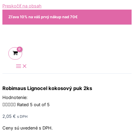
Preskočiť na obsah
Zľava 10% na váš prvý nákup nad 70€
Robimaus Lignocel kokosový puk 2ks
Hodnotenie:





Rated 5 out of 5
2,05
€
s DPH
Ceny sú uvedené s DPH.