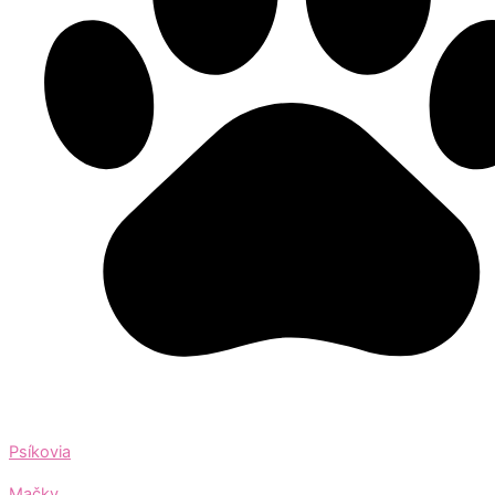
Psíkovia
Mačky