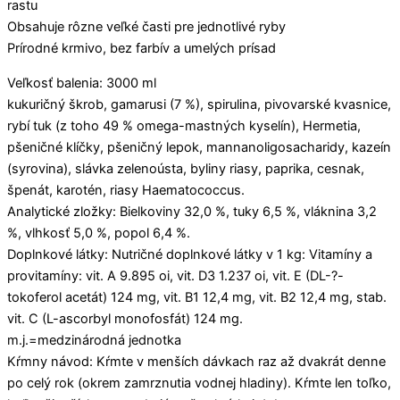
rastu
Obsahuje rôzne veľké časti pre jednotlivé ryby
Prírodné krmivo, bez farbív a umelých prísad
Veľkosť balenia: 3000 ml
kukuričný škrob, gamarusi (7 %), spirulina, pivovarské kvasnice,
rybí tuk (z toho 49 % omega-mastných kyselín), Hermetia,
pšeničné klíčky, pšeničný lepok, mannanoligosacharidy, kazeín
(syrovina), slávka zelenoústa, byliny riasy, paprika, cesnak,
špenát, karotén, riasy Haematococcus.
Analytické zložky: Bielkoviny 32,0 %, tuky 6,5 %, vláknina 3,2
%, vlhkosť 5,0 %, popol 6,4 %.
Doplnkové látky: Nutričné doplnkové látky v 1 kg: Vitamíny a
provitamíny: vit. A 9.895 oi, vit. D3 1.237 oi, vit. E (DL-?-
tokoferol acetát) 124 mg, vit. B1 12,4 mg, vit. B2 12,4 mg, stab.
vit. C (L-ascorbyl monofosfát) 124 mg.
m.j.=medzinárodná jednotka
Kŕmny návod: Kŕmte v menších dávkach raz až dvakrát denne
po celý rok (okrem zamrznutia vodnej hladiny). Kŕmte len toľko,