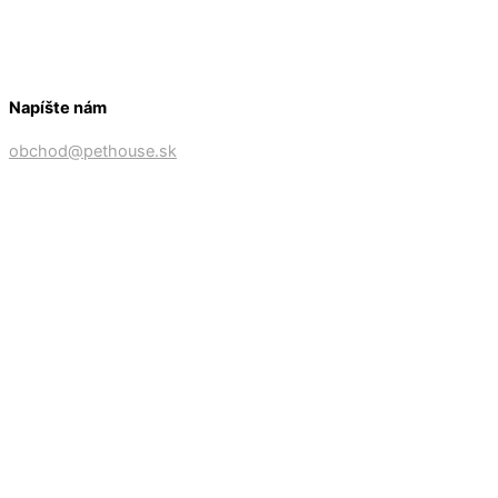
Napíšte nám
obchod@pethouse.sk