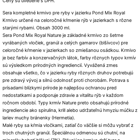
Ceny sú uvedené s DPH.
Sera kompletné krmivo pre ryby v jazierku Pond Mix Royal
Krmivo určené na celoročné kŕmenie rýb v jazierkach s rôzne
starými rybami. Obsah 3000 ml.
Sera Pond Mix Royal Nature je základné krmivo zo šetrne
vyrábaných vločiek, granúl a celých gamarov (blšívcov) pre
celoročné kŕmenie v jazierkach so zmiešanou osádkou. Krmivo
je bez farbív a konzervačných látok, farby rôznych typov krmív
sú výsledkom prírodných ingrediencií. Vyvážená zmes
obsahuje všetko, čo v jazierku ryby rôznych druhov potrebujú
pre zdravý vývoj a silnú odolnosť proti chorobám. Potrava s
prísadami blízkymi prírode je najlepšou ochranou pred
nedostatkami a podporuje zdravie a vitalitu rýb v každom
ročnom období. Typy krmív Nature preto obsahujú prírodné
ingrediencie ako spirulina, krill alebo udržateľnú hmyziu múčku z
lariev muchy bránenky (Hermetia).
Malé ryby sa kŕmia vločkami, zatiaľ čo väčšie si môžu vybrať z
troch chutných granúl. Špeciálnou odmenou sú chutní, na