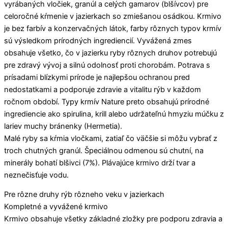
vyrábaných vločiek, granúl a celých gamarov (blšívcov) pre
celoročné kŕmenie v jazierkach so zmiešanou osádkou. Krmivo
je bez farbív a konzervačných látok, farby rôznych typov krmív
sú výsledkom prírodných ingrediencií. Vyvážená zmes
obsahuje všetko, čo v jazierku ryby rôznych druhov potrebujú
pre zdravý vývoj a silnú odolnosť proti chorobám. Potrava s
prísadami blízkymi prírode je najlepšou ochranou pred
nedostatkami a podporuje zdravie a vitalitu rýb v každom
ročnom období. Typy krmív Nature preto obsahujú prírodné
ingrediencie ako spirulina, krill alebo udržateľnú hmyziu múčku z
lariev muchy bránenky (Hermetia).
Malé ryby sa kŕmia vločkami, zatiaľ čo väčšie si môžu vybrať z
troch chutných granúl. Špeciálnou odmenou sú chutní, na
minerály bohatí blšivci (7%). Plávajúce krmivo drží tvar a
neznečisťuje vodu.
Pre rôzne druhy rýb rôzneho veku v jazierkach
Kompletné a vyvážené krmivo
Krmivo obsahuje všetky základné zložky pre podporu zdravia a