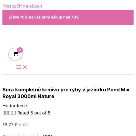
Preskočiť na obsah
Zľava 10% na váš prvý nákup nad 70€
Sera kompletné krmivo pre ryby v jazierku Pond Mix
Royal 3000ml Nature
Hodnotenie:





Rated 5 out of 5
16,77
€
s DPH