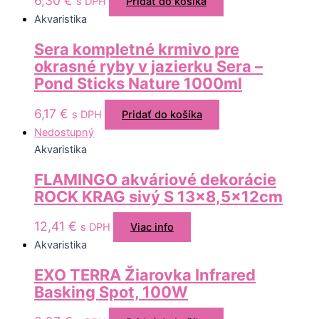
6,30
€
s DPH
Pridať do košíka
Akvaristika
Sera kompletné krmivo pre
okrasné ryby v jazierku Sera –
Pond Sticks Nature 1000ml
6,17
€
s DPH
Pridať do košíka
Nedostupný
Akvaristika
FLAMINGO akváriové dekorácie
ROCK KRAG sivý S 13×8,5x12cm
12,41
€
s DPH
Viac info
Akvaristika
EXO TERRA Žiarovka Infrared
Basking Spot, 100W