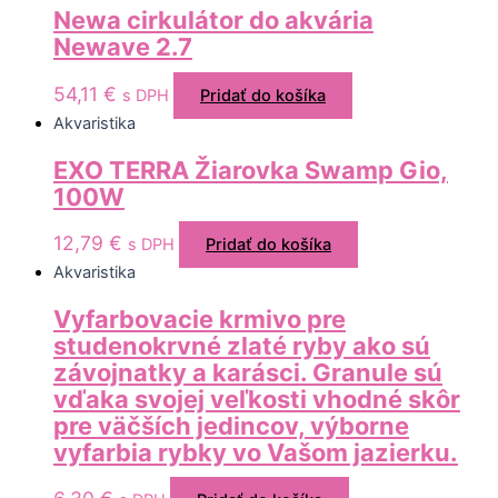
Newa cirkulátor do akvária
Newave 2.7
54,11
€
s DPH
Pridať do košíka
Akvaristika
EXO TERRA Žiarovka Swamp Gio,
100W
12,79
€
s DPH
Pridať do košíka
Akvaristika
Vyfarbovacie krmivo pre
studenokrvné zlaté ryby ako sú
závojnatky a karásci. Granule sú
vďaka svojej veľkosti vhodné skôr
pre väčších jedincov, výborne
vyfarbia rybky vo Vašom jazierku.