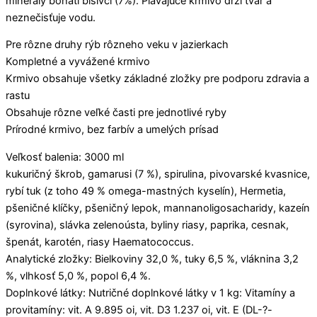
minerály bohatí blšivci (7%). Plávajúce krmivo drží tvar a
neznečisťuje vodu.
Pre rôzne druhy rýb rôzneho veku v jazierkach
Kompletné a vyvážené krmivo
Krmivo obsahuje všetky základné zložky pre podporu zdravia a
rastu
Obsahuje rôzne veľké časti pre jednotlivé ryby
Prírodné krmivo, bez farbív a umelých prísad
Veľkosť balenia: 3000 ml
kukuričný škrob, gamarusi (7 %), spirulina, pivovarské kvasnice,
rybí tuk (z toho 49 % omega-mastných kyselín), Hermetia,
pšeničné klíčky, pšeničný lepok, mannanoligosacharidy, kazeín
(syrovina), slávka zelenoústa, byliny riasy, paprika, cesnak,
špenát, karotén, riasy Haematococcus.
Analytické zložky: Bielkoviny 32,0 %, tuky 6,5 %, vláknina 3,2
%, vlhkosť 5,0 %, popol 6,4 %.
Doplnkové látky: Nutričné doplnkové látky v 1 kg: Vitamíny a
provitamíny: vit. A 9.895 oi, vit. D3 1.237 oi, vit. E (DL-?-