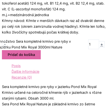
tokoferol acetát) 124 mg, vit. B1 12,4 mg, vit. B2 12,4 mg, stab.
vit. C (L-ascorbyl monofosfát) 124 mg.
m.j.=medzinárodná jednotka
Kŕmny návod: Kŕmte v menších dávkach raz až dvakrát denne
po celý rok (okrem zamrznutia vodnej hladiny). Kŕmte len toľko,
koľko živočíchy spotrebujú počas krátkej doby.
množstvo Sera kompletné krmivo pre ryby v
-
+
jazierku Pond Mix Royal 3000ml Nature
Pridať do košíka
Popis
Ďalšie informácie
Recenzie (0)
Sera kompletné krmivo pre ryby v jazierku Pond Mix Royal
Krmivo určené na celoročné kŕmenie rýb v jazierkach s rôzne
starými rybami. Obsah 3000 ml.
Sera Pond Mix Royal Nature je základné krmivo zo šetrne