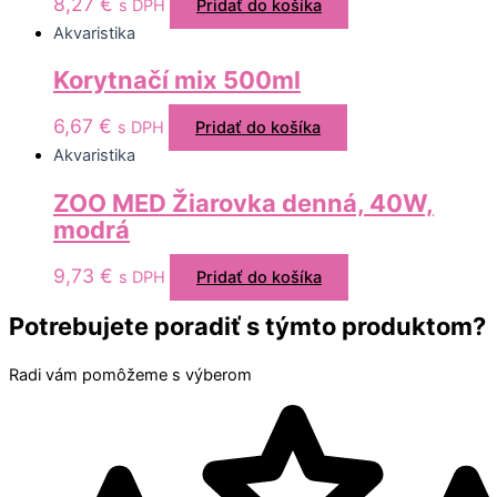
8,27
€
s DPH
Pridať do košíka
Akvaristika
Korytnačí mix 500ml
6,67
€
s DPH
Pridať do košíka
Akvaristika
ZOO MED Žiarovka denná, 40W,
modrá
9,73
€
s DPH
Pridať do košíka
Potrebujete poradiť s týmto produktom?
Radi vám pomôžeme s výberom