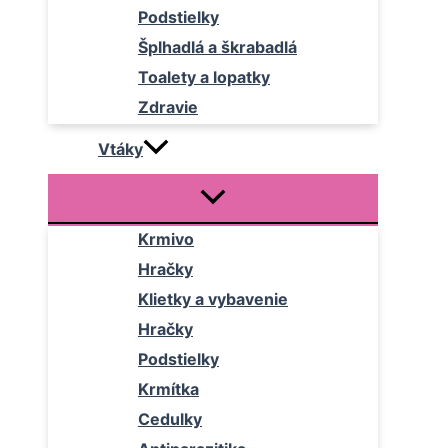
Podstielky
Šplhadlá a škrabadlá
Toalety a lopatky
Zdravie
Vtáky
Krmivo
Hračky
Klietky a vybavenie
Hračky
Podstielky
Krmítka
Cedulky