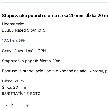
Stopovačka popruh čierna šírka 20 mm, dĺžka 20 m
Hodnotenie:





Rated 5 out of 5
10,31
€
s DPH
Ceny sú uvedené s DPH.
Stopovačka popruh-čierna 20m
Popruhové stopovacie vodítko vhodné na nácvik stopy, pri
Dĺžka: 20 m
Šírka: 20 mm
ILUSTRATÍVNE FOTO
-
+