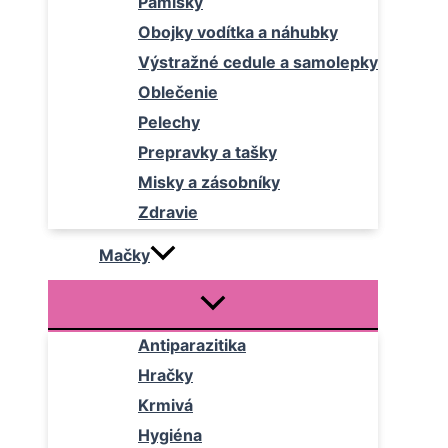
Pamlsky
Obojky vodítka a náhubky
Výstražné cedule a samolepky
Oblečenie
Pelechy
Prepravky a tašky
Misky a zásobníky
Zdravie
Mačky
Antiparazitika
Hračky
Krmivá
Hygiéna