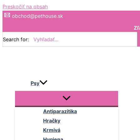
Preskočiť na obsah
obchod@pethouse.sk
Zľ
Search for:
Psy
Antiparazitika
Hračky
Krmivá
Hygiena