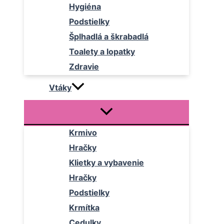
Hygiéna
Podstielky
Šplhadlá a škrabadlá
Toalety a lopatky
Zdravie
Vtáky
Krmivo
Hračky
Klietky a vybavenie
Hračky
Podstielky
Krmítka
Cedulky