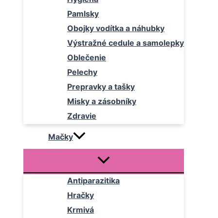
Pamlsky
Obojky vodítka a náhubky
Výstražné cedule a samolepky
Oblečenie
Pelechy
Prepravky a tašky
Misky a zásobníky
Zdravie
Mačky
Antiparazitika
Hračky
Krmivá