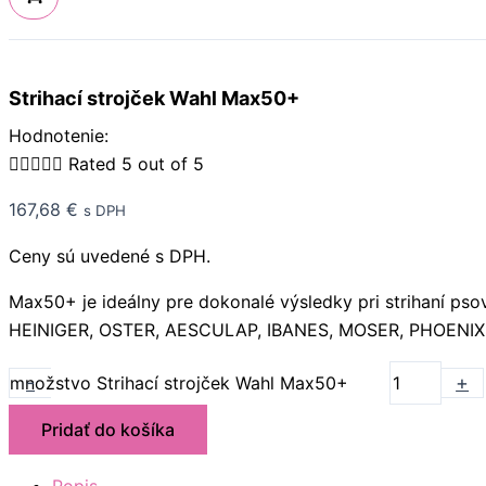
Strihací strojček Wahl Max50+
Hodnotenie:





Rated 5 out of 5
167,68
€
s DPH
Ceny sú uvedené s DPH.
Max50+ je ideálny pre dokonalé výsledky pri striha
HEINIGER, OSTER, AESCULAP, IBANES, MOSER, PHOENIX
-
+
množstvo Strihací strojček Wahl Max50+
Pridať do košíka