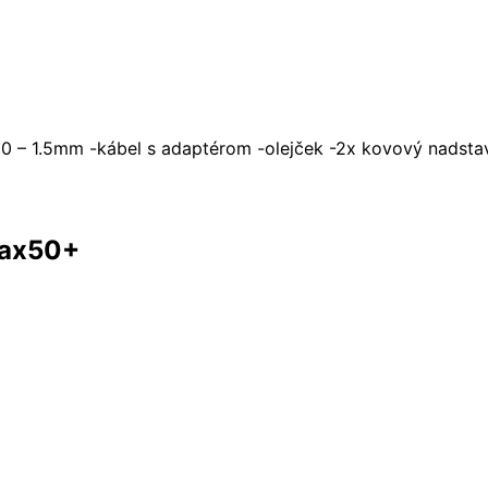
.10 – 1.5mm -kábel s adaptérom -olejček -2x kovový nadsta
Max50+