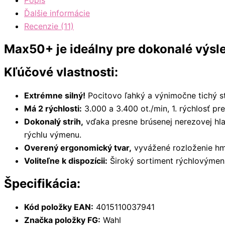
Popis
Ďalšie informácie
Recenzie (11)
Max50+ je ideálny pre dokonalé výsle
Kľúčové vlastnosti:
Extrémne silný!
Pocitovo ľahký a výnimočne tichý st
Má 2 rýchlosti:
3.000 a 3.400 ot./min, 1. rýchlosť pre 
Dokonalý strih,
vďaka presne brúsenej nerezovej hla
rýchlu výmenu.
Overený ergonomický tvar,
vyvážené rozloženie hm
Voliteľne k dispozícii:
Široký sortiment rýchlovýmenn
Špecifikácia:
Kód položky EAN:
4015110037941
Značka položky FG:
Wahl