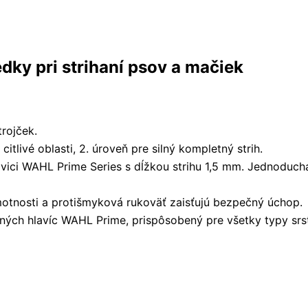
dky pri strihaní psov a mačiek
rojček.
citlivé oblasti, 2. úroveň pre silný kompletný strih.
vici WAHL Prime Series s dĺžkou strihu 1,5 mm. Jednoduchá
otnosti a protišmyková rukoväť zaisťujú bezpečný úchop.
ých hlavíc WAHL Prime, prispôsobený pre všetky typy srst