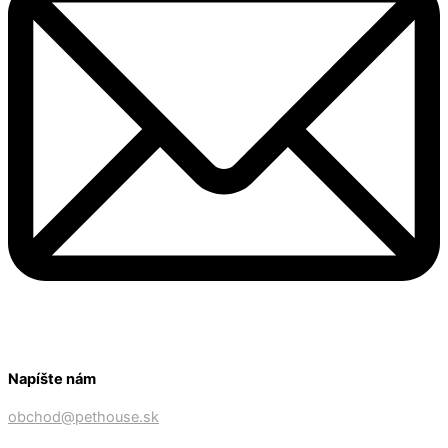
Napíšte nám
obchod@pethouse.sk