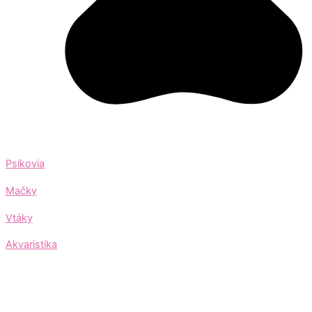
Psíkovia
Mačky
Vtáky
Akvaristika