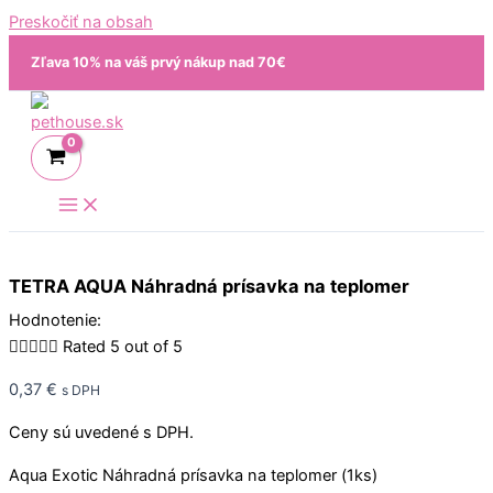
Preskočiť na obsah
Zľava 10% na váš prvý nákup nad 70€
TETRA AQUA Náhradná prísavka na teplomer
Hodnotenie:





Rated 5 out of 5
0,37
€
s DPH
Ceny sú uvedené s DPH.
Aqua Exotic Náhradná prísavka na teplomer (1ks)