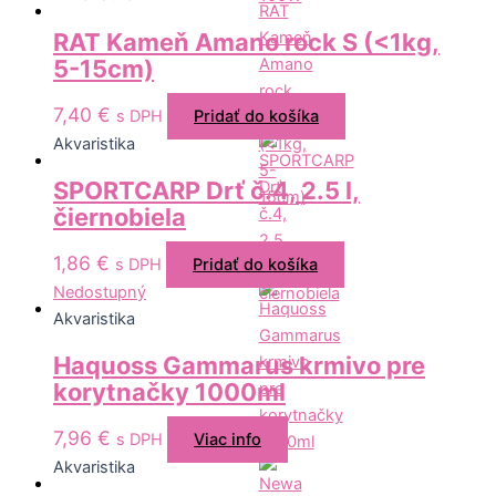
RAT Kameň Amano rock S (<1kg,
5-15cm)
7,40
€
s DPH
Pridať do košíka
Akvaristika
SPORTCARP Drť č.4, 2.5 l,
čiernobiela
1,86
€
s DPH
Pridať do košíka
Nedostupný
Akvaristika
Haquoss Gammarus krmivo pre
korytnačky 1000ml
7,96
€
s DPH
Viac info
Akvaristika