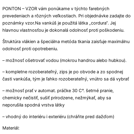
PONTON – VZOR vám ponúkame v týchto farebných
prevedeniach a rôzných veľkostiach. Pri objednávke zadajte do
poznámky vzor.Na vankúš je použitá látka „cordura“. Jej
hlavnou vlastnosťou je dokonalá odolnosť proti poškodeniu.
Štruktúra vlákien a špeciálna metóda tkania zaisťuje maximálnu
odolnosť proti opotrebeniu.
– možnosť ošetrovať vodou (mokrou handrou alebo hubkou).
– kompletne rozoberateľný, zips je po obvode a zo spodnej
časti vankúša, tým je ľahko rozoberateľný, vnútro sa dá vybrať
– možnosť prať v automat. práčke 30 C°. šetrné pranie,
chemicky nečistiť, sušiť prirodzene, nežmýkať, aby sa
neporušila spodná vrstva látky
– vhodný do interiéru i exteriéru (chráňte pred dažďom)
Materiál: