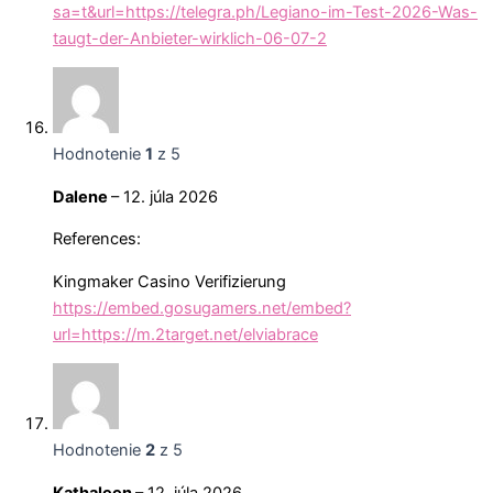
sa=t&url=https://telegra.ph/Legiano-im-Test-2026-Was-
taugt-der-Anbieter-wirklich-06-07-2
Hodnotenie
1
z 5
Dalene
–
12. júla 2026
References:
Kingmaker Casino Verifizierung
https://embed.gosugamers.net/embed?
url=https://m.2target.net/elviabrace
Hodnotenie
2
z 5