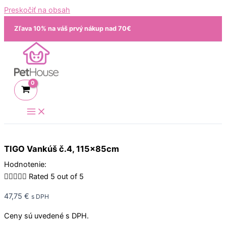
Preskočiť na obsah
Zľava 10% na váš prvý nákup nad 70€
TIGO Vankúš č.4, 115x85cm
Hodnotenie:





Rated 5 out of 5
47,75
€
s DPH
Ceny sú uvedené s DPH.