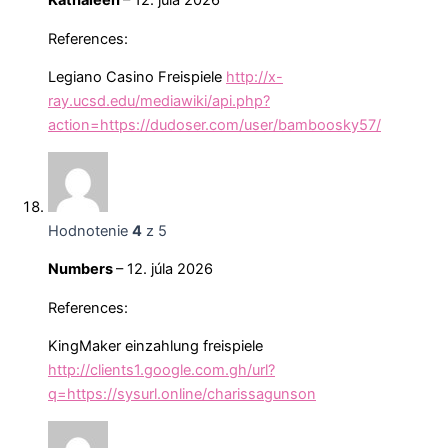
Kathaleen
–
12. júla 2026
References:
Legiano Casino Freispiele
http://x-
ray.ucsd.edu/mediawiki/api.php?
action=https://dudoser.com/user/bamboosky57/
Hodnotenie
4
z 5
Numbers
–
12. júla 2026
References:
KingMaker einzahlung freispiele
http://clients1.google.com.gh/url?
q=https://sysurl.online/charissagunson