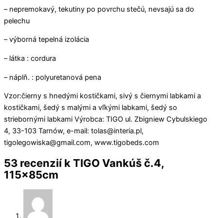
– nepremokavý, tekutiny po povrchu stečú, nevsajú sa do
pelechu
– výborná tepelná izolácia
– látka : cordura
– náplň. : polyuretanová pena
Vzor:čierny s hnedými kostičkami, sivý s čiernymi labkami a
kostičkami, šedý s malými a vľkými labkami, šedý so
striebornými labkami Výrobca: TIGO ul. Zbigniew Cybulskiego
4, 33-103 Tarnów, e-mail: tolas@interia.pl,
tigolegowiska@gmail.com, www.tigobeds.com
53 recenzií k
TIGO Vankúš č.4,
115x85cm