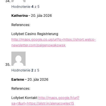
Hodnotenie
4
z 5
Katherina
–
20. júla 2026
References:
Lollybet Casino Registrierung
http://maps.google.co.ug/url?q=https://short.welco-
newsletter.com/paigenowakowsk
Hodnotenie
2
z 5
Earlene
–
20. júla 2026
References:
Lollybet Kontakt
http://maps.google.fr/url?
sa=t&url=https://alstr.in/alenacowles15