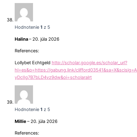
Hodnotenie
1
z 5
Halina
–
20. júla 2026
References:
Lollybet Echtgeld
http://scholar.google.es/scholar_url?
hl=es&q=https://gabung.link/clifford03541&sa=X&scis
yDcIIg7B7bLD4vz9dw&oi=scholaralrt
Hodnotenie
1
z 5
Millie
–
20. júla 2026
References: