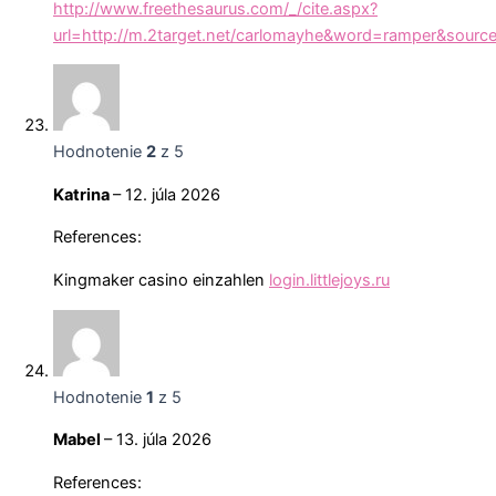
http://www.freethesaurus.com/_/cite.aspx?
url=http://m.2target.net/carlomayhe&word=ramper&sourc
Hodnotenie
2
z 5
Katrina
–
12. júla 2026
References:
Kingmaker casino einzahlen
login.littlejoys.ru
Hodnotenie
1
z 5
Mabel
–
13. júla 2026
References: