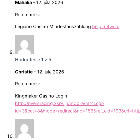
Mahalia
–
12. júla 2026
References:
Legiano Casino Mindestauszahlung
help.netwi.ru
Hodnotenie
1
z 5
Christie
–
12. júla 2026
References:
Kingmaker Casino Login
http://riversracing.xsrv.jp/mobile/mt4i.cgi?
id=3&cat=8&mode=redirect&no=156&ref_eid=193&url=https: