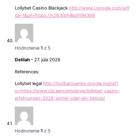
Lollybet Casino Blackjack
http://www.l.google.com/url?
sa=t&url=https://n28.it/phillip9196368
Hodnotenie
1
z 5
Delilah
–
27. júla 2026
References:
Lollybet legal
http://toolbarqueries.google.md/url?
q=https://www.cbl.aero/employer/lollybet-casino-
erfahrungen-2026-sicher-oder-ein-betrug/
Hodnotenie
1
z 5