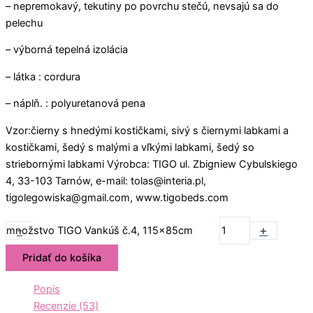
– nepremokavý, tekutiny po povrchu stečú, nevsajú sa do
pelechu
– výborná tepelná izolácia
– látka : cordura
– náplň. : polyuretanová pena
Vzor:čierny s hnedými kostičkami, sivý s čiernymi labkami a
kostičkami, šedý s malými a vľkými labkami, šedý so
striebornými labkami Výrobca: TIGO ul. Zbigniew Cybulskiego
4, 33-103 Tarnów, e-mail: tolas@interia.pl,
tigolegowiska@gmail.com, www.tigobeds.com
-
+
množstvo TIGO Vankúš č.4, 115x85cm
Pridať do košíka
Popis
Recenzie (53)