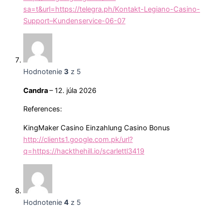
sa=t&url=https://telegra.ph/Kontakt-Legiano-Casino-
Support–Kundenservice-06-07
Hodnotenie
3
z 5
Candra
–
12. júla 2026
References:
KingMaker Casino Einzahlung Casino Bonus
http://clients1.google.com.pk/url?
q=https://hackthehill.io/scarlettl3419
Hodnotenie
4
z 5