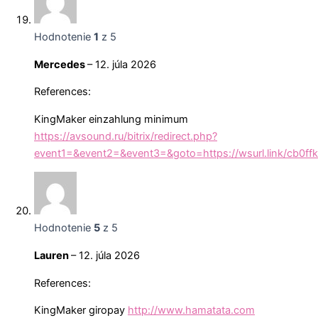
Hodnotenie
1
z 5
Mercedes
–
12. júla 2026
References:
KingMaker einzahlung minimum
https://avsound.ru/bitrix/redirect.php?
event1=&event2=&event3=&goto=https://wsurl.link/cb0ffk
Hodnotenie
5
z 5
Lauren
–
12. júla 2026
References:
KingMaker giropay
http://www.hamatata.com