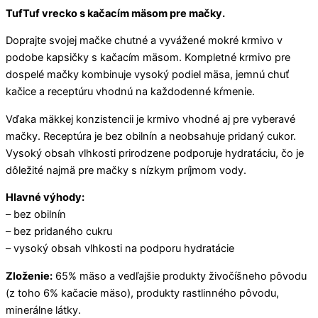
TufTuf vrecko s kačacím mäsom pre mačky.
Doprajte svojej mačke chutné a vyvážené mokré krmivo v
podobe kapsičky s kačacím mäsom. Kompletné krmivo pre
dospelé mačky kombinuje vysoký podiel mäsa, jemnú chuť
kačice a receptúru vhodnú na každodenné kŕmenie.
Vďaka mäkkej konzistencii je krmivo vhodné aj pre vyberavé
mačky. Receptúra je bez obilnín a neobsahuje pridaný cukor.
Vysoký obsah vlhkosti prirodzene podporuje hydratáciu, čo je
dôležité najmä pre mačky s nízkym príjmom vody.
Hlavné výhody:
– bez obilnín
– bez pridaného cukru
– vysoký obsah vlhkosti na podporu hydratácie
Zloženie:
65% mäso a vedľajšie produkty živočíšneho pôvodu
(z toho 6% kačacie mäso), produkty rastlinného pôvodu,
minerálne látky.