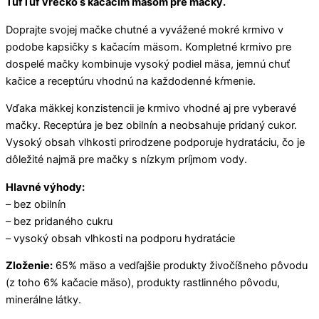
TufTuf vrecko s kačacím mäsom pre mačky.
Doprajte svojej mačke chutné a vyvážené mokré krmivo v
podobe kapsičky s kačacím mäsom. Kompletné krmivo pre
dospelé mačky kombinuje vysoký podiel mäsa, jemnú chuť
kačice a receptúru vhodnú na každodenné kŕmenie.
Vďaka mäkkej konzistencii je krmivo vhodné aj pre vyberavé
mačky. Receptúra je bez obilnín a neobsahuje pridaný cukor.
Vysoký obsah vlhkosti prirodzene podporuje hydratáciu, čo je
dôležité najmä pre mačky s nízkym príjmom vody.
Hlavné výhody:
– bez obilnín
– bez pridaného cukru
– vysoký obsah vlhkosti na podporu hydratácie
Zloženie:
65% mäso a vedľajšie produkty živočíšneho pôvodu
(z toho 6% kačacie mäso), produkty rastlinného pôvodu,
minerálne látky.