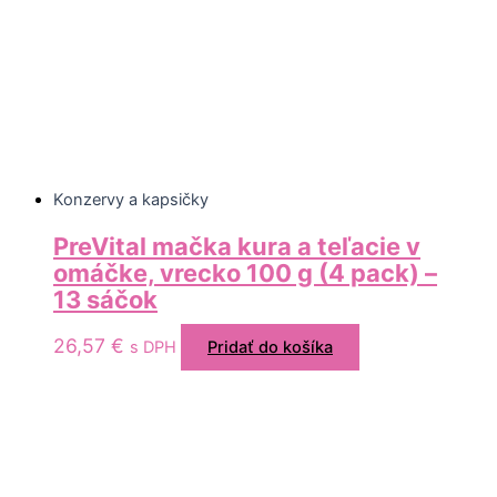
Konzervy a kapsičky
PreVital mačka kura a teľacie v
omáčke, vrecko 100 g (4 pack) –
13 sáčok
26,57
€
s DPH
Pridať do košíka