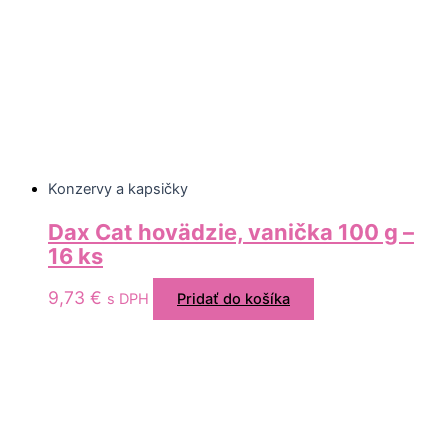
Konzervy a kapsičky
Dax Cat hovädzie, vanička 100 g –
16 ks
9,73
€
s DPH
Pridať do košíka