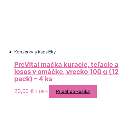
Konzervy a kapsičky
PreVital mačka kuracie, teľacie a
losos v omáčke, vrecko 100 g (12
pack) – 4 ks
20,03
€
s DPH
Pridať do košíka