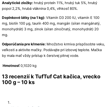
Analytické zložky:
hrubý proteín 11%, hrubý tuk 5%, hrubý
popol 2,2%, hrubá vláknina 0,4%, vlhkosť 80%.
Doplnkové látky (na 1 kg):
Vitamín D3 200 IU, vitamín E 100
mg, biotín 100 µg, taurín 400 mg, mangán (síran mangánatý,
monohydrát) 3 mg, zinok (síran zinočnatý, monohydrát) 20
mg.
Odporúčania pre kŕmenie:
Množstvo krmiva prispôsobte veku,
veľkosti a aktivite mačky. Podávajte pri izbovej teplote. Mačka
by mala mať vždy prístup k čerstvej pitnej vode.
Hmotnosť
0,1020 kg
13 recenzií k
TufTuf Cat kačica, vrecko
100 g – 10 ks