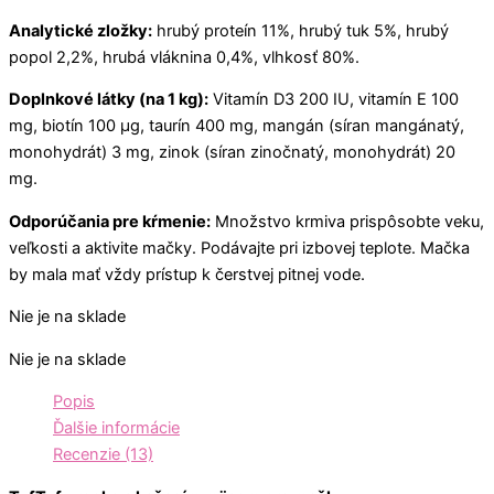
Analytické zložky:
hrubý proteín 11%, hrubý tuk 5%, hrubý
popol 2,2%, hrubá vláknina 0,4%, vlhkosť 80%.
Doplnkové látky (na 1 kg):
Vitamín D3 200 IU, vitamín E 100
mg, biotín 100 µg, taurín 400 mg, mangán (síran mangánatý,
monohydrát) 3 mg, zinok (síran zinočnatý, monohydrát) 20
mg.
Odporúčania pre kŕmenie:
Množstvo krmiva prispôsobte veku,
veľkosti a aktivite mačky. Podávajte pri izbovej teplote. Mačka
by mala mať vždy prístup k čerstvej pitnej vode.
Nie je na sklade
Nie je na sklade
Popis
Ďalšie informácie
Recenzie (13)