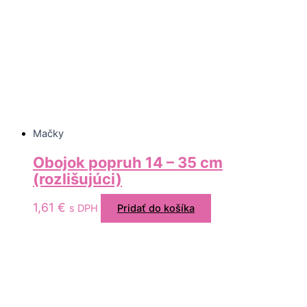
Mačky
Obojok popruh 14 – 35 cm
(rozlišujúci)
1,61
€
s DPH
Pridať do košíka