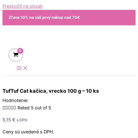
Preskočiť na obsah
Zľava 10% na váš prvý nákup nad 70€
TufTuf Cat kačica, vrecko 100 g – 10 ks
Hodnotenie:





Rated 5 out of 5
5,15
€
s DPH
Ceny sú uvedené s DPH.