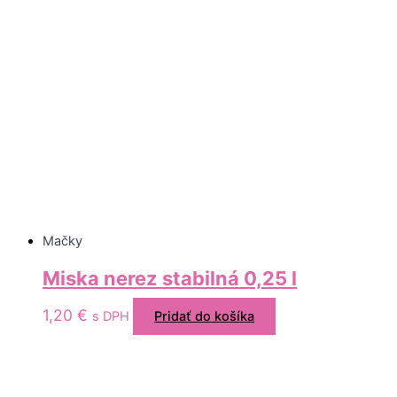
Mačky
Miska nerez stabilná 0,25 l
1,20
€
s DPH
Pridať do košíka