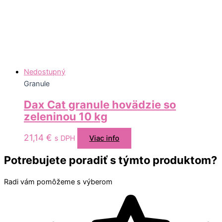
Nedostupný
Granule
Dax Cat granule hovädzie so
zeleninou 10 kg
21,14
€
s DPH
Viac info
Potrebujete poradiť s týmto produktom?
Radi vám pomôžeme s výberom