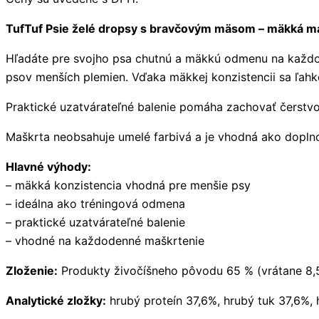
TufTuf Psie želé dropsy s bravčovým mäsom – mäkká ma
Hľadáte pre svojho psa chutnú a mäkkú odmenu na každ
psov menších plemien. Vďaka mäkkej konzistencii sa ľahk
Praktické uzatvárateľné balenie pomáha zachovať čerstv
Maškrta neobsahuje umelé farbivá a je vhodná ako doplno
Hlavné výhody:
– mäkká konzistencia vhodná pre menšie psy
– ideálna ako tréningová odmena
– praktické uzatvárateľné balenie
– vhodné na každodenné maškrtenie
Zloženie:
Produkty živočíšneho pôvodu 65 % (vrátane 8,5 
Analytické zložky:
hrubý proteín 37,6%, hrubý tuk 37,6%, 