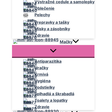
Výstražné cedule a samolepky
Oblečenie
Pelechy
Prepravky a tašky
Misky a zásobníky
Zdravie
Mačky
Antiparazitika
Hračky
Krmivá
Hygiéna
Podstielky
Šplhadlá a škrabadlá
Toalety a lopatky
Zdravie