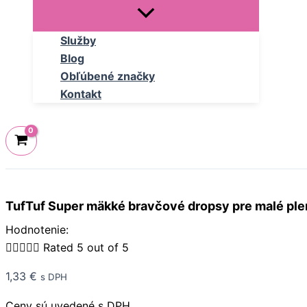
Služby
Blog
Obľúbené značky
Kontakt
TufTuf Super mäkké bravčové dropsy pre malé pl
Hodnotenie:





Rated 5 out of 5
1,33
€
s DPH
Ceny sú uvedené s DPH.