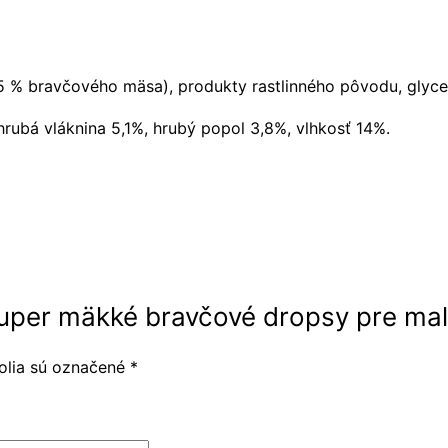
% bravčového mäsa), produkty rastlinného pôvodu, glycerí
hrubá vláknina 5,1%, hrubý popol 3,8%, vlhkosť 14%.
 Super mäkké bravčové dropsy pre ma
olia sú označené
*