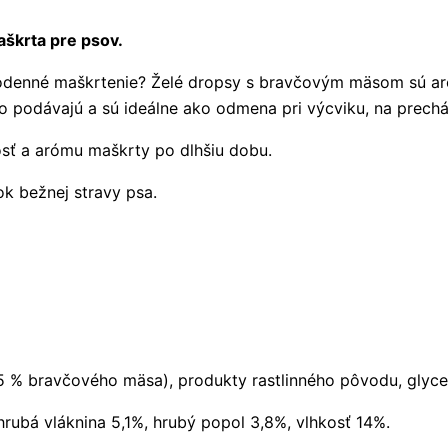
škrta pre psov.
odenné maškrtenie? Želé dropsy s bravčovým mäsom sú ar
o podávajú a sú ideálne ako odmena pri výcviku, na prechá
osť a arómu maškrty po dlhšiu dobu.
k bežnej stravy psa.
% bravčového mäsa), produkty rastlinného pôvodu, glycerí
hrubá vláknina 5,1%, hrubý popol 3,8%, vlhkosť 14%.