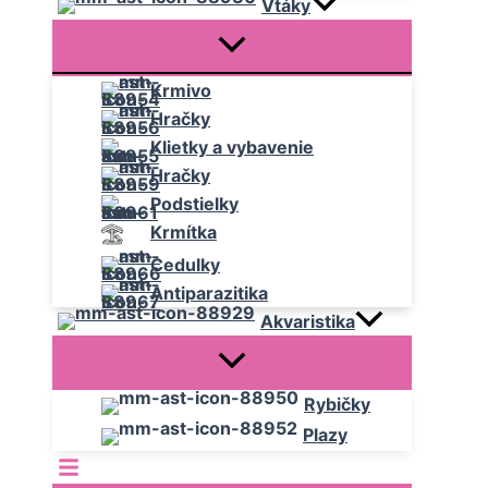
Vtáky
Krmivo
Hračky
Klietky a vybavenie
Hračky
Podstielky
Krmítka
Cedulky
Antiparazitika
Akvaristika
Rybičky
Plazy