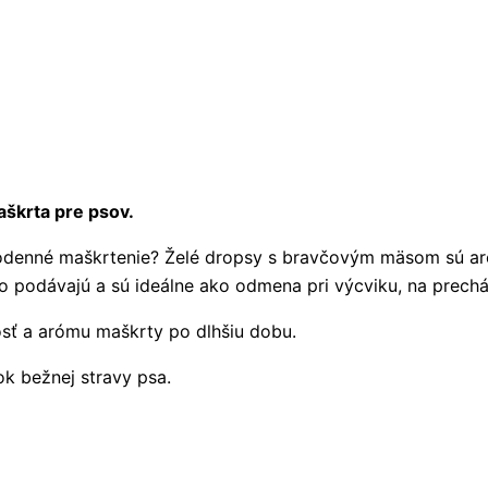
škrta pre psov.
odenné maškrtenie? Želé dropsy s bravčovým mäsom sú ar
o podávajú a sú ideálne ako odmena pri výcviku, na prechá
osť a arómu maškrty po dlhšiu dobu.
k bežnej stravy psa.