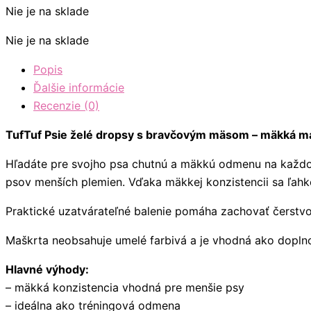
Nie je na sklade
Nie je na sklade
Popis
Ďalšie informácie
Recenzie (0)
TufTuf Psie želé dropsy s bravčovým mäsom – mäkká ma
Hľadáte pre svojho psa chutnú a mäkkú odmenu na každ
psov menších plemien. Vďaka mäkkej konzistencii sa ľahk
Praktické uzatvárateľné balenie pomáha zachovať čerstv
Maškrta neobsahuje umelé farbivá a je vhodná ako doplno
Hlavné výhody:
– mäkká konzistencia vhodná pre menšie psy
– ideálna ako tréningová odmena