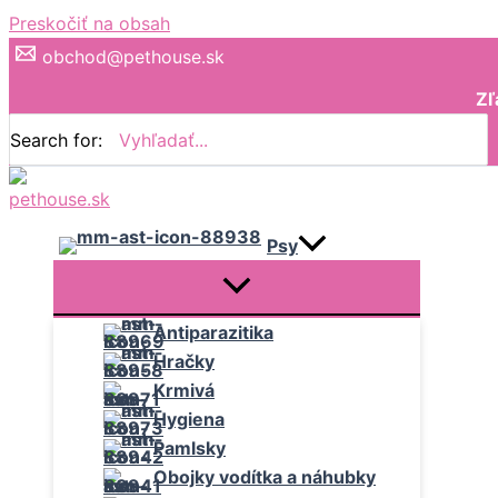
Preskočiť na obsah
obchod@pethouse.sk
Zľ
Search for:
Psy
Antiparazitika
Hračky
Krmivá
Hygiena
Pamlsky
Obojky vodítka a náhubky