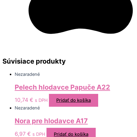
Súvisiace produkty
Nezaradené
Pelech hlodavce Papuče A22
10,74
€
s DPH
Pridať do košíka
Nezaradené
Nora pre hlodavce A17
6,97
€
s DPH
Pridať do košíka