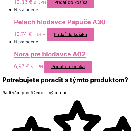
10,33
€
s DPH
Pridať do košíka
Nezaradené
Pelech hlodavce Papuče A30
10,74
€
s DPH
Pridať do košíka
Nezaradené
Nora pre hlodavce A02
6,97
€
s DPH
Pridať do košíka
Potrebujete poradiť s týmto produktom?
Radi vám pomôžeme s výberom