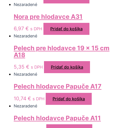
Nezaradené
Nora pre hlodavce A31
6,97
€
s DPH
Pridať do košíka
Nezaradené
Pelech pre hlodavce 19 x 15 cm
A18
5,35
€
s DPH
Pridať do košíka
Nezaradené
Pelech hlodavce Papuče A17
10,74
€
s DPH
Pridať do košíka
Nezaradené
Pelech hlodavce Papuče A11