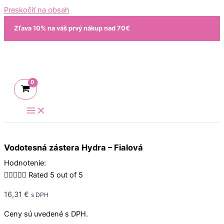
Preskočiť na obsah
Zľava 10% na váš prvý nákup nad 70€
Vodotesná zástera Hydra – Fialová
Hodnotenie:





Rated 5 out of 5
16,31
€
s DPH
Ceny sú uvedené s DPH.