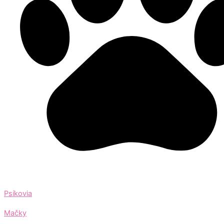
Psíkovia
Mačky