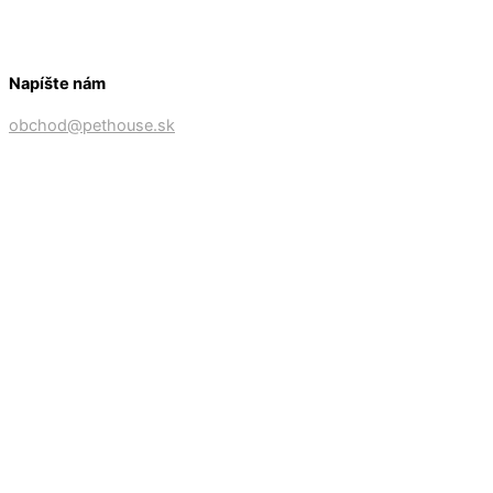
Napíšte nám
obchod@pethouse.sk