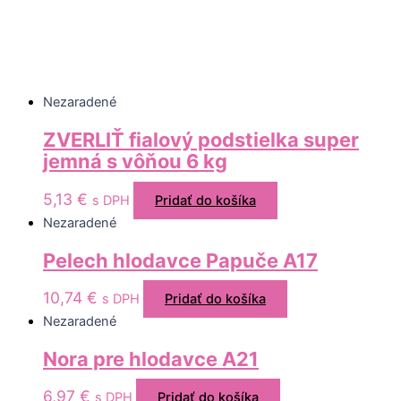
Nezaradené
ZVERLIŤ fialový podstielka super
jemná s vôňou 6 kg
5,13
€
s DPH
Pridať do košíka
Nezaradené
Pelech hlodavce Papuče A17
10,74
€
s DPH
Pridať do košíka
Nezaradené
Nora pre hlodavce A21
6,97
€
s DPH
Pridať do košíka