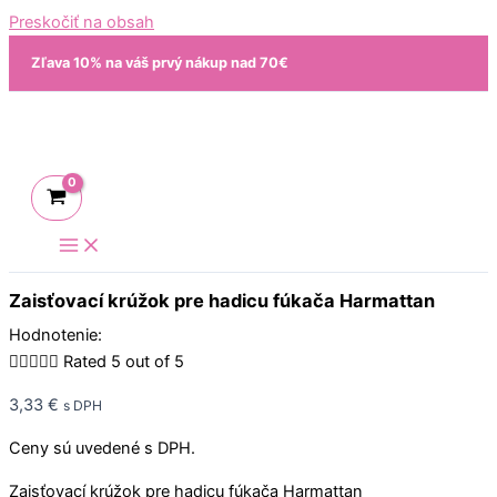
Preskočiť na obsah
Zľava 10% na váš prvý nákup nad 70€
Zaisťovací krúžok pre hadicu fúkača Harmattan
Hodnotenie:





Rated 5 out of 5
3,33
€
s DPH
Ceny sú uvedené s DPH.
Zaisťovací krúžok pre hadicu fúkača Harmattan