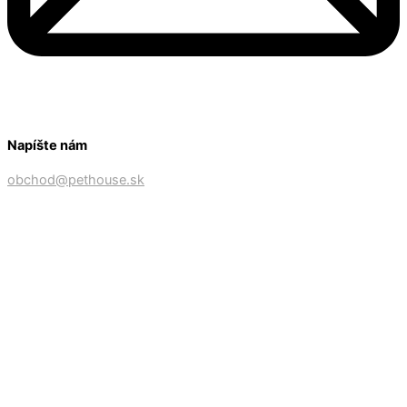
Napíšte nám
obchod@pethouse.sk