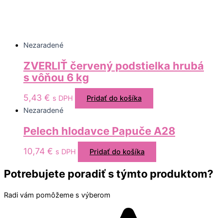
Nezaradené
ZVERLIŤ červený podstielka hrubá
s vôňou 6 kg
5,43
€
s DPH
Pridať do košíka
Nezaradené
Pelech hlodavce Papuče A28
10,74
€
s DPH
Pridať do košíka
Potrebujete poradiť s týmto produktom?
Radi vám pomôžeme s výberom