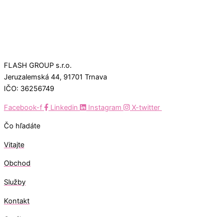
FLASH GROUP s.r.o.
Jeruzalemská 44, 91701 Trnava
IČO: 36256749
Facebook-f
Linkedin
Instagram
X-twitter
Čo hľadáte
Vitajte
Obchod
Služby
Kontakt