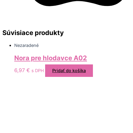
Súvisiace produkty
Nezaradené
Nora pre hlodavce A02
6,97
€
s DPH
Pridať do košíka