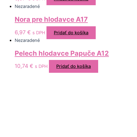
Nezaradené
Nora pre hlodavce A17
6,97
€
s DPH
Pridať do košíka
Nezaradené
Pelech hlodavce Papuče A12
10,74
€
s DPH
Pridať do košíka