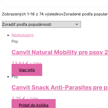
Zobrazených 1–16 z 74 výsledkov
Zoradené podľa popular
Nedostupný
Psy
Canvit Natural Mobility pre psov 
23,84
€
s DPH
Viac info
Psy
Canvit Snack Anti-Parasites pre 
2,75
€
s DPH
Pridať do košíka