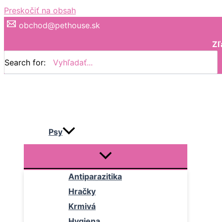
Preskočiť na obsah
obchod@pethouse.sk
Zľ
Search for:
Psy
Antiparazitika
Hračky
Krmivá
Hygiena