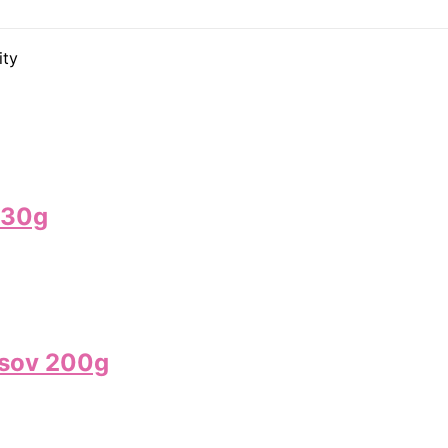
ity
230g
psov 200g