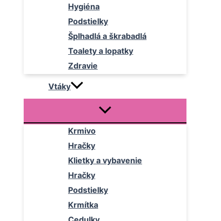
Hygiéna
Podstielky
Šplhadlá a škrabadlá
Toalety a lopatky
Zdravie
Vtáky
Krmivo
Hračky
Klietky a vybavenie
Hračky
Podstielky
Krmítka
Cedulky