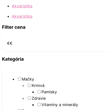
Akvaristika
Akvaristika
Filter cena
€
€
Kategória
Mačky
Krmivá
Pamlsky
Zdravie
Vitamíny a minerály