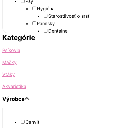
Psy
Hygiéna
Starostlivosť o srsť
Pamlsky
Dentálne
Kategórie
Funkčné
Zdravie
Psíkovia
Kĺbová výživa
Vitamíny a minerály
Mačky
Vtáky
Akvaristika
Výrobca
Canvit