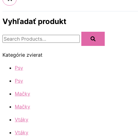
Vyhľadať produkt
Kategórie zvierat
Psy
Psy
Mačky
Mačky
Vtáky
Vtáky