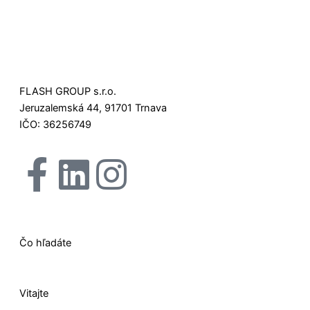
FLASH GROUP s.r.o.
Jeruzalemská 44, 91701 Trnava
IČO: 36256749
F
L
I
X
a
i
n
-
c
n
s
t
Čo hľadáte
e
k
t
w
Vitajte