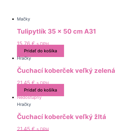
Mačky
Tulipytlík 35 x 50 cm A31
15,76
€
s DPH
Pridať do košíka
Hračky
Čuchací koberček veľký zelená
21,45
€
s DPH
Pridať do košíka
Nedostupný
Hračky
Čuchací koberček veľký žltá
21,45
€
s DPH