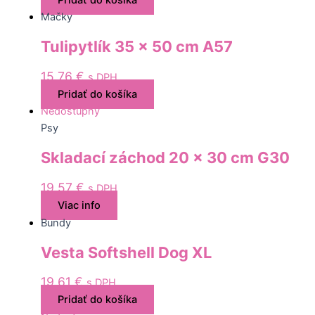
Mačky
Tulipytlík 35 x 50 cm A57
15,76
€
s DPH
Pridať do košíka
Nedostupný
Psy
Skladací záchod 20 x 30 cm G30
19,57
€
s DPH
Viac info
Bundy
Vesta Softshell Dog XL
19,61
€
s DPH
Pridať do košíka