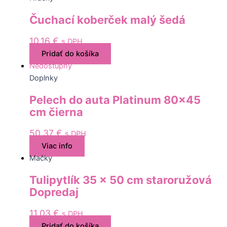
Čuchací koberček malý šedá
10,16
€
s DPH
Pridať do košíka
Nedostupný
Doplnky
Pelech do auta Platinum 80×45
cm čierna
50,37
€
s DPH
Viac info
Mačky
Tulipytlík 35 x 50 cm staroružová
Dopredaj
11,03
€
s DPH
Pridať do košíka