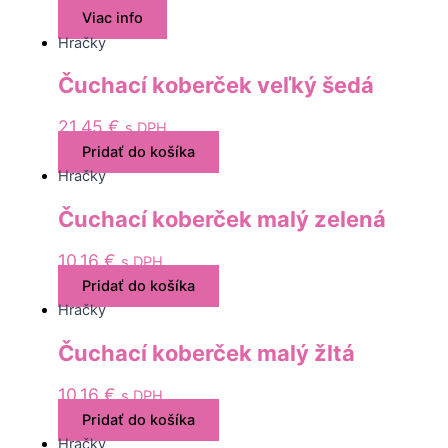
Viac info
Hračky
Čuchací koberček veľký šedá
21,45
€
s DPH
Pridať do košíka
Hračky
Čuchací koberček malý zelená
10,16
€
s DPH
Pridať do košíka
Hračky
Čuchací koberček malý žltá
10,16
€
s DPH
Pridať do košíka
Hračky