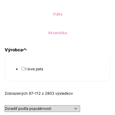
Vtáky
Akvaristika
Výrobca
I love pets
Zoradené
Zobrazených 97–112 z 2803 výsledkov
podľa
popularity