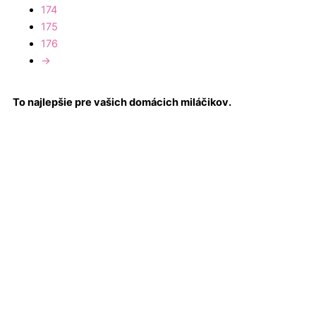
174
175
176
→
To najlepšie pre vašich domácich miláčikov.