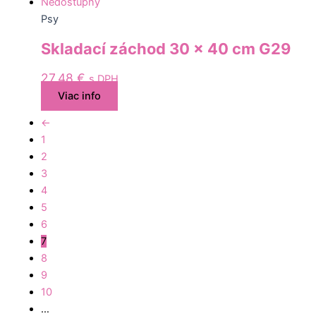
Nedostupný
Psy
Skladací záchod 30 x 40 cm G29
27,48
€
s DPH
Viac info
←
1
2
3
4
5
6
7
8
9
10
…