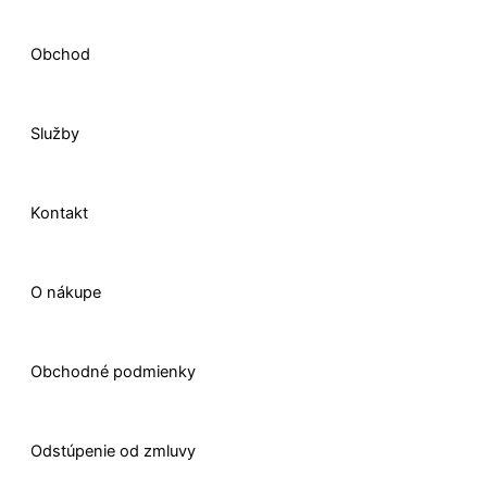
b
e
a
i
o
d
g
t
Obchod
o
i
r
t
Služby
k
n
a
e
-
m
r
Kontakt
f
O nákupe
Obchodné podmienky
Odstúpenie od zmluvy