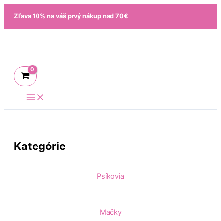
Preskočiť
Zľava 10% na váš prvý nákup nad 70€
na
obsah
Kategórie
Psíkovia
Mačky