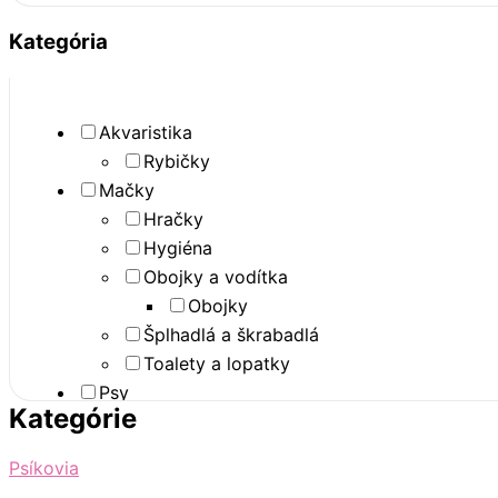
Kategória
Akvaristika
Rybičky
Mačky
Hračky
Hygiéna
Obojky a vodítka
Obojky
Šplhadlá a škrabadlá
Toalety a lopatky
Psy
Kategórie
Antiparazitika
Pinzety na kliešte
Psíkovia
Hračky