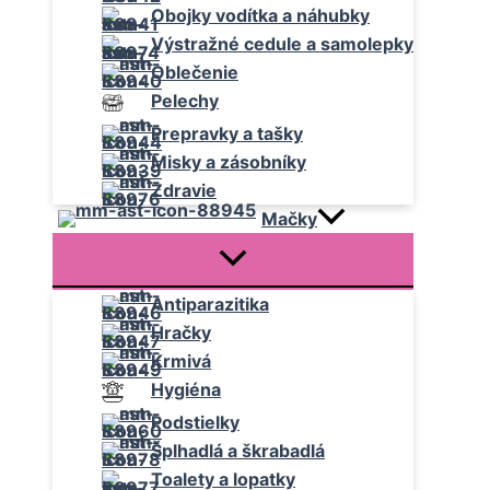
Obojky vodítka a náhubky
Výstražné cedule a samolepky
Oblečenie
Pelechy
Prepravky a tašky
Misky a zásobníky
Zdravie
Mačky
Antiparazitika
Hračky
Krmivá
Hygiéna
Podstielky
Šplhadlá a škrabadlá
Toalety a lopatky