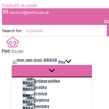
Preskočiť na obsah
obchod@pethouse.sk
Zľ
Search for:
Psy
Antiparazitika
Hračky
Krmivá
Hygiena
Pamlsky