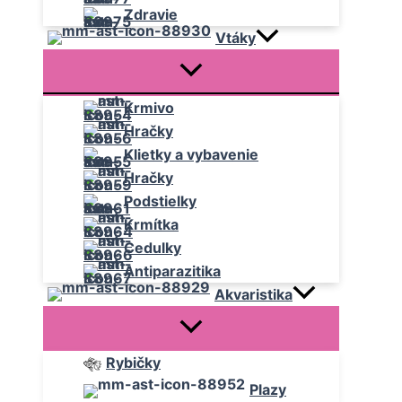
Zdravie
Vtáky
Krmivo
Hračky
Klietky a vybavenie
Hračky
Podstielky
Krmítka
Cedulky
Antiparazitika
Akvaristika
Rybičky
Plazy