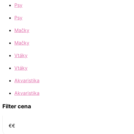
Psy
Psy
Mačky
Mačky
Vtáky
Vtáky
Akvaristika
Akvaristika
Filter cena
€
€