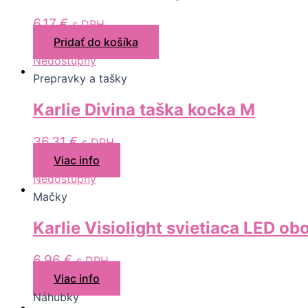
Hračky
Klietky a vybavenie
6,17
€
s DPH
Krmítka
Pridať do košíka
Nezaradené
Nedostupný
Prepravky a tašky
Karlie Divina taška kocka M
36,31
€
s DPH
Viac info
Nedostupný
Mačky
Karlie Visiolight svietiaca LED o
6,96
€
s DPH
Viac info
Náhubky