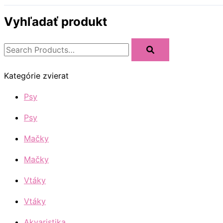
Vyhľadať produkt
Kategórie zvierat
Psy
Psy
Mačky
Mačky
Vtáky
Vtáky
Akvaristika