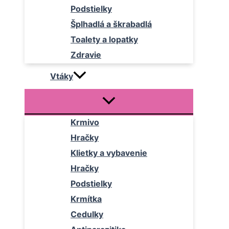
Podstielky
Šplhadlá a škrabadlá
Toalety a lopatky
Zdravie
Vtáky
Krmivo
Hračky
Klietky a vybavenie
Hračky
Podstielky
Krmítka
Cedulky