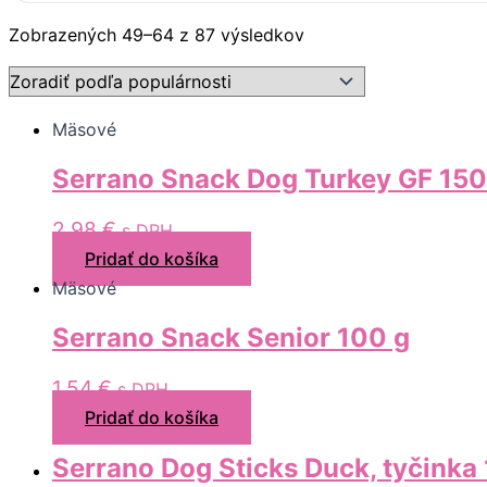
Zobrazených 49–64 z 87 výsledkov
Mäsové
Serrano Snack Dog Turkey GF 150
2,98
€
s DPH
Pridať do košíka
Mäsové
Serrano Snack Senior 100 g
1,54
€
s DPH
Pridať do košíka
Serrano Dog Sticks Duck, tyčinka 