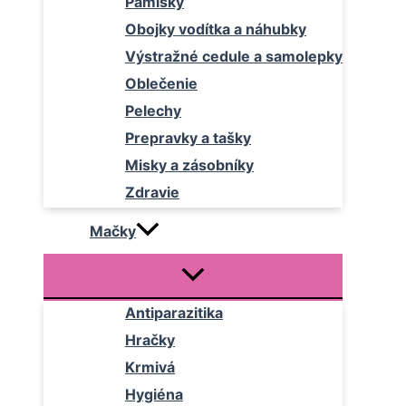
Pamlsky
Obojky vodítka a náhubky
Výstražné cedule a samolepky
Oblečenie
Pelechy
Prepravky a tašky
Misky a zásobníky
Zdravie
Mačky
Antiparazitika
Hračky
Krmivá
Hygiéna