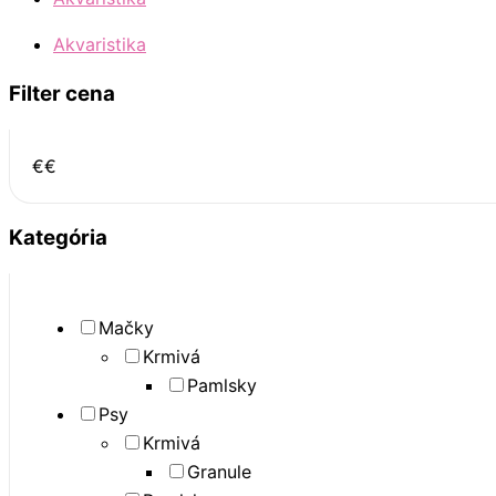
Akvaristika
Filter cena
€
€
Kategória
Mačky
Krmivá
Pamlsky
Psy
Krmivá
Granule