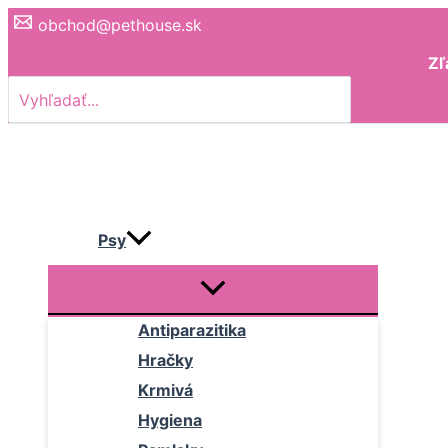
Preskočiť
Zoradené
obchod@pethouse.sk
na
podľa
Zľ
obsah
popularity
Search
for:
Psy
Antiparazitika
Hračky
Krmivá
Hygiena