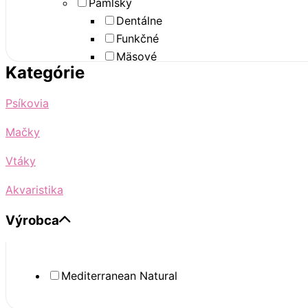
Pamlsky
Dentálne
Funkčné
Mäsové
Kategórie
Snack tyčinky
Šunkové kosti
Psíkovia
Mačky
Vtáky
Akvaristika
Výrobca
Mediterranean Natural