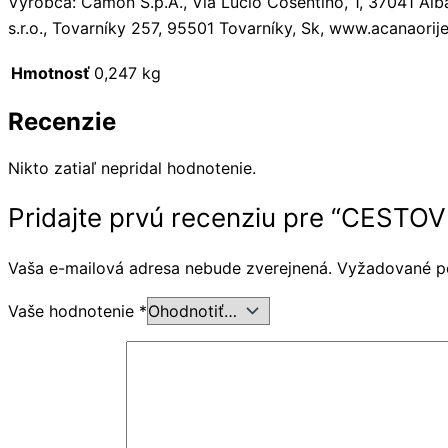
Výrobca: Camon S.p.A., Via Lucio Cosentino, 1, 37041 A
s.r.o., Tovarníky 257, 95501 Tovarníky, Sk, www.acanaorij
Hmotnosť
0,247 kg
Recenzie
Nikto zatiaľ nepridal hodnotenie.
Pridajte prvú recenziu pre “CESTOV
Vaša e-mailová adresa nebude zverejnená.
Vyžadované p
Vaše hodnotenie
*