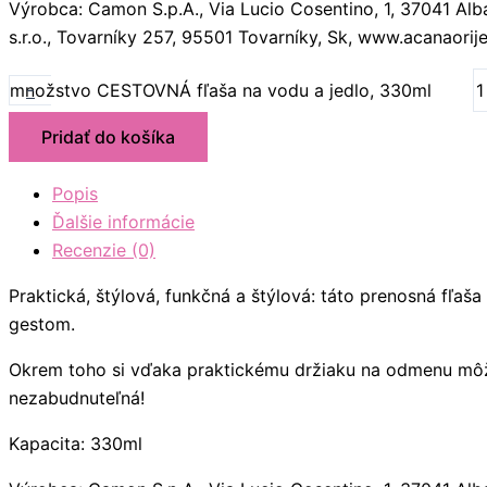
Výrobca: Camon S.p.A., Via Lucio Cosentino, 1, 37041 A
s.r.o., Tovarníky 257, 95501 Tovarníky, Sk, www.acanaorij
-
množstvo CESTOVNÁ fľaša na vodu a jedlo, 330ml
Pridať do košíka
Popis
Ďalšie informácie
Recenzie (0)
Praktická, štýlová, funkčná a štýlová: táto prenosná f
gestom.
Okrem toho si vďaka praktickému držiaku na odmenu môž
nezabudnuteľná!
Kapacita: 330ml