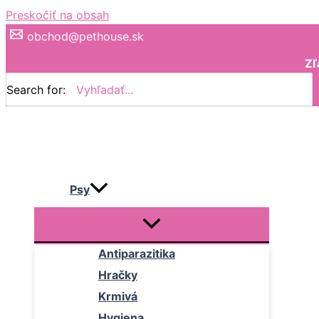
Preskočiť na obsah
obchod@pethouse.sk
Zľ
Search for:
Psy
Antiparazitika
Hračky
Krmivá
Hygiena