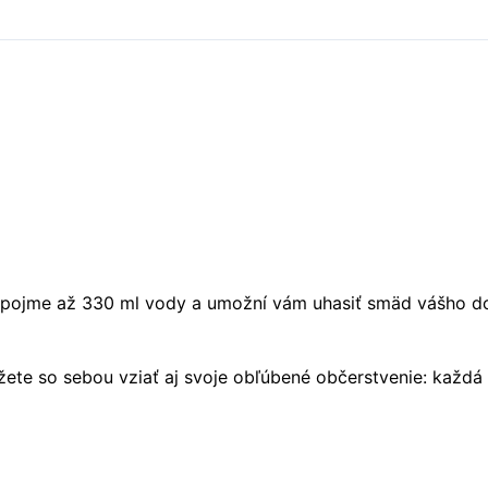
ľaša pojme až 330 ml vody a umožní vám uhasiť smäd vášho
ete so sebou vziať aj svoje obľúbené občerstvenie: každ