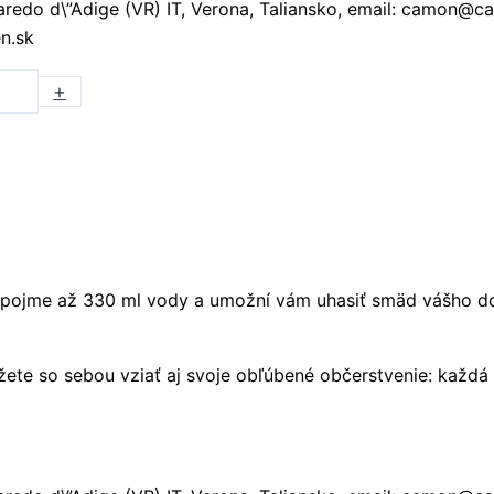
lbaredo d\”Adige (VR) IT, Verona, Taliansko, email: camo
en.sk
+
ľaša pojme až 330 ml vody a umožní vám uhasiť smäd vášho
ete so sebou vziať aj svoje obľúbené občerstvenie: každ