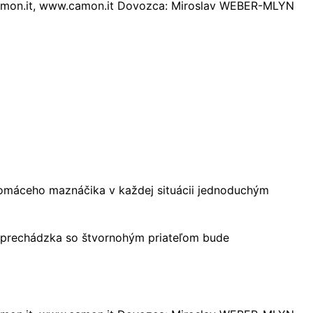
n@camon.it, www.camon.it Dovozca: Miroslav WEBER-MLYN
 domáceho maznáčika v každej situácii jednoduchým
á prechádzka so štvornohým priateľom bude