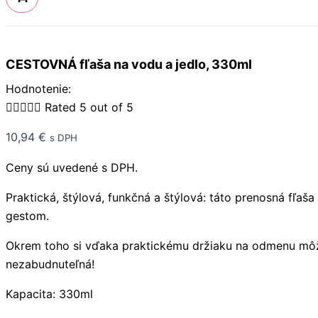
CESTOVNÁ fľaša na vodu a jedlo, 330ml
Hodnotenie:





Rated 5 out of 5
10,94
€
s DPH
Ceny sú uvedené s DPH.
Praktická, štýlová, funkčná a štýlová: táto prenosná f
gestom.
Okrem toho si vďaka praktickému držiaku na odmenu môž
nezabudnuteľná!
Kapacita: 330ml