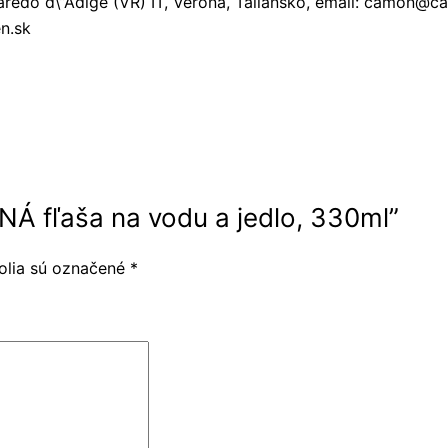
lbaredo d\”Adige (VR) IT, Verona, Taliansko, email: camo
en.sk
NÁ fľaša na vodu a jedlo, 330ml”
olia sú označené
*