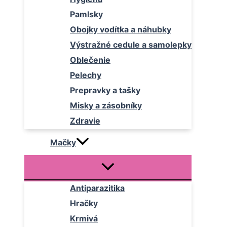
Pamlsky
Obojky vodítka a náhubky
Výstražné cedule a samolepky
Oblečenie
Pelechy
Prepravky a tašky
Misky a zásobníky
Zdravie
Mačky
Antiparazitika
Hračky
Krmivá