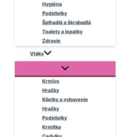
Hygiéna
Podstielky
Šplhadlá a škrabadlá
Toalety a lopatky
Zdravie
Vtáky
Krmivo
Hračky
Klietky a vybavenie
Hračky
Podstielky
Krmítka
Cedulky