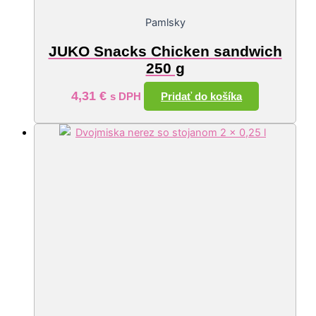
Pamlsky
JUKO Snacks Chicken sandwich
250 g
4,31
€
Pridať do košíka
s DPH