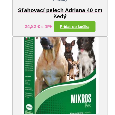
Sťahovací pelech Adriana 40 cm
šedý
24,82
€
Pridať do košíka
s DPH