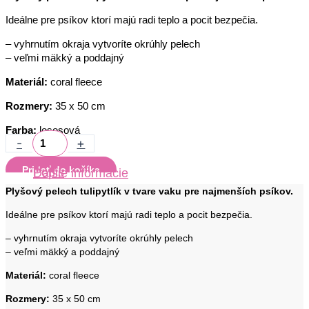
Ideálne pre psíkov ktorí majú radi teplo a pocit bezpečia.
– vyhrnutím okraja vytvoríte okrúhly pelech
– veľmi mäkký a poddajný
Materiál:
coral fleece
Rozmery:
35 x 50 cm
Farba:
lososová
-
+
Pridať do košíka
Popis
Ďalšie informácie
Plyšový pelech tulipytlík v tvare vaku pre najmenších psíkov.
Ideálne pre psíkov ktorí majú radi teplo a pocit bezpečia.
– vyhrnutím okraja vytvoríte okrúhly pelech
– veľmi mäkký a poddajný
Materiál:
coral fleece
Rozmery:
35 x 50 cm