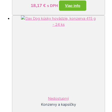
18,17
€
Viac info
s DPH
Nedostupný
Konzervy a kapsičky