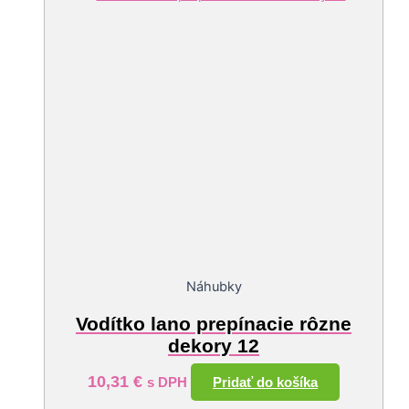
Náhubky
Vodítko lano prepínacie rôzne
dekory 12
10,31
€
Pridať do košíka
s DPH