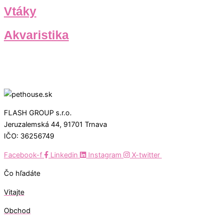
Vtáky
Akvaristika
FLASH GROUP s.r.o.
Jeruzalemská 44, 91701 Trnava
IČO: 36256749
Facebook-f
Linkedin
Instagram
X-twitter
Čo hľadáte
Vitajte
Obchod