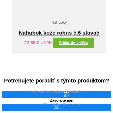
Náhubky
Náhubok kože robus č.6 stavač
22,85
€
Pridať do košíka
s DPH
Potrebujete poradiť s týmto produktom?
Radi vám pomôžeme s výberom
Zavolajte nám
0903 733 977, 0903 380 329