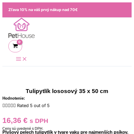
Preskočiť
množstvo
Zľava 10% na váš prvý nákup nad 70€
na
Tulipytlík
obsah
lososový
35
x
50
cm
Tulipytlík lososový 35 x 50 cm
Hodnotenie:





Rated 5 out of 5
16,36
€
s DPH
Ceny sú uvedené s DPH.
Plyšový pelech tulipytlík v tvare vaku pre najmenších psíkov.