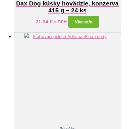
Dax Dog kúsky hovädzie, konzerva
415 g – 24 ks
21,34
€
Viac info
s DPH
Peliešky