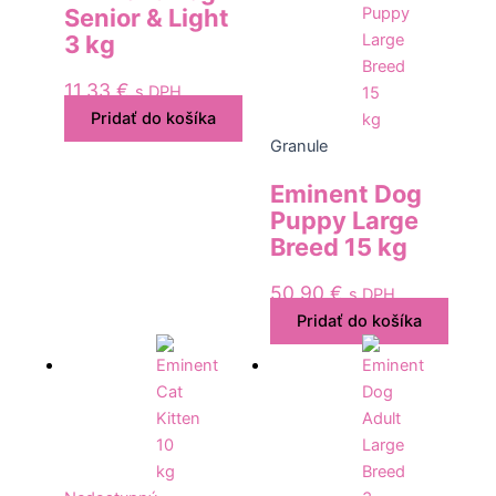
Senior & Light
3 kg
11,33
€
s DPH
Pridať do košíka
Granule
Eminent Dog
Puppy Large
Breed 15 kg
50,90
€
s DPH
Pridať do košíka