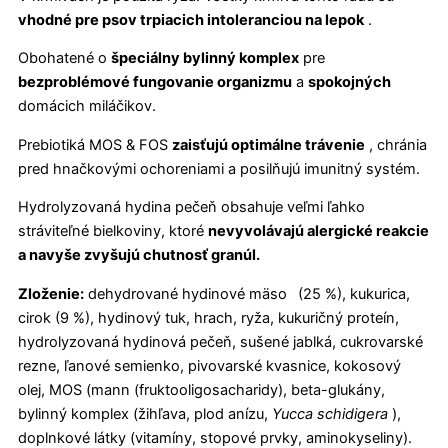
vhodné pre psov trpiacich intoleranciou na lepok
.
Obohatené o
špeciálny bylinný komplex
pre
bezproblémové fungovanie organizmu
a
spokojných
domácich miláčikov.
Prebiotiká MOS & FOS
zaisťujú optimálne trávenie
, chránia
pred hnačkovými ochoreniami a posilňujú imunitný systém.
Hydrolyzovaná hydina pečeň obsahuje veľmi ľahko
stráviteľné bielkoviny, ktoré
nevyvolávajú alergické reakcie
a navyše zvyšujú chutnosť granúl.
Zloženie:
dehydrované hydinové mäso
(25 %), kukurica,
cirok (9 %), hydinový tuk, hrach, ryža, kukuričný proteín,
hydrolyzovaná hydinová pečeň, sušené jablká, cukrovarské
rezne, ľanové semienko, pivovarské kvasnice, kokosový
olej, MOS (mann (fruktooligosacharidy), beta-glukány,
bylinný komplex (žihľava, plod anízu,
Yucca schidigera
),
doplnkové látky (vitamíny, stopové prvky, aminokyseliny).