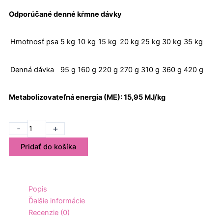
Odporúčané denné kŕmne dávky
Hmotnosť psa
5 kg
10 kg
15 kg
20 kg
25 kg
30 kg
35 kg
Denná dávka
95 g
160 g
220 g
270 g
310 g
360 g
420 g
Metabolizovateľná energia (ME): 15,95 MJ/kg
množstvo
-
+
Eminent
Pridať do košíka
Dog
Adult
3
kg
Popis
Ďalšie informácie
Recenzie (0)