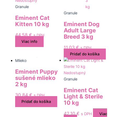
Nedostupný
Granule
Granule
Eminent Cat
Kitten 10 kg
Eminent Dog
Adult Large
44,58
€
s DPH
Breed 3 kg
Viac info
11,03
€
s DPH
Pridať do košíka
Mlieko
Eminent Puppy
Nedostupný
sušené mlieko
Granule
2 kg
Eminent Cat
30,84
€
Light & Sterile
s DPH
10 kg
Pridať do košíka
42,10
€
s DPH
Viac