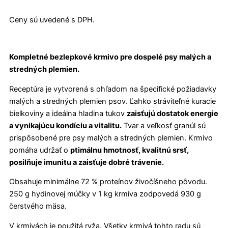
Ceny sú uvedené s DPH.
Kompletné bezlepkové krmivo pre dospelé psy malých a
stredných plemien.
Receptúra je vytvorená s ohľadom na špecifické požiadavky
malých a stredných plemien psov. Ľahko stráviteľné kuracie
bielkoviny a ideálna hladina tukov
zaisťujú dostatok energie
a vynikajúcu kondíciu a vitalitu.
Tvar a veľkosť granúl sú
prispôsobené pre psy malých a stredných plemien. Krmivo
pomáha udržať o
ptimálnu hmotnosť, kvalitnú srsť,
posilňuje imunitu a zaisťuje dobré trávenie.
Obsahuje minimálne 72 % proteínov živočíšneho pôvodu.
250 g hydinovej múčky v 1 kg krmiva zodpovedá 930 g
čerstvého mäsa.
V krmivách je použitá ryža. Všetky krmivá tohto radu sú