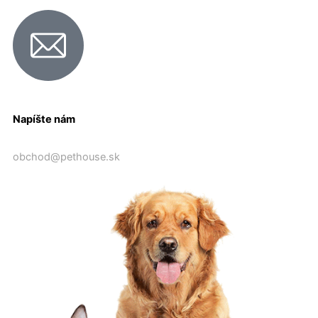
Napíšte nám
obchod@pethouse.sk