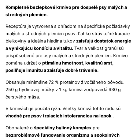
Kompletné bezlepkové krmivo pre dospelé psy malých a
stredných plemien.
Receptúra je vytvorená s ohľadom na špecifické požiadavky
malých a stredných plemien psov. Ľahko stráviteľné kuracie
bielkoviny a ideálna hladina tukov
zaisťujú dostatok energie
a vynikajúcu kondíciu a vitalitu.
Tvar a veľkosť granúl sú
prispôsobené pre psy malých a stredných plemien. Krmivo
pomáha udržať o
ptimálnu hmotnosť, kvalitnú srsť,
posilňuje imunitu a zaisťuje dobré trávenie.
Obsahuje minimálne 72 % proteínov živočíšneho pôvodu.
250 g hydinovej múčky v 1 kg krmiva zodpovedá 930 g
čerstvého mäsa.
V krmivách je použitá ryža. Všetky krmivá tohto radu sú
vhodné pre psov trpiacich intoleranciou na lepok
.
Obohatené o
špeciálny bylinný komplex
pre
bezproblémové fungovanie organizmu
a
spokojných