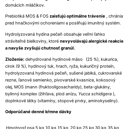
domácich miláčikov.
Prebiotiká MOS & FOS
zaisťujú optimálne trávenie
, chránia
pred hnačkovými ochoreniami a posilňujú imunitný systém.
Hydrolyzovaná hydina pečeň obsahuje veľmi ľahko
stráviteľné bielkoviny, ktoré
nevyvolávajú alergické reakcie
a navyše zvyšujú chutnosť granúl.
Zloženie:
dehydrované hydinové mäso
(25 %), kukurica,
cirok (9 %), hydinový tuk, hrach, ryža, kukuričný proteín,
hydrolyzovaná hydinová pečeň, sušené jablká, cukrovarské
rezne, ľanové semienko, pivovarské kvasnice, kokosový
olej, MOS (mann (fruktooligosacharidy), beta-glukány,
bylinný komplex (žihľava, plod anízu,
Yucca schidigera
),
doplnkové látky (vitamíny, stopové prvky, aminokyseliny).
Odporúčané denné kŕmne dávky
Hmotnosť psa
5 kg
10 kg
15 kg
20 kg
25 kg
30 kg
35 kg