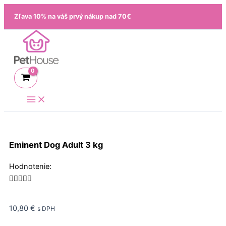
Preskočiť
Zľava 10% na váš prvý nákup nad 70€
na
obsah
Eminent Dog Adult 3 kg
Rated
Hodnotenie:
5





out
of
10,80
€
s DPH
5