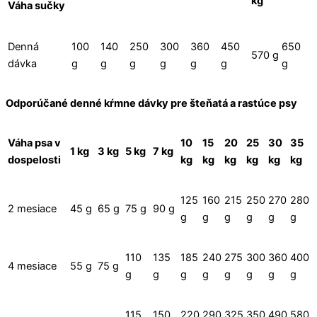
kg
Váha sučky
Denná
100
140
250
300
360
450
650
570 g
dávka
g
g
g
g
g
g
g
Odporúčané denné kŕmne dávky pre šteňatá a rastúce psy
Váha psa v
10
15
20
25
30
35
1 kg
3 kg
5 kg
7 kg
dospelosti
kg
kg
kg
kg
kg
kg
125
160
215
250
270
280
2 mesiace
45 g
65 g
75 g
90 g
g
g
g
g
g
g
110
135
185
240
275
300
360
400
4 mesiace
55 g
75 g
g
g
g
g
g
g
g
g
115
150
220
290
325
350
490
580