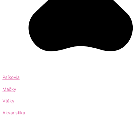
Psíkovia
Mačky
Vtáky
Akvaristika