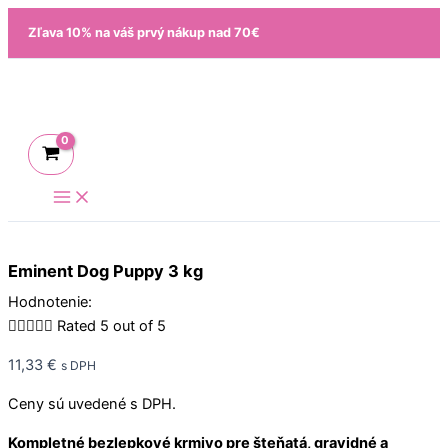
Preskočiť
množstvo
Zľava 10% na váš prvý nákup nad 70€
na
Eminent
obsah
Dog
Puppy
3
kg
Eminent Dog Puppy 3 kg
Hodnotenie:





Rated 5 out of 5
11,33
€
s DPH
Ceny sú uvedené s DPH.
Kompletné bezlepkové krmivo pre šteňatá, gravidné a