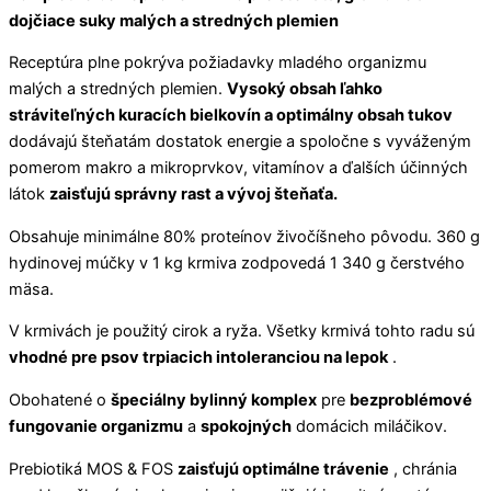
dojčiace suky malých a stredných plemien
Receptúra plne pokrýva požiadavky mladého organizmu
malých a stredných plemien.
Vysoký obsah ľahko
stráviteľných kuracích bielkovín a optimálny obsah tukov
dodávajú šteňatám dostatok energie a spoločne s vyváženým
pomerom makro a mikroprvkov, vitamínov a ďalších účinných
látok
zaisťujú správny rast a vývoj šteňaťa.
Obsahuje minimálne 80% proteínov živočíšneho pôvodu. 360 g
hydinovej múčky v 1 kg krmiva zodpovedá 1 340 g čerstvého
mäsa.
V krmivách je použitý cirok a ryža. Všetky krmivá tohto radu sú
vhodné pre psov trpiacich intoleranciou na lepok
.
Obohatené o
špeciálny bylinný komplex
pre
bezproblémové
fungovanie organizmu
a
spokojných
domácich miláčikov.
Prebiotiká MOS & FOS
zaisťujú optimálne trávenie
, chránia