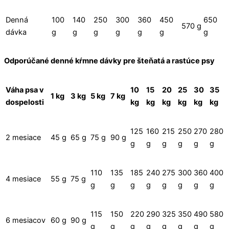
Denná
100
140
250
300
360
450
650
570 g
dávka
g
g
g
g
g
g
g
Odporúčané denné kŕmne dávky pre šteňatá a rastúce psy
Váha psa v
10
15
20
25
30
35
1 kg
3 kg
5 kg
7 kg
dospelosti
kg
kg
kg
kg
kg
kg
125
160
215
250
270
280
2 mesiace
45 g
65 g
75 g
90 g
g
g
g
g
g
g
110
135
185
240
275
300
360
400
4 mesiace
55 g
75 g
g
g
g
g
g
g
g
g
115
150
220
290
325
350
490
580
6 mesiacov
60 g
90 g
g
g
g
g
g
g
g
g