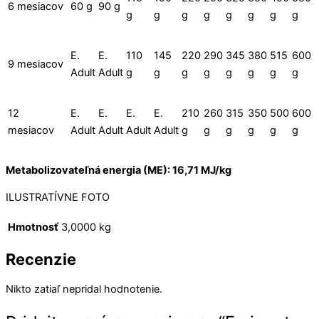
6 mesiacov
60 g
90 g
g
g
g
g
g
g
g
g
E.
E.
110
145
220
290
345
380
515
600
9 mesiacov
Adult
Adult
g
g
g
g
g
g
g
g
12
E.
E.
E.
E.
210
260
315
350
500
600
mesiacov
Adult
Adult
Adult
Adult
g
g
g
g
g
g
Metabolizovateľná energia (ME): 16,71 MJ/kg
ILUSTRATÍVNE FOTO
Hmotnosť
3,0000 kg
Recenzie
Nikto zatiaľ nepridal hodnotenie.