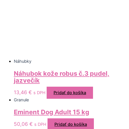
Náhubky
Náhubok kože robus č.3 pudel,
jazvečík
13,46
€
s DPH
Pridať do košíka
Granule
Eminent Dog Adult 15 kg
50,06
€
s DPH
Pridať do košíka