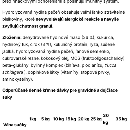
pred hnačkovými ochoreniami a posilňujú imunitný systém.
Hydrolyzovaná hydina pečeň obsahuje veľmi ľahko stráviteľné
bielkoviny, ktoré
nevyvolávajú alergické reakcie a navyše
zvyšujú chutnosť granúl.
Zloženie:
dehydrované hydinové mäso (36 %), kukurica,
hydinový tuk, cirok (8 %), kukuričný proteín, ryža, sušené
jablká, hydrolyzovaná hydina pečeň, ľanové semienko,
cukrovarské rezne, kokosový olej, MOS (fruktooligosacharidy),
beta-glukány, bylinný komplex (žihľava, plod anízu,
Yucca
schidigera
), doplnkové látky (vitamíny, stopové prvky,
aminokyseliny).
Odporúčané denné kŕmne dávky pre gravidné a dojčiace
suky
30
1kg
5 kg
10 kg
15 kg
20 kg
25 kg
35 kg
kg
Váha sučky