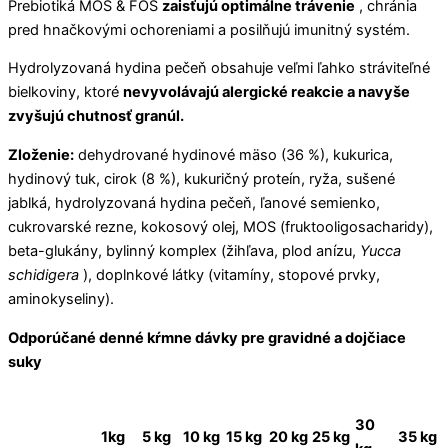
Prebiotiká MOS & FOS
zaisťujú optimálne trávenie
, chránia
pred hnačkovými ochoreniami a posilňujú imunitný systém.
Hydrolyzovaná hydina pečeň obsahuje veľmi ľahko stráviteľné
bielkoviny, ktoré
nevyvolávajú alergické reakcie a navyše
zvyšujú chutnosť granúl.
Zloženie:
dehydrované hydinové mäso (36 %), kukurica,
hydinový tuk, cirok (8 %), kukuričný proteín, ryža, sušené
jablká, hydrolyzovaná hydina pečeň, ľanové semienko,
cukrovarské rezne, kokosový olej, MOS (fruktooligosacharidy),
beta-glukány, bylinný komplex (žihľava, plod anízu,
Yucca
schidigera
), doplnkové látky (vitamíny, stopové prvky,
aminokyseliny).
Odporúčané denné kŕmne dávky pre gravidné a dojčiace
suky
30
1kg
5 kg
10 kg
15 kg
20 kg
25 kg
35 kg