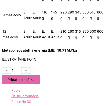
E.
E.
110
145
220
290
345
380
515
600
9 mesiacov
Adult
Adult
g
g
g
g
g
g
g
g
12
E.
E.
E.
E.
210
260
315
350
500
600
mesiacov
Adult
Adult
Adult
Adult
g
g
g
g
g
g
Metabolizovateľná energia (ME): 16,71 MJ/kg
ILUSTRATÍVNE FOTO
-
+
Pridať do košíka
Popis
Ďalšie informácie
Recenzie (0)