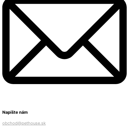
Napíšte nám
obchod@pethouse.sk