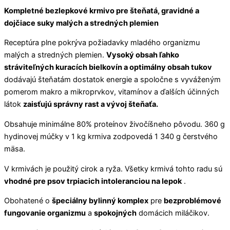
Kompletné bezlepkové krmivo pre šteňatá, gravidné a
dojčiace suky malých a stredných plemien
Receptúra plne pokrýva požiadavky mladého organizmu
malých a stredných plemien.
Vysoký obsah ľahko
stráviteľných kuracích bielkovín a optimálny obsah tukov
dodávajú šteňatám dostatok energie a spoločne s vyváženým
pomerom makro a mikroprvkov, vitamínov a ďalších účinných
látok
zaisťujú správny rast a vývoj šteňaťa.
Obsahuje minimálne 80% proteínov živočíšneho pôvodu. 360 g
hydinovej múčky v 1 kg krmiva zodpovedá 1 340 g čerstvého
mäsa.
V krmivách je použitý cirok a ryža. Všetky krmivá tohto radu sú
vhodné pre psov trpiacich intoleranciou na lepok
.
Obohatené o
špeciálny bylinný komplex
pre
bezproblémové
fungovanie organizmu
a
spokojných
domácich miláčikov.