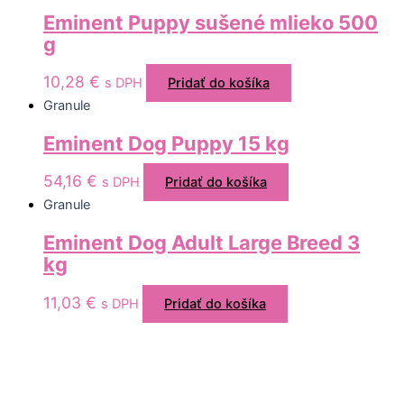
Eminent Puppy sušené mlieko 500
g
10,28
€
s DPH
Pridať do košíka
Granule
Eminent Dog Puppy 15 kg
54,16
€
s DPH
Pridať do košíka
Granule
Eminent Dog Adult Large Breed 3
kg
11,03
€
s DPH
Pridať do košíka