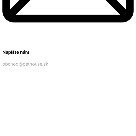
Napíšte nám
obchod@pethouse.sk