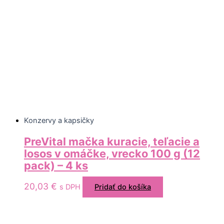
Konzervy a kapsičky
PreVital mačka kuracie, teľacie a
losos v omáčke, vrecko 100 g (12
pack) – 4 ks
20,03
€
s DPH
Pridať do košíka