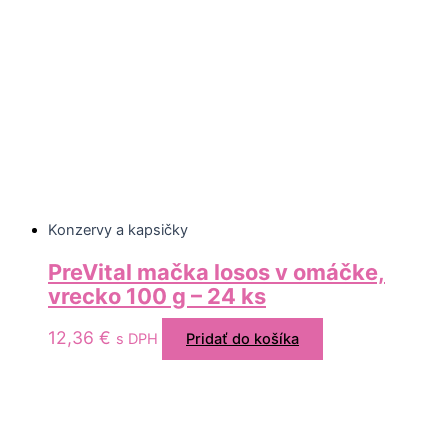
Konzervy a kapsičky
PreVital mačka losos v omáčke,
vrecko 100 g – 24 ks
12,36
€
s DPH
Pridať do košíka