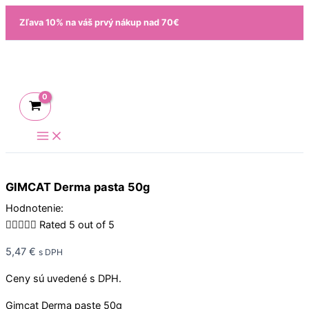
Preskočiť
množstvo
Zľava 10% na váš prvý nákup nad 70€
na
GIMCAT
obsah
Derma
pasta
50g
GIMCAT Derma pasta 50g
Hodnotenie:





Rated 5 out of 5
5,47
€
s DPH
Ceny sú uvedené s DPH.
Gimcat Derma paste 50g