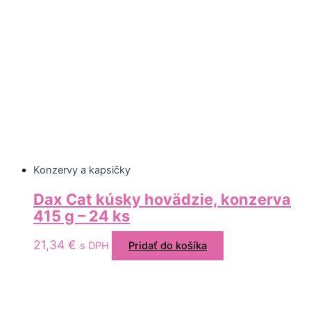
Konzervy a kapsičky
Dax Cat kúsky hovädzie, konzerva
415 g – 24 ks
21,34
€
s DPH
Pridať do košíka