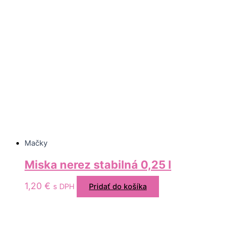
Mačky
Miska nerez stabilná 0,25 l
1,20
€
s DPH
Pridať do košíka