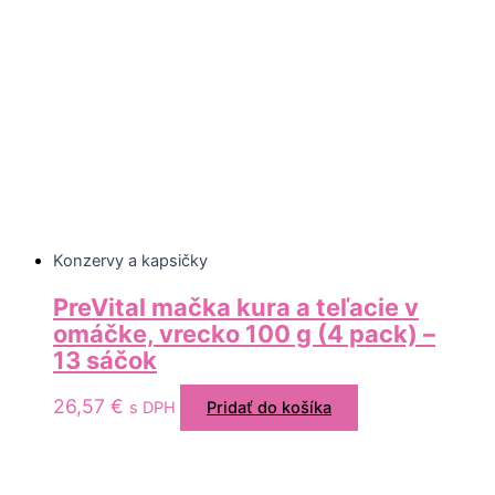
Konzervy a kapsičky
PreVital mačka kura a teľacie v
omáčke, vrecko 100 g (4 pack) –
13 sáčok
26,57
€
s DPH
Pridať do košíka