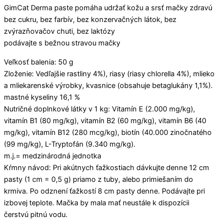
GimCat Derma paste pomáha udržať kožu a srsť mačky zdravú
bez cukru, bez farbív, bez konzervačných látok, bez
zvýrazňovačov chuti, bez laktózy
podávajte s bežnou stravou mačky
Veľkosť balenia: 50 g
Zloženie: Vedľajšie rastliny 4%), riasy (riasy chlorella 4%), mlieko
a mliekarenské výrobky, kvasnice (obsahuje betaglukány 1,1%).
mastné kyseliny 16,1 %
Nutričné doplnkové látky v 1 kg: Vitamín E (2.000 mg/kg),
vitamín B1 (80 mg/kg), vitamín B2 (60 mg/kg), vitamín B6 (40
mg/kg), vitamín B12 (280 mcg/kg), biotín (40.000 zinočnatého
(99 mg/kg), L-Tryptofán (9.340 mg/kg).
m.j.= medzinárodná jednotka
Kŕmny návod: Pri akútnych ťažkostiach dávkujte denne 12 cm
pasty (1 cm = 0,5 g) priamo z tuby, alebo primiešaním do
krmiva. Po odznení ťažkostí 8 cm pasty denne. Podávajte pri
izbovej teplote. Mačka by mala mať neustále k dispozícii
čerstvú pitnú vodu.