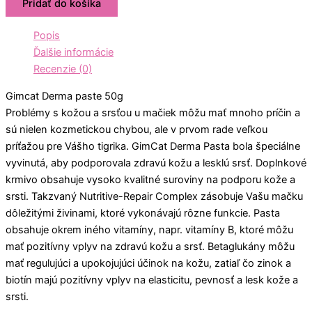
Pridať do košíka
Popis
Ďalšie informácie
Recenzie (0)
Gimcat Derma paste 50g
Problémy s kožou a srsťou u mačiek môžu mať mnoho príčin a
sú nielen kozmetickou chybou, ale v prvom rade veľkou
príťažou pre Vášho tigrika. GimCat Derma Pasta bola špeciálne
vyvinutá, aby podporovala zdravú kožu a lesklú srsť. Doplnkové
krmivo obsahuje vysoko kvalitné suroviny na podporu kože a
srsti. Takzvaný Nutritive-Repair Complex zásobuje Vašu mačku
dôležitými živinami, ktoré vykonávajú rôzne funkcie. Pasta
obsahuje okrem iného vitamíny, napr. vitamíny B, ktoré môžu
mať pozitívny vplyv na zdravú kožu a srsť. Betaglukány môžu
mať regulujúci a upokojujúci účinok na kožu, zatiaľ čo zinok a
biotín majú pozitívny vplyv na elasticitu, pevnosť a lesk kože a
srsti.