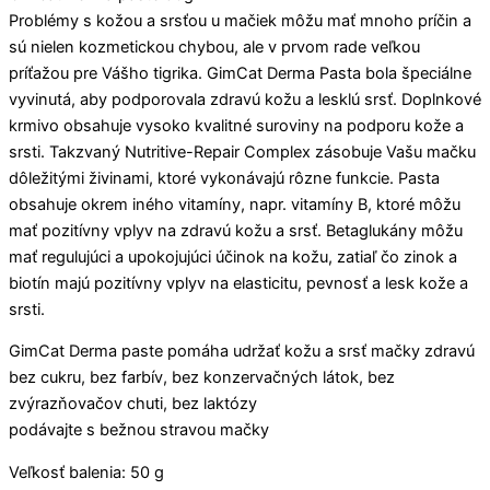
Problémy s kožou a srsťou u mačiek môžu mať mnoho príčin a
sú nielen kozmetickou chybou, ale v prvom rade veľkou
príťažou pre Vášho tigrika. GimCat Derma Pasta bola špeciálne
vyvinutá, aby podporovala zdravú kožu a lesklú srsť. Doplnkové
krmivo obsahuje vysoko kvalitné suroviny na podporu kože a
srsti. Takzvaný Nutritive-Repair Complex zásobuje Vašu mačku
dôležitými živinami, ktoré vykonávajú rôzne funkcie. Pasta
obsahuje okrem iného vitamíny, napr. vitamíny B, ktoré môžu
mať pozitívny vplyv na zdravú kožu a srsť. Betaglukány môžu
mať regulujúci a upokojujúci účinok na kožu, zatiaľ čo zinok a
biotín majú pozitívny vplyv na elasticitu, pevnosť a lesk kože a
srsti.
GimCat Derma paste pomáha udržať kožu a srsť mačky zdravú
bez cukru, bez farbív, bez konzervačných látok, bez
zvýrazňovačov chuti, bez laktózy
podávajte s bežnou stravou mačky
Veľkosť balenia: 50 g