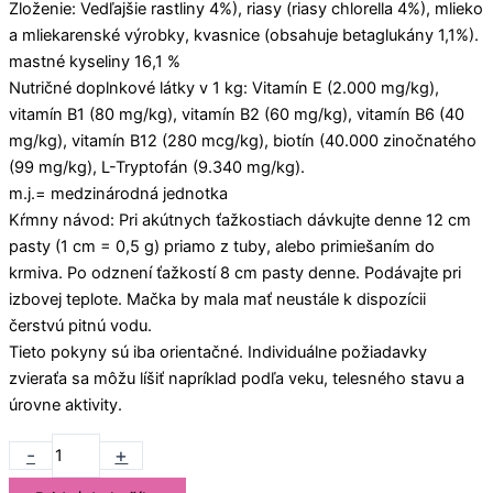
Zloženie: Vedľajšie rastliny 4%), riasy (riasy chlorella 4%), mlieko
a mliekarenské výrobky, kvasnice (obsahuje betaglukány 1,1%).
mastné kyseliny 16,1 %
Nutričné doplnkové látky v 1 kg: Vitamín E (2.000 mg/kg),
vitamín B1 (80 mg/kg), vitamín B2 (60 mg/kg), vitamín B6 (40
mg/kg), vitamín B12 (280 mcg/kg), biotín (40.000 zinočnatého
(99 mg/kg), L-Tryptofán (9.340 mg/kg).
m.j.= medzinárodná jednotka
Kŕmny návod: Pri akútnych ťažkostiach dávkujte denne 12 cm
pasty (1 cm = 0,5 g) priamo z tuby, alebo primiešaním do
krmiva. Po odznení ťažkostí 8 cm pasty denne. Podávajte pri
izbovej teplote. Mačka by mala mať neustále k dispozícii
čerstvú pitnú vodu.
Tieto pokyny sú iba orientačné. Individuálne požiadavky
zvieraťa sa môžu líšiť napríklad podľa veku, telesného stavu a
úrovne aktivity.
-
+