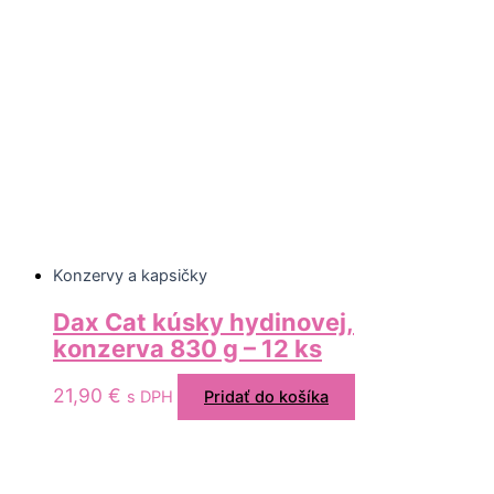
Konzervy a kapsičky
Dax Cat kúsky hydinovej,
konzerva 830 g – 12 ks
21,90
€
s DPH
Pridať do košíka