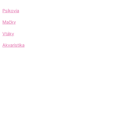
Psíkovia
Mačky
Vtáky
Akvaristika