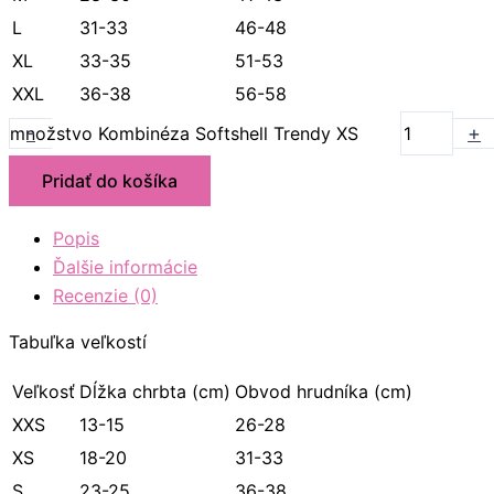
L
31-33
46-48
XL
33-35
51-53
XXL
36-38
56-58
-
+
množstvo Kombinéza Softshell Trendy XS
Pridať do košíka
Popis
Ďalšie informácie
Recenzie (0)
Tabuľka veľkostí
Veľkosť
Dĺžka chrbta (cm)
Obvod hrudníka (cm)
XXS
13-15
26-28
XS
18-20
31-33
S
23-25
36-38