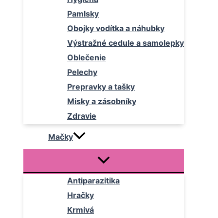
Pamlsky
Obojky vodítka a náhubky
Výstražné cedule a samolepky
Oblečenie
Pelechy
Prepravky a tašky
Misky a zásobníky
Zdravie
Mačky
Antiparazitika
Hračky
Krmivá