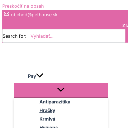
Preskočiť na obsah
obchod@pethouse.sk
Zľ
Search for:
Psy
Antiparazitika
Hračky
Krmivá
Hygiena