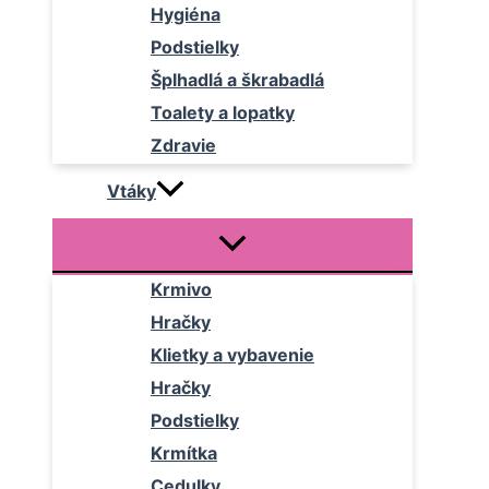
Hygiéna
Podstielky
Šplhadlá a škrabadlá
Toalety a lopatky
Zdravie
Vtáky
Krmivo
Hračky
Klietky a vybavenie
Hračky
Podstielky
Krmítka
Cedulky