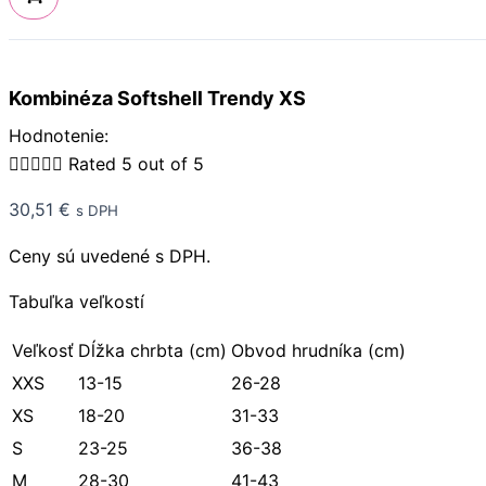
Kombinéza Softshell Trendy XS
Hodnotenie:





Rated 5 out of 5
30,51
€
s DPH
Ceny sú uvedené s DPH.
Tabuľka veľkostí
Veľkosť
Dĺžka chrbta (cm)
Obvod hrudníka (cm)
XXS
13-15
26-28
XS
18-20
31-33
S
23-25
36-38
M
28-30
41-43