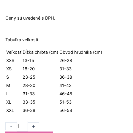
Ceny sú uvedené s DPH.
Tabuľka veľkostí
Veľkosť
Dĺžka chrbta (cm)
Obvod hrudníka (cm)
XXS
13-15
26-28
XS
18-20
31-33
S
23-25
36-38
M
28-30
41-43
L
31-33
46-48
XL
33-35
51-53
XXL
36-38
56-58
množstvo
-
+
Košeľa