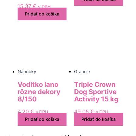
15,37
€
s DPH
Pridať do košíka
Náhubky
Granule
Vodítko lano
Triple Crown
rôzne dekory
Dog Sportive
8/150
Activity 15 kg
4,20
€
49,05
€
s DPH
s DPH
Pridať do košíka
Pridať do košíka