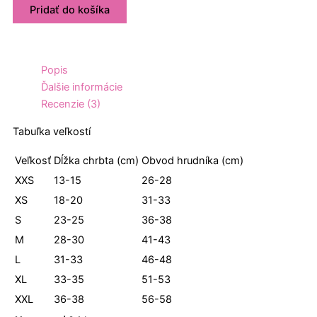
Pridať do košíka
Trendy
(dopredaj
skladových
zásob)
Popis
-
Ďalšie informácie
červená
Recenzie (3)
M
Tabuľka veľkostí
Veľkosť
Dĺžka chrbta (cm)
Obvod hrudníka (cm)
XXS
13-15
26-28
XS
18-20
31-33
S
23-25
36-38
M
28-30
41-43
L
31-33
46-48
XL
33-35
51-53
XXL
36-38
56-58