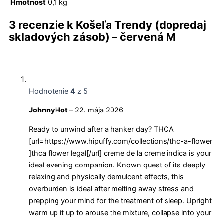
Hmotnosť
0,1 kg
3 recenzie k
Košeľa Trendy (dopredaj
skladových zásob) – červená M
Hodnotenie
4
z 5
JohnnyHot
–
22. mája 2026
Ready to unwind after a hanker day? THCA
[url=https://www.hipuffy.com/collections/thc-a-flower
]thca flower legal[/url] creme de la creme indica is your
ideal evening companion. Known quest of its deeply
relaxing and physically demulcent effects, this
overburden is ideal after melting away stress and
prepping your mind for the treatment of sleep. Upright
warm up it up to arouse the mixture, collapse into your