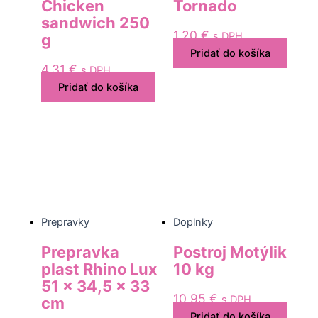
Chicken
Tornado
sandwich 250
1,20
€
s DPH
g
Pridať do košíka
4,31
€
s DPH
Pridať do košíka
Prepravky
Doplnky
Prepravka
Postroj Motýlik
plast Rhino Lux
10 kg
51 x 34,5 x 33
10,95
€
s DPH
cm
Pridať do košíka