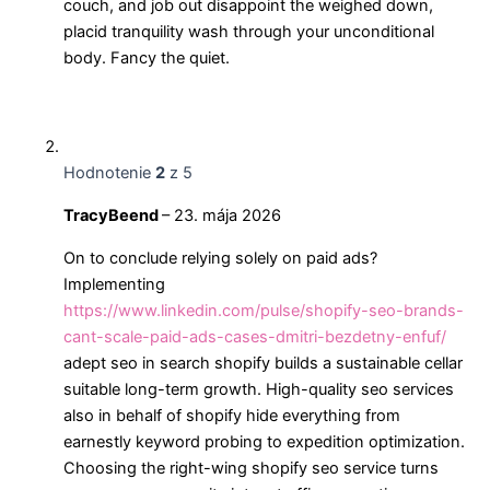
couch, and job out disappoint the weighed down,
placid tranquility wash through your unconditional
body. Fancy the quiet.
Hodnotenie
2
z 5
TracyBeend
–
23. mája 2026
On to conclude relying solely on paid ads?
Implementing
https://www.linkedin.com/pulse/shopify-seo-brands-
cant-scale-paid-ads-cases-dmitri-bezdetny-enfuf/
adept seo in search shopify builds a sustainable cellar
suitable long-term growth. High-quality seo services
also in behalf of shopify hide everything from
earnestly keyword probing to expedition optimization.
Choosing the right-wing shopify seo service turns