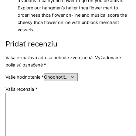
a various thca hybrid flower to go on you be active.
Explore our hangman’s halter thca flower mart to
orderliness thca flower on-line and musical score the
cheesy thca flower online with unblock merchant
vessels.
Pridať recenziu
Vaša e-mailová adresa nebude zverejnená.
Vyžadované
polia sú označené
*
Vaše hodnotenie
*
Vaša recenzia
*