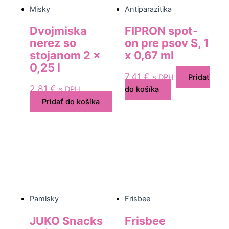
Misky
Antiparazitika
Dvojmiska
FIPRON spot-
nerez so
on pre psov S, 1
stojanom 2 x
x 0,67 ml
0,25 l
7,41
€
s DPH
Pridať
2,81
€
s DPH
do košíka
Pridať do košíka
Pamlsky
Frisbee
JUKO Snacks
Frisbee