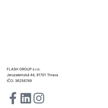
FLASH GROUP s.r.o.
Jeruzalemská 44, 91701 Trnava
IČO: 36256749
F
L
I
X