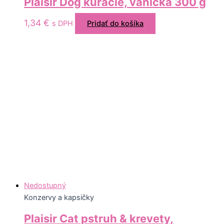
Plaisir Dog kuracie, vanička 300 g
1,34
€
s DPH
Pridať do košíka
Nedostupný
Konzervy a kapsičky
Plaisir Cat pstruh & krevety,