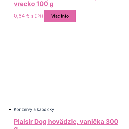
vrecko 100 g
0,64
€
s DPH
Viac info
Konzervy a kapsičky
Plaisir Dog hovädzie, vanička 300
g