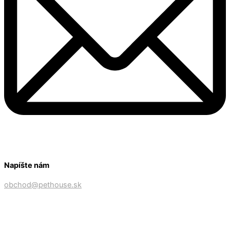
Napíšte nám
obchod@pethouse.sk