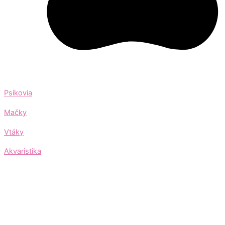
Psíkovia
Mačky
Vtáky
Akvaristika