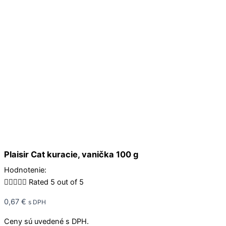
Plaisir Cat kuracie, vanička 100 g
Hodnotenie:





Rated 5 out of 5
0,67
€
s DPH
Ceny sú uvedené s DPH.