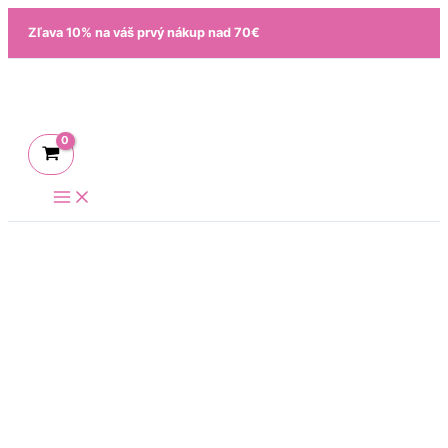
Preskočiť
množstvo
Zľava 10% na váš prvý nákup nad 70€
na
Plaisir
obsah
Cat
kuracie,
vanička
100
g