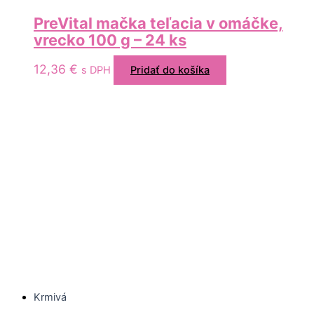
PreVital mačka teľacia v omáčke,
vrecko 100 g – 24 ks
12,36
€
s DPH
Pridať do košíka
Krmivá