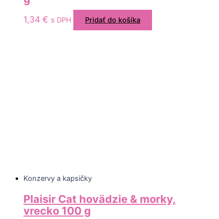
1,34
€
s DPH
Pridať do košíka
Konzervy a kapsičky
Plaisir Cat hovädzie & morky,
vrecko 100 g