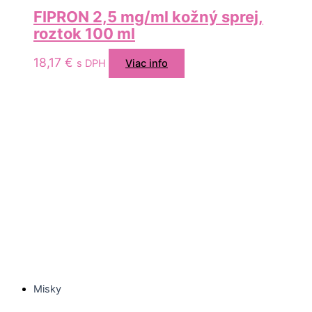
FIPRON 2,5 mg/ml kožný sprej,
roztok 100 ml
18,17
€
s DPH
Viac info
Misky