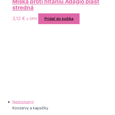
Miska proti hltaniu Adagio plast
stredná
3,12
€
s DPH
Pridať do košíka
Nedostupný
Konzervy a kapsičky