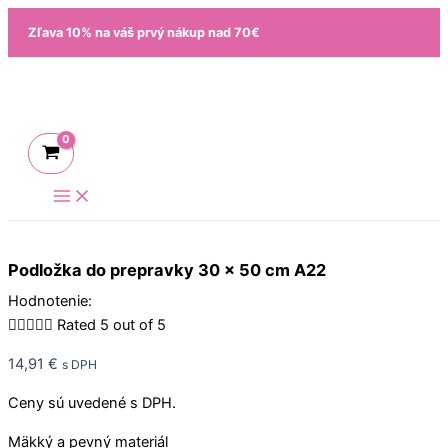
Preskočiť
Zľava 10% na váš prvý nákup nad 70€
na
obsah
Podložka do prepravky 30 x 50 cm A22
Hodnotenie:





Rated 5 out of 5
14,91
€
s DPH
Ceny sú uvedené s DPH.
Mäkký a pevný materiál