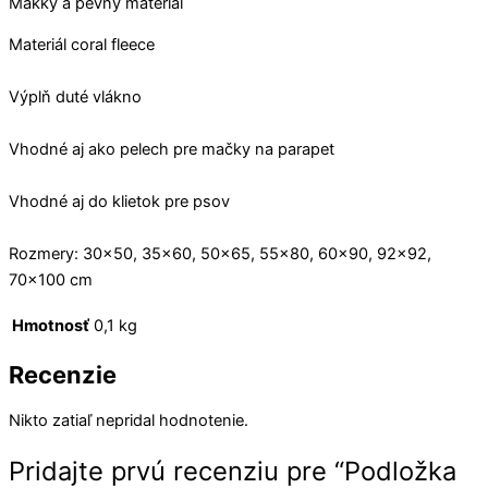
Mäkký a pevný materiál
Materiál coral fleece
Výplň duté vlákno
Vhodné aj ako pelech pre mačky na parapet
Vhodné aj do klietok pre psov
Rozmery: 30×50, 35×60, 50×65, 55×80, 60×90, 92×92,
70×100 cm
Hmotnosť
0,1 kg
Recenzie
Nikto zatiaľ nepridal hodnotenie.
Pridajte prvú recenziu pre “Podložka