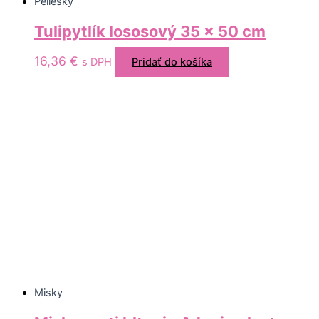
Peliešky
Tulipytlík lososový 35 x 50 cm
16,36
€
s DPH
Pridať do košíka
Misky