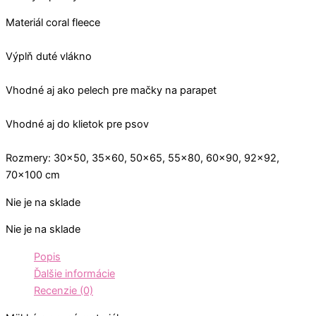
Materiál coral fleece
Výplň duté vlákno
Vhodné aj ako pelech pre mačky na parapet
Vhodné aj do klietok pre psov
Rozmery: 30×50, 35×60, 50×65, 55×80, 60×90, 92×92,
70×100 cm
Nie je na sklade
Nie je na sklade
Popis
Ďalšie informácie
Recenzie (0)