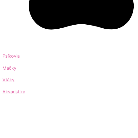
Psíkovia
Mačky
Vtáky
Akvaristika