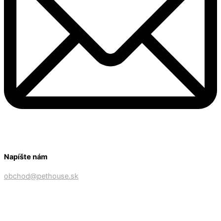
Napíšte nám
obchod@pethouse.sk