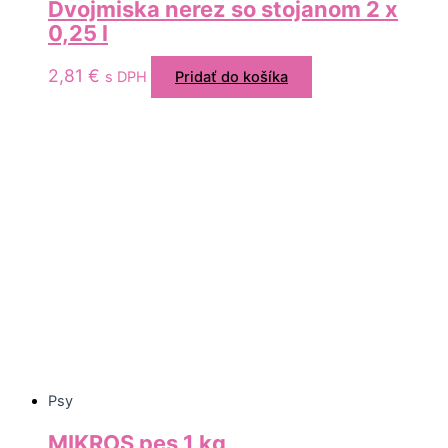
Dvojmiska nerez so stojanom 2 x
0,25 l
2,81
€
s DPH
Pridať do košíka
Psy
MIKROS pes 1 kg