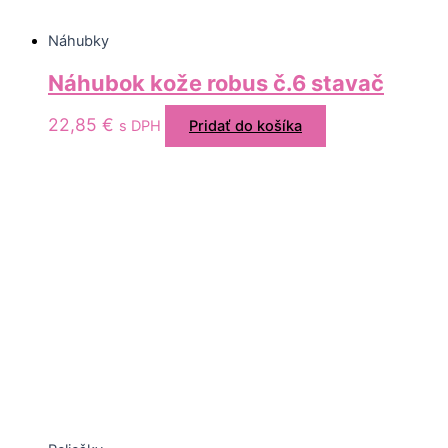
Náhubky
Náhubok kože robus č.6 stavač
22,85
€
s DPH
Pridať do košíka