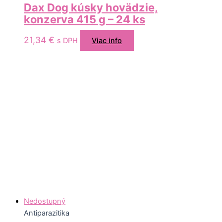
Dax Dog kúsky hovädzie,
konzerva 415 g – 24 ks
21,34
€
s DPH
Viac info
Nedostupný
Antiparazitika