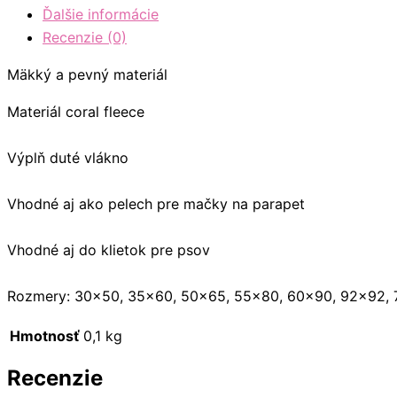
Ďalšie informácie
Recenzie (0)
Mäkký a pevný materiál
Materiál coral fleece
Výplň duté vlákno
Vhodné aj ako pelech pre mačky na parapet
Vhodné aj do klietok pre psov
Rozmery: 30×50, 35×60, 50×65, 55×80, 60×90, 92×92,
Hmotnosť
0,1 kg
Recenzie