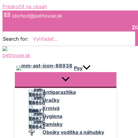
Preskočiť na obsah
obchod@pethouse.sk
Zľ
Search for:
Psy
Antiparazitika
Hračky
Krmivá
Hygiena
Pamlsky
Obojky vodítka a náhubky