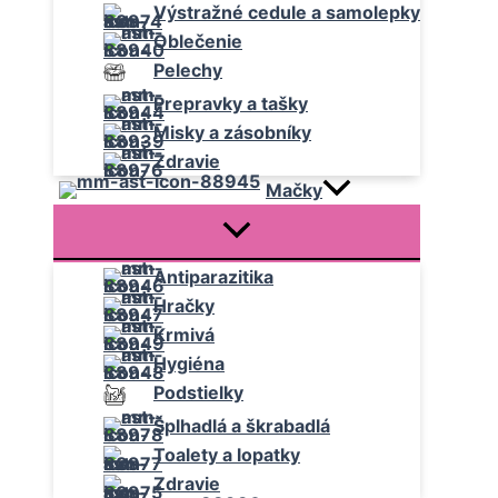
Výstražné cedule a samolepky
Oblečenie
Pelechy
Prepravky a tašky
Misky a zásobníky
Zdravie
Mačky
Antiparazitika
Hračky
Krmivá
Hygiéna
Podstielky
Šplhadlá a škrabadlá
Toalety a lopatky
Zdravie