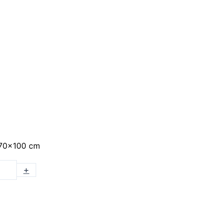
 70×100 cm
+