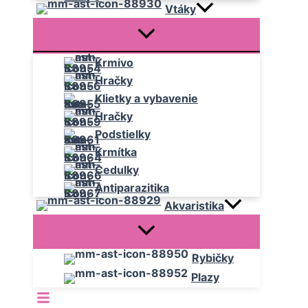
Vtáky
Krmivo
Hračky
Klietky a vybavenie
Hračky
Podstielky
Krmítka
Cedulky
Antiparazitika
Akvaristika
Rybičky
Plazy