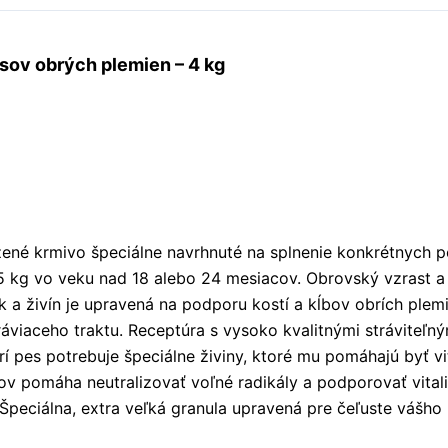
sov obrých plemien – 4 kg
né krmivo špeciálne navrhnuté na splnenie konkrétnych po
45 kg vo veku nad 18 alebo 24 mesiacov. Obrovský vzrast 
k a živín je upravená na podporu kostí a kĺbov obrích plem
 tráviaceho traktu. Receptúra s vysoko kvalitnými strávite
í pes potrebuje špeciálne živiny, ktoré mu pomáhajú byť vi
v pomáha neutralizovať voľné radikály a podporovať vitali
 Špeciálna, extra veľká granula upravená pre čeľuste vášho