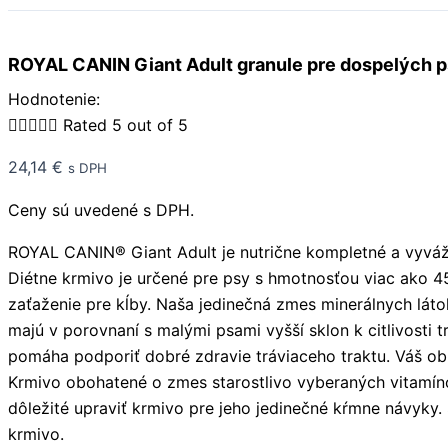
ROYAL CANIN Giant Adult granule pre dospelých p
Hodnotenie:





Rated 5 out of 5
24,14
€
s DPH
Ceny sú uvedené s DPH.
ROYAL CANIN® Giant Adult je nutrične kompletné a vyváže
Diétne krmivo je určené pre psy s hmotnosťou viac ako 
zaťaženie pre kĺby. Naša jedinečná zmes minerálnych láto
majú v porovnaní s malými psami vyšší sklon k citlivosti
pomáha podporiť dobré zdravie tráviaceho traktu. Váš obr
Krmivo obohatené o zmes starostlivo vyberaných vitamíno
dôležité upraviť krmivo pre jeho jedinečné kŕmne návyky.
krmivo.