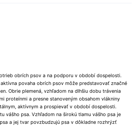
trieb obrích psov a na podporu v období dospelosti.
a aktívna povaha obrích psov môže predstavovať značné
ien. Obrie plemená, vzhľadom na dlhšiu dobu trávenia
ľnými proteínmi a presne stanoveným obsahom vlákniny
tálnym, aktívnym a prospievať v období dospelosti.
tu vášho psa. Vzhľadom na širokú tlamu vášho psa je
 psa a jej tvar povzbudzujú psa v dôkladne rozhrýzť