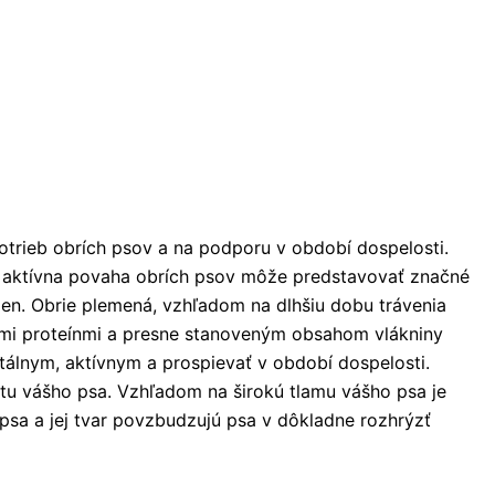
trieb obrích psov a na podporu v období dospelosti.
a aktívna povaha obrích psov môže predstavovať značné
ien. Obrie plemená, vzhľadom na dlhšiu dobu trávenia
ľnými proteínmi a presne stanoveným obsahom vlákniny
tálnym, aktívnym a prospievať v období dospelosti.
tu vášho psa. Vzhľadom na širokú tlamu vášho psa je
 psa a jej tvar povzbudzujú psa v dôkladne rozhrýzť