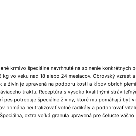
né krmivo špeciálne navrhnuté na splnenie konkrétnych po
45 kg vo veku nad 18 alebo 24 mesiacov. Obrovský vzrast 
k a živín je upravená na podporu kostí a kĺbov obrích plem
 tráviaceho traktu. Receptúra s vysoko kvalitnými strávite
í pes potrebuje špeciálne živiny, ktoré mu pomáhajú byť vi
v pomáha neutralizovať voľné radikály a podporovať vitali
 Špeciálna, extra veľká granula upravená pre čeľuste vášho