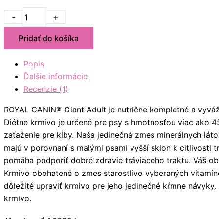
-
+
Pridať do košíka
Popis
Ďalšie informácie
Recenzie (1)
ROYAL CANIN® Giant Adult je nutrične kompletné a vyváže
Diétne krmivo je určené pre psy s hmotnosťou viac ako 
zaťaženie pre kĺby. Naša jedinečná zmes minerálnych láto
majú v porovnaní s malými psami vyšší sklon k citlivosti
pomáha podporiť dobré zdravie tráviaceho traktu. Váš obr
Krmivo obohatené o zmes starostlivo vyberaných vitamíno
dôležité upraviť krmivo pre jeho jedinečné kŕmne návyky.
krmivo.