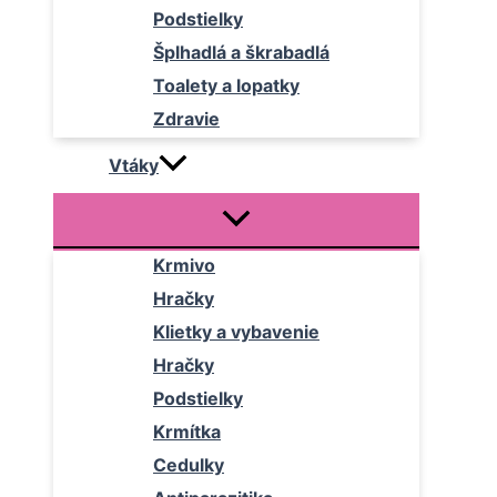
Podstielky
Šplhadlá a škrabadlá
Toalety a lopatky
Zdravie
Vtáky
Krmivo
Hračky
Klietky a vybavenie
Hračky
Podstielky
Krmítka
Cedulky