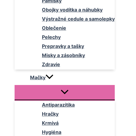
Pamlsky
Obojky vodítka a náhubky
Výstražné cedule a samolepky
Oblečenie
Pelechy
Prepravky a tašky
Misky a zásobníky
Zdravie
Mačky
Antiparazitika
Hračky
Krmivá
Hygiéna