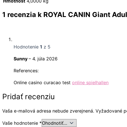
Hmotnosť
4,0000 kg
1 recenzia k
ROYAL CANIN Giant Adult
Hodnotenie
1
z 5
Sunny
–
4. júla 2026
References:
Online casino curacao test
online spielhallen
Pridať recenziu
Vaša e-mailová adresa nebude zverejnená.
Vyžadované p
Vaše hodnotenie
*