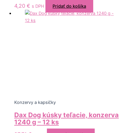
4,20
€
s DPH
Pridať do košíka
Konzervy a kapsičky
Dax Dog kúsky teľacie, konzerva
1240 g – 12 ks