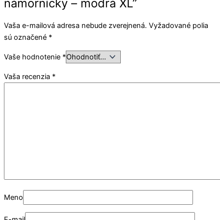
námornícky – modrá XL”
Vaša e-mailová adresa nebude zverejnená.
Vyžadované polia
sú označené
*
Vaše hodnotenie
*
Vaša recenzia
*
Meno
E-mail