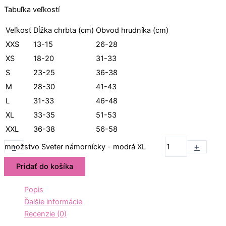
Tabuľka veľkostí
Veľkosť
Dĺžka chrbta (cm)
Obvod hrudníka (cm)
XXS
13-15
26-28
XS
18-20
31-33
S
23-25
36-38
M
28-30
41-43
L
31-33
46-48
XL
33-35
51-53
XXL
36-38
56-58
-
+
množstvo Sveter námornícky - modrá XL
Pridať do košíka
Popis
Ďalšie informácie
Recenzie (0)