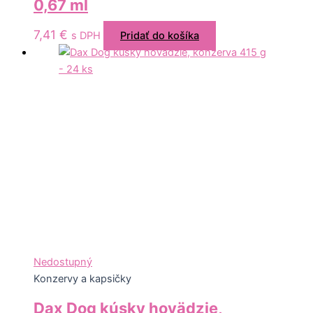
0,67 ml
7,41
€
s DPH
Pridať do košíka
Nedostupný
Konzervy a kapsičky
Dax Dog kúsky hovädzie,