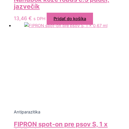
jazvečík
13,46
€
s DPH
Pridať do košíka
Antiparazitika
FIPRON spot-on pre psov S, 1 x