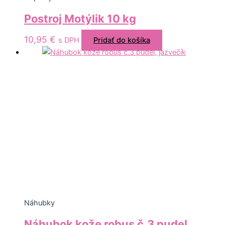
Postroj Motýlik 10 kg
10,95
€
s DPH
Pridať do košíka
Náhubky
Náhubok kože robus č.3 pudel,