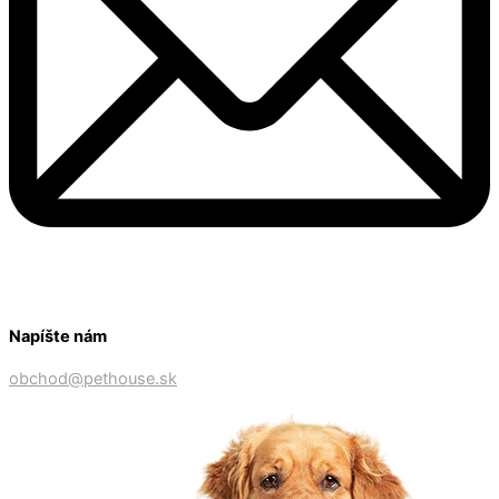
Napíšte nám
obchod@pethouse.sk