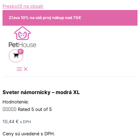
Preskočiť na obsah
Zľava 10% na váš prvý nákup nad 70€
Sveter námornícky – modrá XL
Hodnotenie:





Rated 5 out of 5
10,44
€
s DPH
Ceny sú uvedené s DPH.