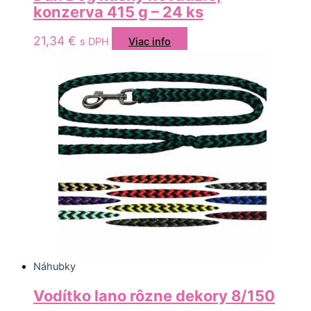
konzerva 415 g – 24 ks
21,34
€
s DPH
Viac info
Náhubky
Vodítko lano rôzne dekory 8/150