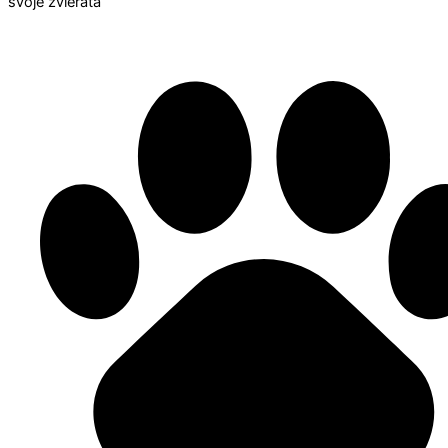
svoje zvieratá