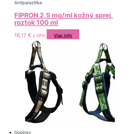
Antiparazitika
FIPRON 2,5 mg/ml kožný sprej,
roztok 100 ml
18,17
€
s DPH
Viac info
Doplnky