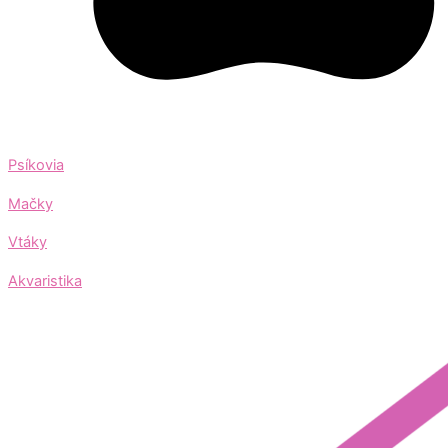
Psíkovia
Mačky
Vtáky
Akvaristika