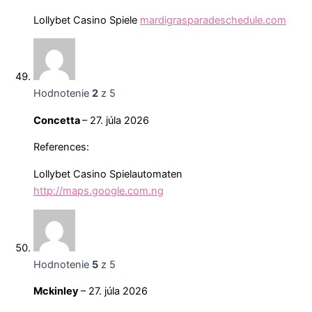
Lollybet Casino Spiele
mardigrasparadeschedule.com
Hodnotenie
2
z 5
Concetta
–
27. júla 2026
References:
Lollybet Casino Spielautomaten
http://maps.google.com.ng
Hodnotenie
5
z 5
Mckinley
–
27. júla 2026