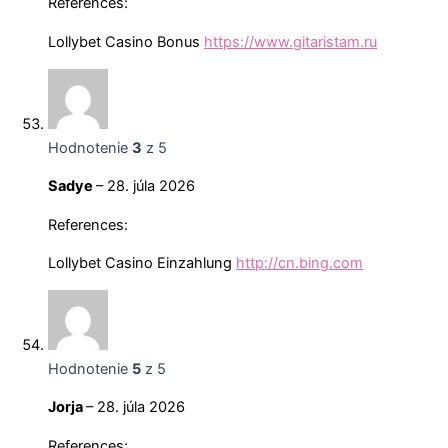
References:
Lollybet Casino Bonus
https://www.gitaristam.ru
Hodnotenie
3
z 5
Sadye
–
28. júla 2026
References:
Lollybet Casino Einzahlung
http://cn.bing.com
Hodnotenie
5
z 5
Jorja
–
28. júla 2026
References: