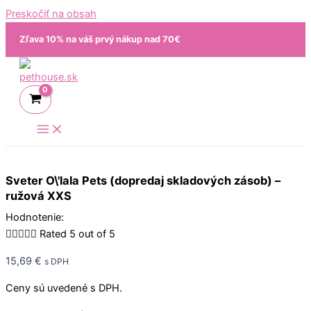
Preskočiť na obsah
Zľava 10% na váš prvý nákup nad 70€
Sveter O\'lala Pets (dopredaj skladových zásob) –
ružová XXS
Hodnotenie:





Rated 5 out of 5
15,69
€
s DPH
Ceny sú uvedené s DPH.