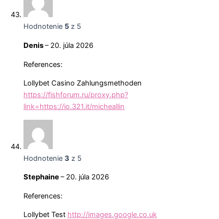
Hodnotenie
5
z 5
Denis
–
20. júla 2026
References:
Lollybet Casino Zahlungsmethoden
https://fishforum.ru/proxy.php?
link=https://io.321.it/micheallin
Hodnotenie
3
z 5
Stephaine
–
20. júla 2026
References:
Lollybet Test
http://images.google.co.uk