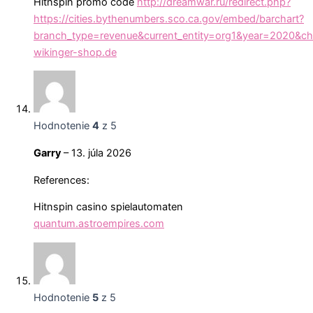
Hitnspin promo code
http://dreamwar.ru/redirect.php?
https://cities.bythenumbers.sco.ca.gov/embed/barchart?
branch_type=revenue&current_entity=org1&year=2020&chil
wikinger-shop.de
Hodnotenie
4
z 5
Garry
–
13. júla 2026
References:
Hitnspin casino spielautomaten
quantum.astroempires.com
Hodnotenie
5
z 5