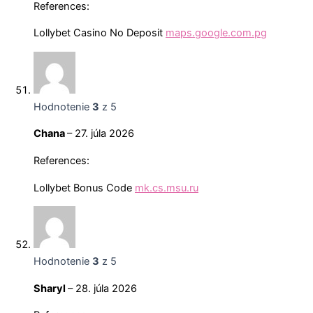
References:
Lollybet Casino No Deposit
maps.google.com.pg
Hodnotenie
3
z 5
Chana
–
27. júla 2026
References:
Lollybet Bonus Code
mk.cs.msu.ru
Hodnotenie
3
z 5
Sharyl
–
28. júla 2026