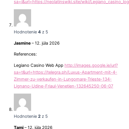
sa=i&url=https://neolatinswiki.site/wiki/Legiano_casino_l
Hodnotenie
4
z 5
Jasmine
–
12. júla 2026
References:
Legiano Casino Web App
http://images.google.ie/url?
sa=t&url=https://telegra.ph/Luxus-Apartment-mit-4-
Zimmer-zu-verkaufen-in-Lungomare-Trieste-134-
Lignano-Udine-Friaul-Venetien-132645250-06-07
Hodnotenie
2
z 5
Tami
–
12. júla 2026