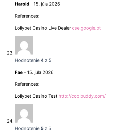
Harold
–
15. júla 2026
References:
Lollybet Casino Live Dealer
cse.google.pt
Hodnotenie
4
z 5
Fae
–
15. júla 2026
References:
Lollybet Casino Test
http://coolbuddy.com/
Hodnotenie
5
z 5