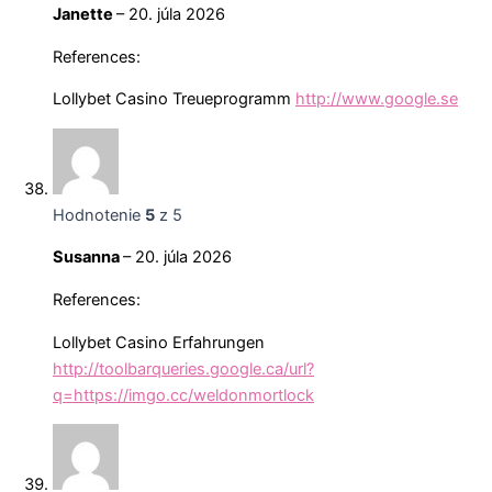
Janette
–
20. júla 2026
References:
Lollybet Casino Treueprogramm
http://www.google.se
Hodnotenie
5
z 5
Susanna
–
20. júla 2026
References:
Lollybet Casino Erfahrungen
http://toolbarqueries.google.ca/url?
q=https://imgo.cc/weldonmortlock