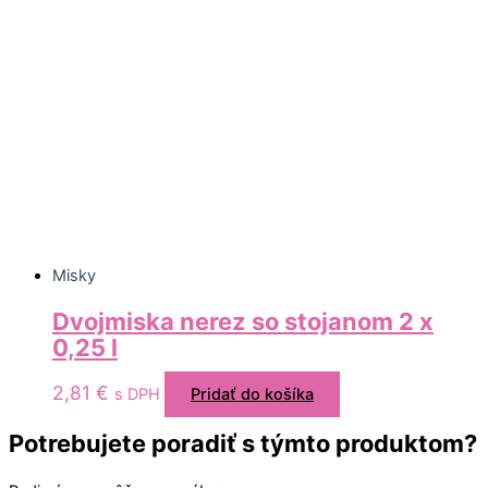
Misky
Dvojmiska nerez so stojanom 2 x
0,25 l
2,81
€
s DPH
Pridať do košíka
Potrebujete poradiť s týmto produktom?