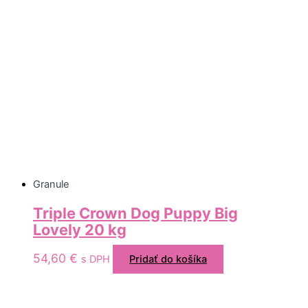
Granule
Triple Crown Dog Puppy Big
Lovely 20 kg
54,60
€
s DPH
Pridať do košíka