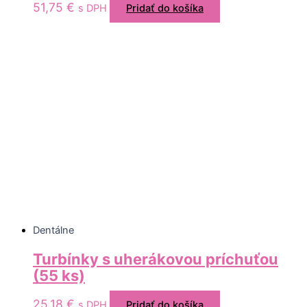
51,75
€
s DPH
Pridať do košíka
Dentálne
Turbínky s uherákovou príchuťou
(55 ks)
25,18
€
s DPH
Pridať do košíka