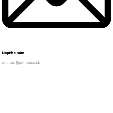
Napíšte nám
obchod@pethouse.sk