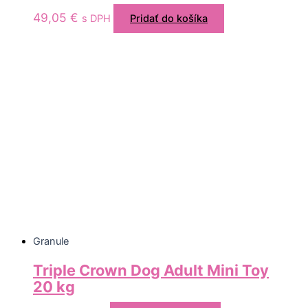
49,05
€
s DPH
Pridať do košíka
Granule
Triple Crown Dog Adult Mini Toy
20 kg