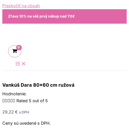
Preskočiť na obsah
Zľava 10% na váš prvý nákup nad 70€
Vankúš Dara 80×60 cm ružová
Hodnotenie:





Rated 5 out of 5
29,22
€
s DPH
Ceny sú uvedené s DPH.