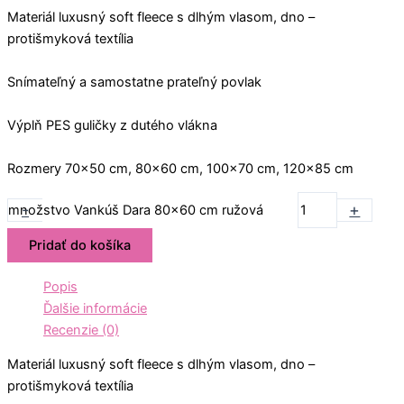
Materiál luxusný soft fleece s dlhým vlasom, dno –
protišmyková textília
Snímateľný a samostatne prateľný povlak
Výplň PES guličky z dutého vlákna
Rozmery 70×50 cm, 80×60 cm, 100×70 cm, 120×85 cm
-
+
množstvo Vankúš Dara 80x60 cm ružová
Pridať do košíka
Popis
Ďalšie informácie
Recenzie (0)
Materiál luxusný soft fleece s dlhým vlasom, dno –
protišmyková textília