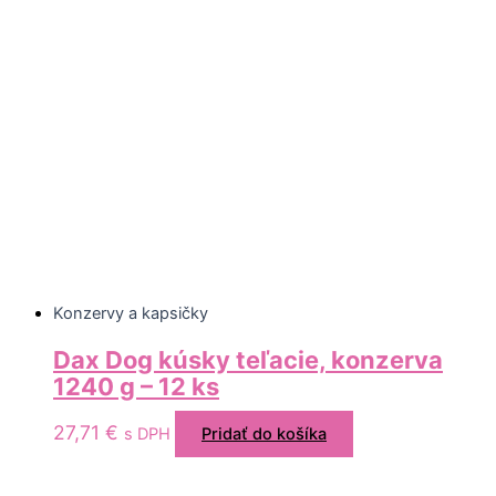
Konzervy a kapsičky
Dax Dog kúsky teľacie, konzerva
1240 g – 12 ks
27,71
€
s DPH
Pridať do košíka