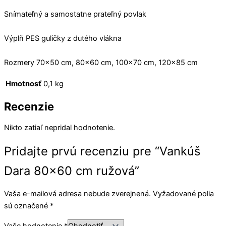
Snímateľný a samostatne prateľný povlak
Výplň PES guličky z dutého vlákna
Rozmery 70×50 cm, 80×60 cm, 100×70 cm, 120×85 cm
Hmotnosť
0,1 kg
Recenzie
Nikto zatiaľ nepridal hodnotenie.
Pridajte prvú recenziu pre “Vankúš
Dara 80×60 cm ružová”
Vaša e-mailová adresa nebude zverejnená.
Vyžadované polia
sú označené
*