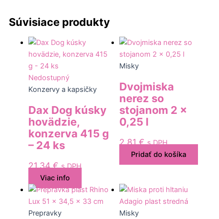
Súvisiace produkty
Misky
Nedostupný
Dvojmiska
Konzervy a kapsičky
nerez so
Dax Dog kúsky
stojanom 2 x
hovädzie,
0,25 l
konzerva 415 g
2,81
€
s DPH
– 24 ks
Pridať do košíka
21,34
€
s DPH
Viac info
Prepravky
Misky