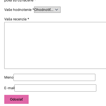
polia sú označené
*
Vaše hodnotenie
*
Vaša recenzia
*
Meno
E-mail