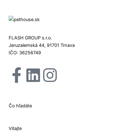
FLASH GROUP s.r.o.
Jeruzalemská 44, 91701 Trnava
IČO: 36256749
F
L
I
X
a
i
n
-
c
n
s
t
Čo hľadáte
e
k
t
w
Vitajte
b
e
a
i