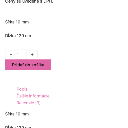
Ceny sú uvedené s DPH.
Šírka 10 mm
Dĺžka 120 cm
množstvo
-
+
Vodítko
Pridať do košíka
Dotty
10
mm
x
Popis
120
Ďalšie informácie
cm
Recenzie (3)
ružová
Šírka 10 mm
Dĺžka 120 cm