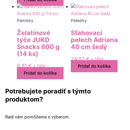
Pamlsky
Peliešky
Želatínové
Sťahovací
tyče JUKO
pelech Adriana
Snacks 600 g
40 cm šedý
(14 ks)
24,82
€
s DPH
9,81
€
s DPH
Pridať do košíka
Pridať do košíka
Potrebujete poradiť s týmto
produktom?
Radi vám pomôžeme s výberom