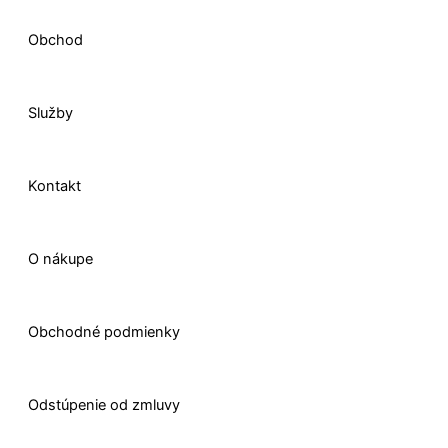
o
d
g
t
Obchod
o
i
r
t
Služby
k
n
a
e
-
m
r
Kontakt
f
O nákupe
Obchodné podmienky
Odstúpenie od zmluvy