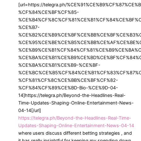
[url=https://telegra.ph/%CE%91%CE%B9%CF%87%CE
%CF%84%CE%BF%CF%85-
%CE%B4%CF%8C%CF%81%CE%B1%CF%84%CE%BF%C
%CE%B7-
%CE%B2%CE%B9%CE%BF%CE%BB%CE%BF%CE%B3%C
%CE%95%CE%BE%CE%B5%CE%BB%CE%AF%CE%BE%
%CE%B9%CE%B1%CF%84%CF%81%CE%B9%CE%BA%C
%CE%BA%CE%B1%CE%B9%CE%BD%CE%BF%CF%84%
%CE%BA%CE%B1%CE%B9-%CE%BF-
%CE%BC%CE%B5%CF%84%CE%B1%CF%83%CF%87%
%CF%81%CF%8C%CE%BB%CE%BF%CF%82-
%CF%84%CF%89%CE%BD-Bio-%CE%9D-04-
14]https://telegra.ph/Beyond-the-Headlines-Real-
Time-Updates-Shaping-Online-Entertainment-News-
04-14[/url]
https://telegra.ph/Beyond-the-Headlines-Real-Time-
Updates-Shaping-Online-Entertainment-News-04-14
where users discuss different betting strategies , and
it has really insightful for keeping my spending down .