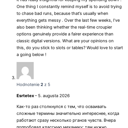
One thing I constantly remind myself is to avoid trying
to chase bad runs, because that’s usually when
everything gets messy . Over the last few weeks, I’ve
also been thinking whether the real-time croupier
options genuinely provide a fairer experience than
classic digital versions. What are your opinions on
this, do you stick to slots or tables? Would love to start
a going below !
Hodnotenie
2
z 5
Esrtetex
–
5. augusta 2026
Как-то раз столкнулся с тем, что осваивать
сложные термины значительно интереснее, когда
работают сразу несколько рганов чувств. Вчера
попробовал классную механику: там нужно