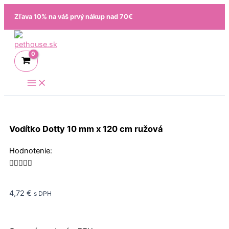
Preskočiť
Zľava 10% na váš prvý nákup nad 70€
na
obsah
Vodítko Dotty 10 mm x 120 cm ružová
Rated
Hodnotenie:
5





out
of
4,72
€
s DPH
5