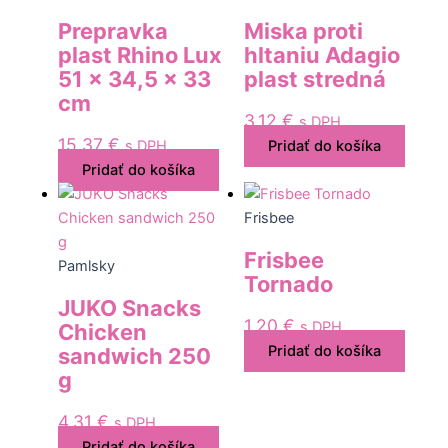
Prepravka
Miska proti
plast Rhino Lux
hltaniu Adagio
51 x 34,5 x 33
plast stredná
cm
3,12
€
s DPH
15,37
€
s DPH
Pridať do košíka
Pridať do košíka
Frisbee
Frisbee
Pamlsky
Tornado
JUKO Snacks
1,20
€
s DPH
Chicken
Pridať do košíka
sandwich 250
g
4,31
€
s DPH
Pridať do košíka