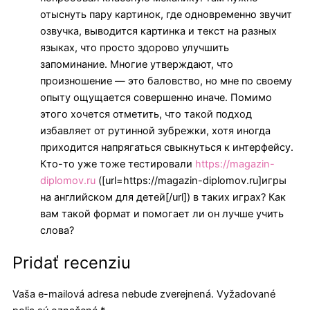
отыснуть пару картинок, где одновременно звучит
озвучка, выводится картинка и текст на разных
языках, что просто здорово улучшить
запоминание. Многие утверждают, что
произношение — это баловство, но мне по своему
опыту ощущается совершенно иначе. Помимо
этого хочется отметить, что такой подход
избавляет от рутинной зубрежки, хотя иногда
приходится напрягаться свыкнуться к интерфейсу.
Кто-то уже тоже тестировали
https://magazin-
diplomov.ru
([url=https://magazin-diplomov.ru]игры
на английском для детей[/url]) в таких играх? Как
вам такой формат и помогает ли он лучше учить
слова?
Pridať recenziu
Vaša e-mailová adresa nebude zverejnená.
Vyžadované