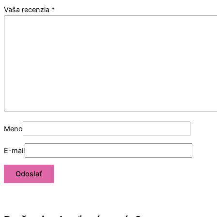
Vaša recenzia
*
Meno
E-mail