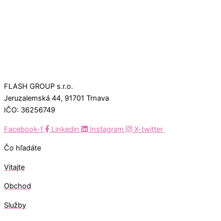
FLASH GROUP s.r.o.
Jeruzalemská 44, 91701 Trnava
IČO: 36256749
Facebook-f
Linkedin
Instagram
X-twitter
Čo hľadáte
Vitajte
Obchod
Služby