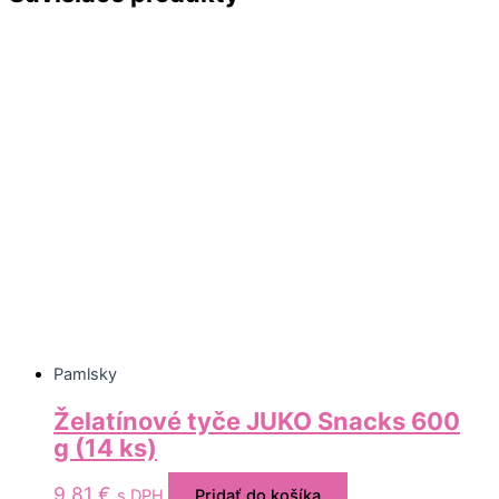
Pamlsky
Želatínové tyče JUKO Snacks 600
g (14 ks)
9,81
€
s DPH
Pridať do košíka