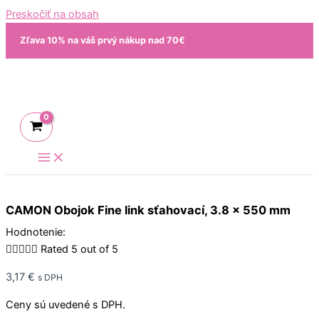
Preskočiť na obsah
Zľava 10% na váš prvý nákup nad 70€
CAMON Obojok Fine link sťahovací, 3.8 x 550 mm
Hodnotenie:





Rated 5 out of 5
3,17
€
s DPH
Ceny sú uvedené s DPH.