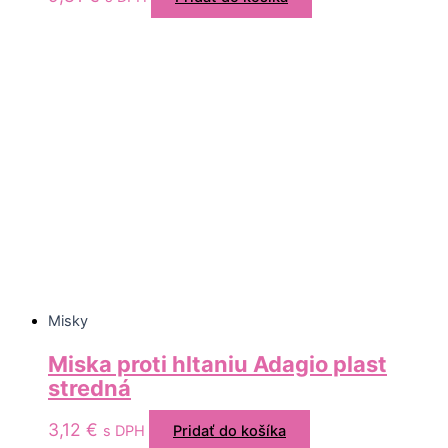
Misky
Miska proti hltaniu Adagio plast
stredná
3,12
€
s DPH
Pridať do košíka