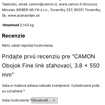
Taliansko, email: camon@camon.it, www.camon.it Dovozca:
Miroslav WEBER-MLYN s.r.o., Tovarníky 257, 95501 Tovarníky,
Sk, www.acanaorijen.sk
Hmotnosť
0,143 kg
Recenzie
Nikto zatiaľ nepridal hodnotenie.
Pridajte prvú recenziu pre “CAMON
Obojok Fine link sťahovací, 3.8 x 550
mm”
Vaša e-mailová adresa nebude zverejnená.
Vyžadované polia
sú označené
*
Vaše hodnotenie
*