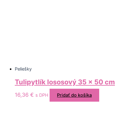
Peliešky
Tulipytlík lososový 35 x 50 cm
16,36
€
s DPH
Pridať do košíka