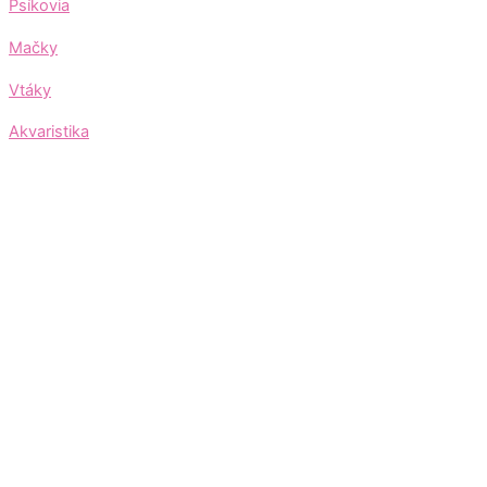
Psíkovia
Mačky
Vtáky
Akvaristika