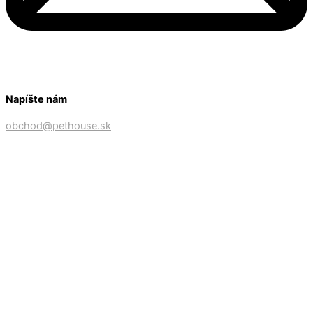
Napíšte nám
obchod@pethouse.sk