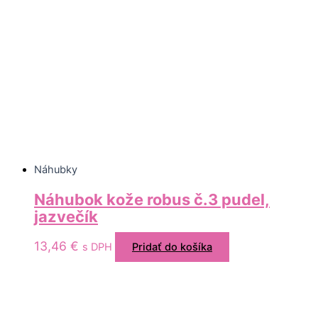
Náhubky
Náhubok kože robus č.3 pudel,
jazvečík
13,46
€
s DPH
Pridať do košíka