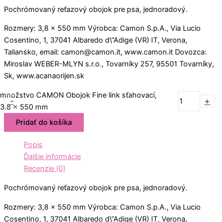
Pochrómovaný reťazový obojok pre psa, jednoradový.
Rozmery: 3,8 x 550 mm Výrobca: Camon S.p.A., Via Lucio
Cosentino, 1, 37041 Albaredo d\”Adige (VR) IT, Verona,
Taliansko, email: camon@camon.it, www.camon.it Dovozca:
Miroslav WEBER-MLYN s.r.o., Tovarníky 257, 95501 Tovarníky,
Sk, www.acanaorijen.sk
množstvo CAMON Obojok Fine link sťahovací,
-
+
3.8 x 550 mm
Pridať do košíka
Popis
Ďalšie informácie
Recenzie (0)
Pochrómovaný reťazový obojok pre psa, jednoradový.
Rozmery: 3,8 x 550 mm Výrobca: Camon S.p.A., Via Lucio
Cosentino, 1, 37041 Albaredo d\”Adige (VR) IT, Verona,