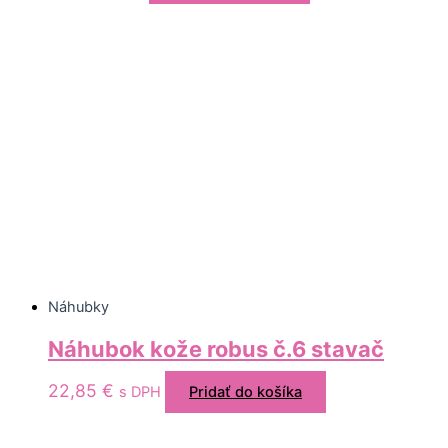
Náhubky
Náhubok kože robus č.6 stavač
22,85
€
s DPH
Pridať do košíka