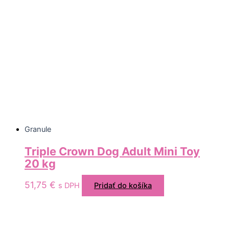
Granule
Triple Crown Dog Adult Mini Toy
20 kg
51,75
€
s DPH
Pridať do košíka