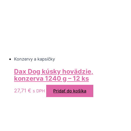
Konzervy a kapsičky
Dax Dog kúsky hovädzie,
konzerva 1240 g – 12 ks
27,71
€
s DPH
Pridať do košíka