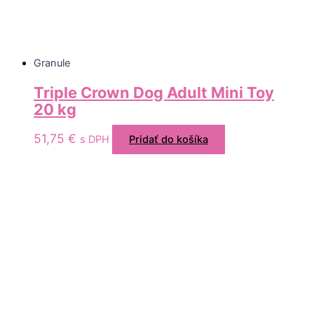
Granule
Triple Crown Dog Adult Mini Toy
20 kg
51,75
€
s DPH
Pridať do košíka