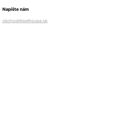
Napíšte nám
obchod@pethouse.sk