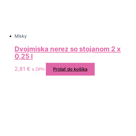
Misky
Dvojmiska nerez so stojanom 2 x
0,25 l
2,81
€
s DPH
Pridať do košíka