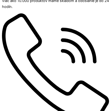
Viac ako 10.000 produktov máme skladom a odoslanie je do 24
hodín.