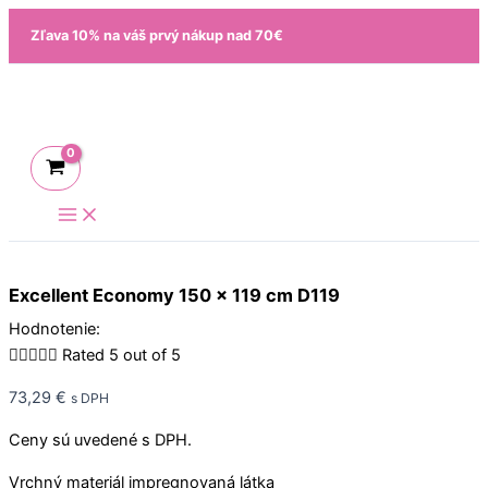
Preskočiť
Zľava 10% na váš prvý nákup nad 70€
na
obsah
Excellent Economy 150 x 119 cm D119
Hodnotenie:





Rated 5 out of 5
73,29
€
s DPH
Ceny sú uvedené s DPH.
Vrchný materiál impregnovaná látka