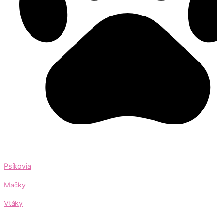
Psíkovia
Mačky
Vtáky