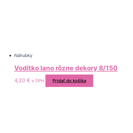
Náhubky
Vodítko lano rôzne dekory 8/150
4,20
€
s DPH
Pridať do košíka