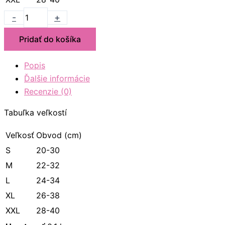
-
+
Pridať do košíka
Popis
Ďalšie informácie
Recenzie (0)
Tabuľka veľkostí
Veľkosť
Obvod (cm)
S
20-30
M
22-32
L
24-34
XL
26-38
XXL
28-40