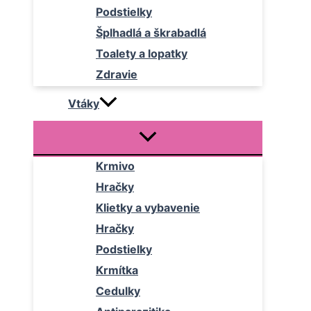
Podstielky
Šplhadlá a škrabadlá
Toalety a lopatky
Zdravie
Vtáky
Krmivo
Hračky
Klietky a vybavenie
Hračky
Podstielky
Krmítka
Cedulky