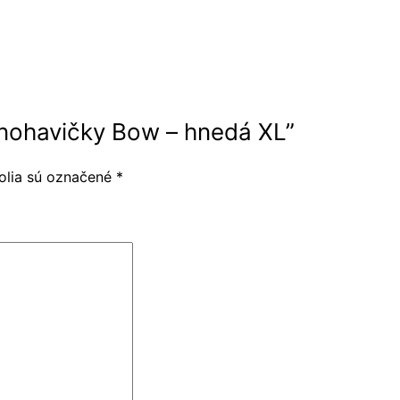
e nohavičky Bow – hnedá XL”
olia sú označené
*