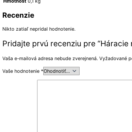
Hmotnosť
0,1 kg
Recenzie
Nikto zatiaľ nepridal hodnotenie.
Pridajte prvú recenziu pre “Háraci
Vaša e-mailová adresa nebude zverejnená.
Vyžadované p
Vaše hodnotenie
*