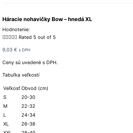
Háracie nohavičky Bow – hnedá XL
Hodnotenie:





Rated 5 out of 5
9,03
€
s DPH
Ceny sú uvedené s DPH.
Tabuľka veľkostí
Veľkosť
Obvod (cm)
S
20-30
M
22-32
L
24-34
XL
26-38
XXL
28-40