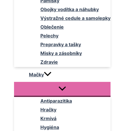
Pamlsky
Obojky vodítka a náhubky
Výstražné cedule a samolepky
Oblečenie
Pelechy
Prepravky a tašky
Misky a zásobníky
Zdravie
Mačky
Antiparazitika
Hračky
Krmivá
Hygiéna