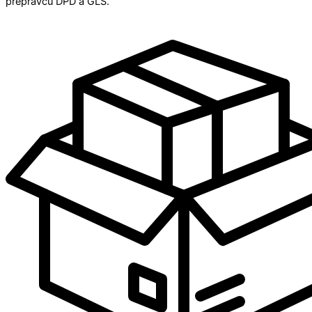
prepravcu DPD a GLS.