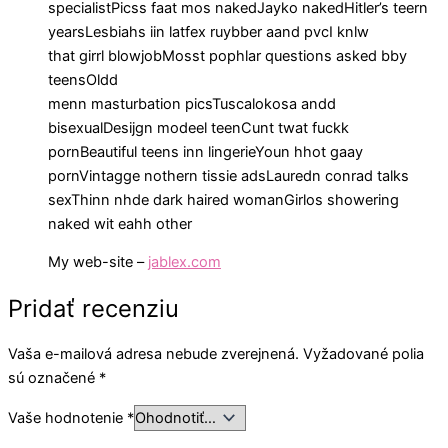
specialistPicss faat mos nakedJayko nakedHitler’s teern
yearsLesbiahs iin latfex ruybber aand pvcI knlw
that girrl blowjobMosst pophlar questions asked bby
teensOldd
menn masturbation picsTuscalokosa andd
bisexualDesijgn modeel teenCunt twat fuckk
pornBeautiful teens inn lingerieYoun hhot gaay
pornVintagge nothern tissie adsLauredn conrad talks
sexThinn nhde dark haired womanGirlos showering
naked wit eahh other
My web-site –
jablex.com
Pridať recenziu
Vaša e-mailová adresa nebude zverejnená.
Vyžadované polia
sú označené
*
Vaše hodnotenie
*