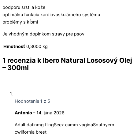
podporu srsti a kože
optimálnu funkciu kardiovaskulárneho systému
problémy s kĺbmi
Je vhodným doplnkom stravy pre psov.
Hmotnosť
0,3000 kg
1 recenzia k
Ibero Natural Lososový Olej
– 300ml
Hodnotenie
1
z 5
Antonio
–
14. júna 2026
Adult datinmg flingSeex cumm vaginaSouthyern
cwlifornia brest