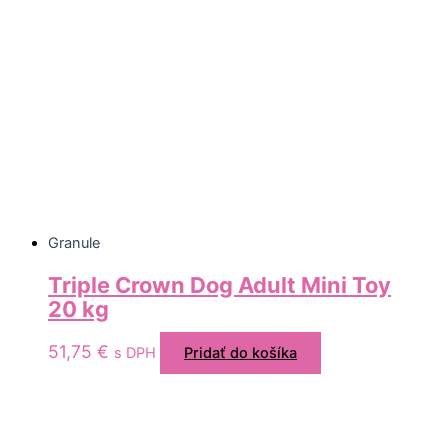
Granule
Triple Crown Dog Adult Mini Toy
20 kg
51,75
€
s DPH
Pridať do košíka