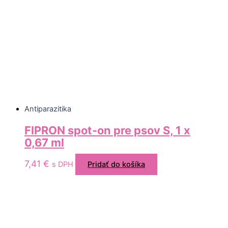
Antiparazitika
FIPRON spot-on pre psov S, 1 x
0,67 ml
7,41
€
s DPH
Pridať do košíka