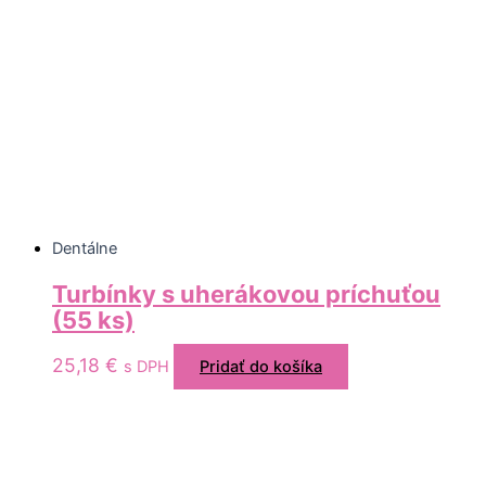
Dentálne
Turbínky s uherákovou príchuťou
(55 ks)
25,18
€
s DPH
Pridať do košíka