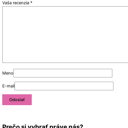
Vaša recenzia
*
Meno
E-mail
Prečo si vybrať práve nás?