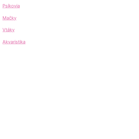
Psíkovia
Mačky
Vtáky
Akvaristika