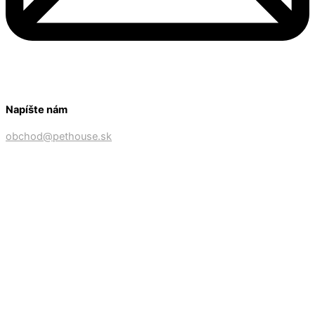
Napíšte nám
obchod@pethouse.sk