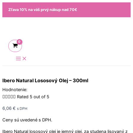
Preskočiť
množstvo
Zľava 10% na váš prvý nákup nad 70€
na
Ibero
obsah
Natural
Lososový
Olej
-
300ml
Ibero Natural Lososový Olej – 300ml
Hodnotenie:





Rated 5 out of 5
6,06
€
s DPH
Ceny sú uvedené s DPH.
Ibero Natural lososový olej je jemný olej, za studena lisovaný z