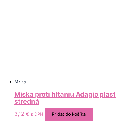
Misky
Miska proti hltaniu Adagio plast
stredná
3,12
€
s DPH
Pridať do košíka