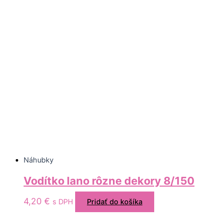
Náhubky
Vodítko lano rôzne dekory 8/150
4,20
€
s DPH
Pridať do košíka