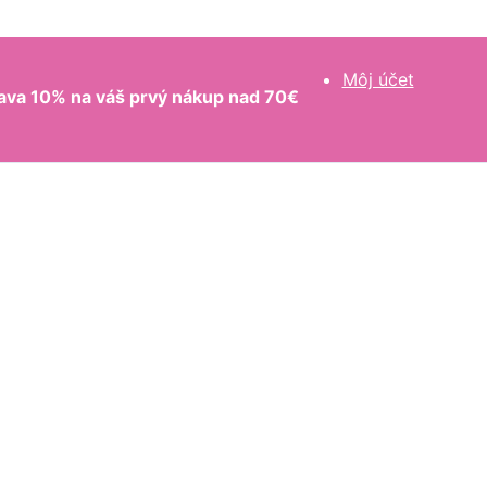
Môj účet
ava 10% na váš prvý nákup nad 70€