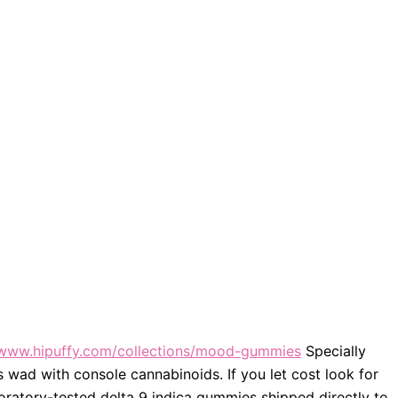
/www.hipuffy.com/collections/mood-gummies
Specially
 wad with console cannabinoids. If you let cost look for
ratory-tested delta 9 indica gummies shipped directly to