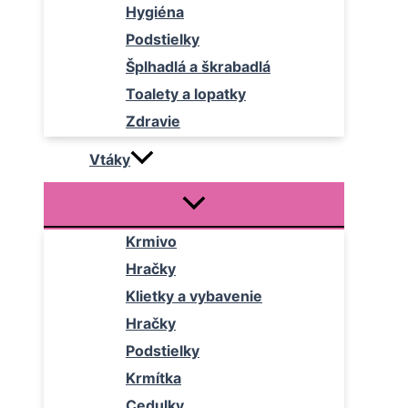
Hygiéna
Podstielky
Šplhadlá a škrabadlá
Toalety a lopatky
Zdravie
Vtáky
Krmivo
Hračky
Klietky a vybavenie
Hračky
Podstielky
Krmítka
Cedulky