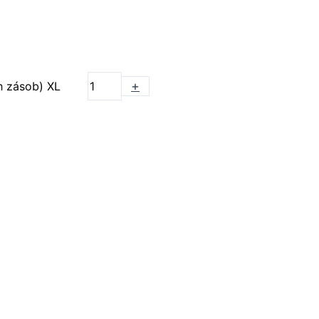
+
h zásob) XL