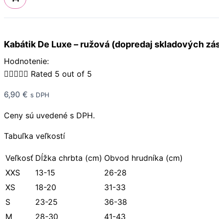
Kabátik De Luxe – ružová (dopredaj skladových zá
Hodnotenie:





Rated 5 out of 5
6,90
€
s DPH
Ceny sú uvedené s DPH.
Tabuľka veľkostí
Veľkosť
Dĺžka chrbta (cm)
Obvod hrudníka (cm)
XXS
13-15
26-28
XS
18-20
31-33
S
23-25
36-38
M
28-30
41-43