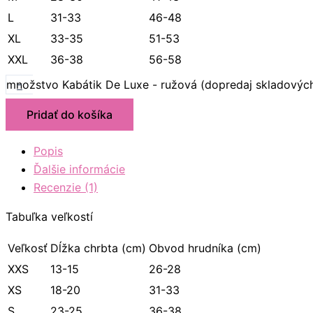
L
31-33
46-48
XL
33-35
51-53
XXL
36-38
56-58
-
množstvo Kabátik De Luxe - ružová (dopredaj skladovýc
Pridať do košíka
Popis
Ďalšie informácie
Recenzie (1)
Tabuľka veľkostí
Veľkosť
Dĺžka chrbta (cm)
Obvod hrudníka (cm)
XXS
13-15
26-28
XS
18-20
31-33
S
23-25
36-38