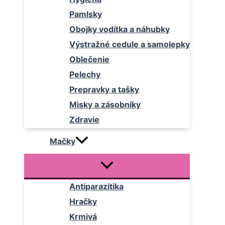
Pamlsky
Obojky vodítka a náhubky
Výstražné cedule a samolepky
Oblečenie
Pelechy
Prepravky a tašky
Misky a zásobníky
Zdravie
Mačky
Antiparazitika
Hračky
Krmivá