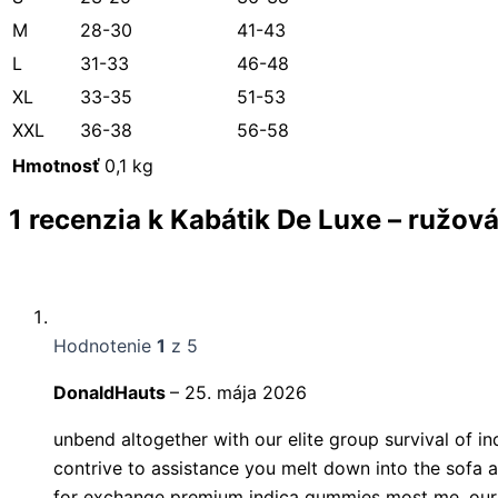
M
28-30
41-43
L
31-33
46-48
XL
33-35
51-53
XXL
36-38
56-58
Hmotnosť
0,1 kg
1 recenzia k
Kabátik De Luxe – ružov
Hodnotenie
1
z 5
DonaldHauts
–
25. mája 2026
unbend altogether with our elite group survival of i
contrive to assistance you melt down into the sofa a
for exchange premium indica gummies most me, our o