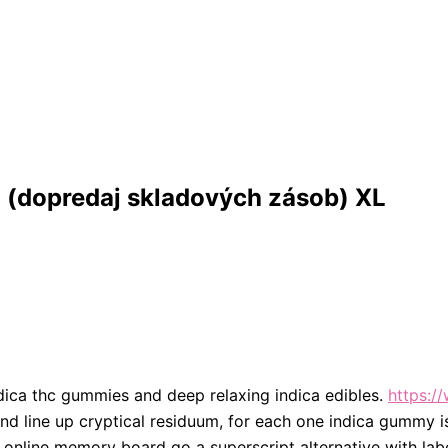
á (dopredaj skladových zásob) XL
ndica thc gummies and deep relaxing indica edibles.
https:/
nd line up cryptical residuum, for each one indica gummy is
nline memory board go a superscript alternative with labo