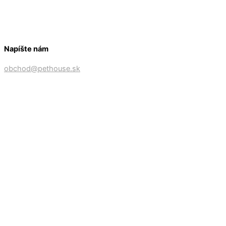
Napíšte nám
obchod@pethouse.sk