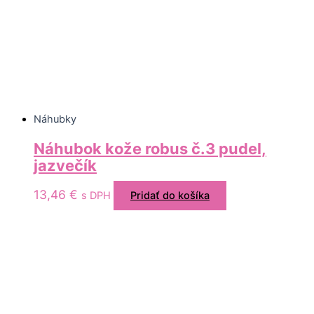
Náhubky
Náhubok kože robus č.3 pudel,
jazvečík
13,46
€
s DPH
Pridať do košíka