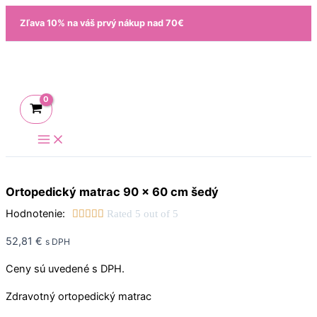
Preskočiť
Zľava 10% na váš prvý nákup nad 70€
na
obsah
Ortopedický matrac 90 x 60 cm šedý
Hodnotenie:





Rated 5 out of 5
52,81
€
s DPH
Ceny sú uvedené s DPH.
Zdravotný ortopedický matrac