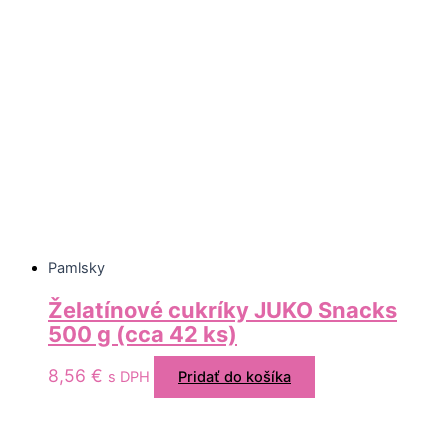
Pamlsky
Želatínové cukríky JUKO Snacks
500 g (cca 42 ks)
8,56
€
s DPH
Pridať do košíka