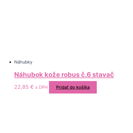
Náhubky
Náhubok kože robus č.6 stavač
22,85
€
s DPH
Pridať do košíka