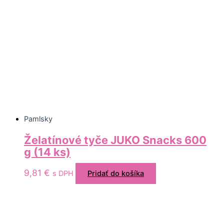
Pamlsky
Želatínové tyče JUKO Snacks 600
g (14 ks)
9,81
€
s DPH
Pridať do košíka