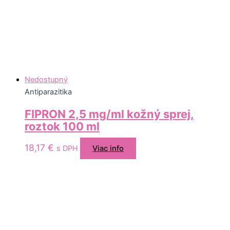
Nedostupný
Antiparazitika
FIPRON 2,5 mg/ml kožný sprej,
roztok 100 ml
18,17
€
s DPH
Viac info